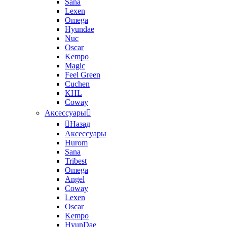
Sana
Lexen
Omega
Hyundae
Nuc
Oscar
Kempo
Magic
Feel Green
Cuchen
KHL
Coway
Аксессуары
Назад
Аксессуары
Hurom
Sana
Tribest
Omega
Angel
Coway
Lexen
Oscar
Kempo
HyunDae