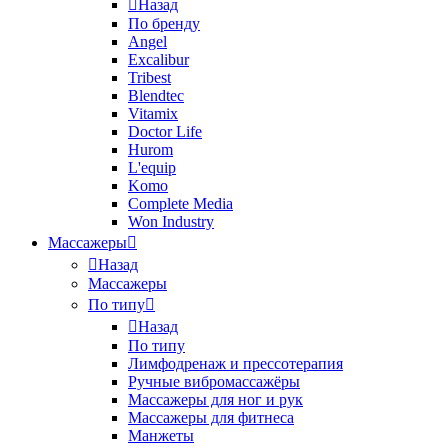
Назад
По бренду
Angel
Excalibur
Tribest
Blendtec
Vitamix
Doctor Life
Hurom
L'equip
Komo
Complete Media
Won Industry
Массажеры
Назад
Массажеры
По типу
Назад
По типу
Лимфодренаж и прессотерапия
Ручные вибромассажёры
Массажеры для ног и рук
Массажеры для фитнеса
Манжеты