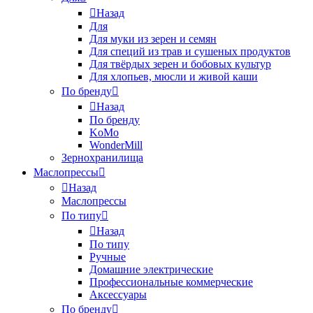
Назад
Для
Для муки из зерен и семян
Для специй из трав и сушеных продуктов
Для твёрдых зерен и бобовых культур
Для хлопьев, мюсли и живой каши
По бренду
Назад
По бренду
KoMo
WonderMill
Зернохранилища
Маслопрессы
Назад
Маслопрессы
По типу
Назад
По типу
Ручные
Домашние электрические
Профессиональные коммерческие
Аксессуары
По бренду