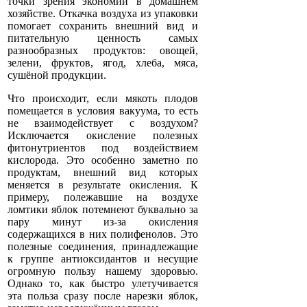
точки зрения экономии в домашнем
хозяйстве. Откачка воздуха из упаковки
помогает сохранить внешний вид и
питательную ценность самых
разнообразных продуктов: овощей,
зелени, фруктов, ягод, хлеба, мяса,
сушёной продукции.
Что происходит, если мякоть плодов
помещается в условия вакуума, то есть
не взаимодействует с воздухом?
Исключается окисление полезных
фитонутриентов под воздействием
кислорода. Это особенно заметно по
продуктам, внешний вид которых
меняется в результате окисления. К
примеру, полежавшие на воздухе
ломтики яблок потемнеют буквально за
пару минут из-за окисления
содержащихся в них полифенолов. Это
полезные соединения, принадлежащие
к группе антиоксидантов и несущие
огромную пользу нашему здоровью.
Однако то, как быстро улетучивается
эта польза сразу после нарезки яблок,