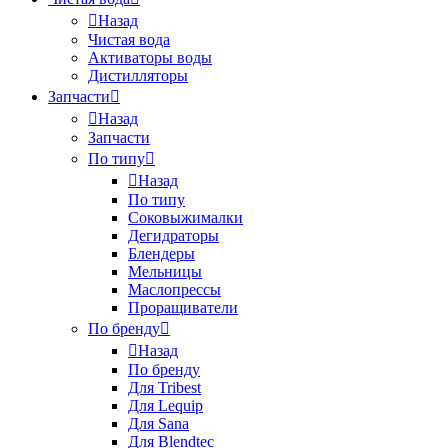
Назад
Чистая вода
Активаторы воды
Дистилляторы
Запчасти
Назад
Запчасти
По типу
Назад
По типу
Соковыжималки
Дегидраторы
Блендеры
Мельницы
Маслопрессы
Проращиватели
По бренду
Назад
По бренду
Для Tribest
Для Lequip
Для Sana
Для Blendtec