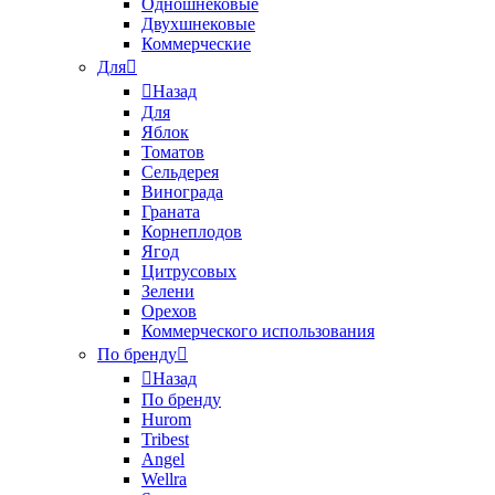
Одношнековые
Двухшнековые
Коммерческие
Для
Назад
Для
Яблок
Томатов
Cельдерея
Винограда
Граната
Корнеплодов
Ягод
Цитрусовых
Зелени
Орехов
Коммерческого использования
По бренду
Назад
По бренду
Hurom
Tribest
Angel
Wellra