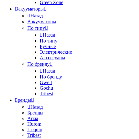
Green Zone
Вакууматоры
Назад
Вакууматоры
По типу
Назад
По типу
Ручные
Электрические
Аксессуары
По бренду
Назад
По бренду
Gwell
Gochu
Tribest
Бренды
Назад
Бренды
Arzia
Hurom
L'equip
Tribest