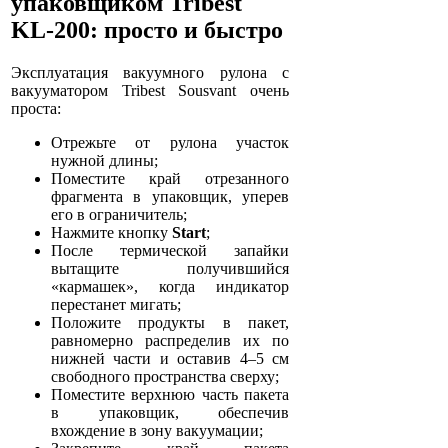
упаковщиком Tribest
KL-200: просто и быстро
Эксплуатация вакуумного рулона с
вакууматором Tribest Sousvant очень
проста:
Отрежьте от рулона участок
нужной длины;
Поместите край отрезанного
фрагмента в упаковщик, уперев
его в ограничитель;
Нажмите кнопку
Start
;
После термической запайки
вытащите получившийся
«кармашек», когда индикатор
перестанет мигать;
Положите продукты в пакет,
равномерно распределив их по
нижней части и оставив 4–5 см
свободного пространства сверху;
Поместите верхнюю часть пакета
в упаковщик, обеспечив
вхождение в зону вакуумации;