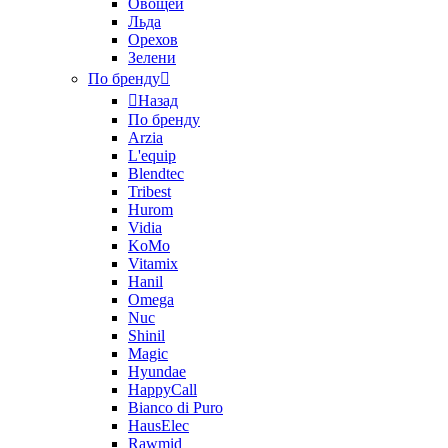
Овощей
Льда
Орехов
Зелени
По бренду
Назад
По бренду
Arzia
L'equip
Blendtec
Tribest
Hurom
Vidia
KoMo
Vitamix
Hanil
Omega
Nuc
Shinil
Magic
Hyundae
HappyCall
Bianco di Puro
HausElec
Rawmid