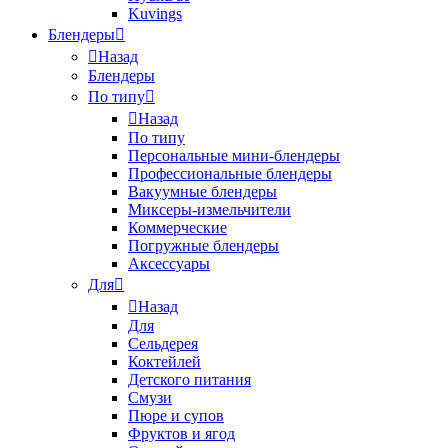
Kuvings
Блендеры
Назад
Блендеры
По типу
Назад
По типу
Персональные мини-блендеры
Профессиональные блендеры
Вакуумные блендеры
Миксеры-измельчители
Коммерческие
Погружные блендеры
Аксессуары
Для
Назад
Для
Сельдерея
Коктейлей
Детского питания
Смузи
Пюре и супов
Фруктов и ягод