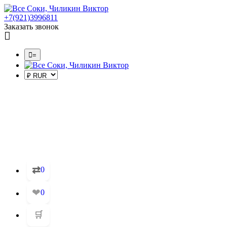
+7(921)3996811
Заказать звонок
=
⇄
0
❤
0
🛒