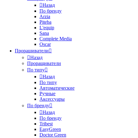
Назад
По бренду
Arzia
Piteba
L'equip
Sana
Complete Media
Oscar
Проращиватели
Назад
Проращиватели
По типу
Назад
По типу
Автоматические
Ручные
Аксессуары
По бренду
Назад
По бренду
Tribest
EasyGreen
Doctor Green