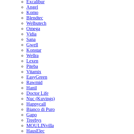
Excalibur
Angel
Komo
Blendtec
Welbutech
Omega
Vidia
Sana
Gwell
Konstar
Wellra
Lexen
Piteba
Vitamix
EasyGreen
Rawmid
Hanil
Doctor Life
Nuc (Kuvings)
Happycall
Bianco di Puro
Gapo
Treebys
MOULINvilla
HausElec