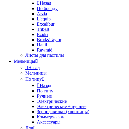
Назад
По бренду
Arzia
L'equip
Excalibur
Tribest
Ezidri
Brod&Taylor
Hanil
Rawmid
Листы для пастилы
Мельницы
Назад
Мельницы
По типу
Назад
По типу
Ручные
Электрические
Электрические + ручные
Зернодавилки (хлопницы)
Коммерческие
Аксессуары
Для