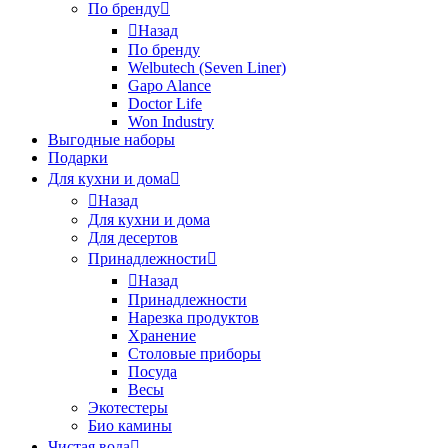
По бренду
Назад
По бренду
Welbutech (Seven Liner)
Gapo Alance
Doctor Life
Won Industry
Выгодные наборы
Подарки
Для кухни и дома
Назад
Для кухни и дома
Для десертов
Принадлежности
Назад
Принадлежности
Нарезка продуктов
Хранение
Столовые приборы
Посуда
Весы
Экотестеры
Био камины
Чистая вода