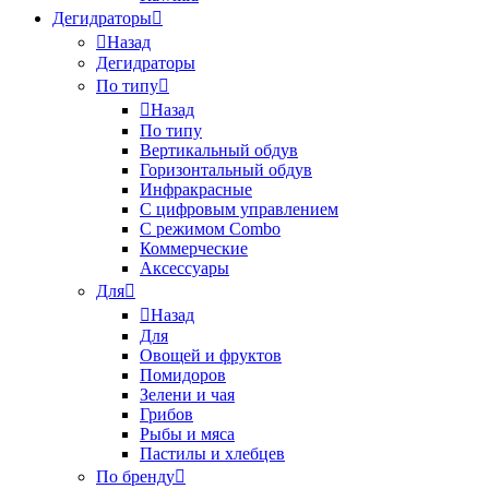
Дегидраторы
Назад
Дегидраторы
По типу
Назад
По типу
Вертикальный обдув
Горизонтальный обдув
Инфракрасные
С цифровым управлением
С режимом Combo
Коммерческие
Аксессуары
Для
Назад
Для
Овощей и фруктов
Помидоров
Зелени и чая
Грибов
Рыбы и мяса
Пастилы и хлебцев
По бренду