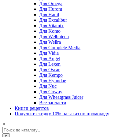
Для Omega
Для Hurom
Для Hanil
Для Excalibur
Для Vitamix
Для Komo
Для Welbutech
Для Wellra
Для Complete Media
Для Vidia
Для Angel
Для Lexen
Для Oscar
Для Kempo
Для Hyundae
Для Nuc
Для Coway
Для Wheatgrass Juicer
Все запчасти
Книги рецептов
Получите скидку 10% на заказ по промокоду
×