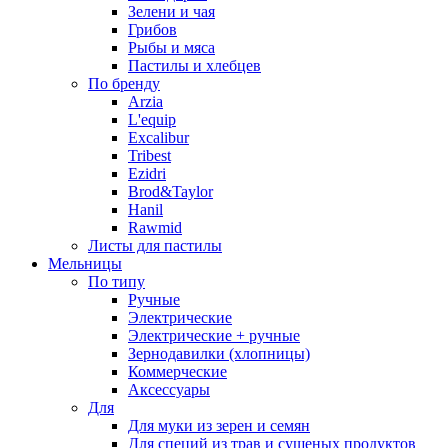
Зелени и чая
Грибов
Рыбы и мяса
Пастилы и хлебцев
По бренду
Arzia
L'equip
Excalibur
Tribest
Ezidri
Brod&Taylor
Hanil
Rawmid
Листы для пастилы
Мельницы
По типу
Ручные
Электрические
Электрические + ручные
Зернодавилки (хлопницы)
Коммерческие
Аксессуары
Для
Для муки из зерен и семян
Для специй из трав и сушеных продуктов