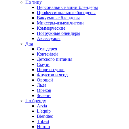
По типу
Персональные мини-блендеры
Профессиональные блендеры
Вакуумные блендеры
Миксеры-измельчители
Коммерческие
Погружные блендеры
Аксессуары
Для
Сельдерея
Коктейлей
Детского питания
Смузи
Пюре и супов
Фруктов и ягод
Овощей
Льда
Орехов
Зелени
По бренду
Arzia
L'equip
Blendtec
Tribest
Hurom