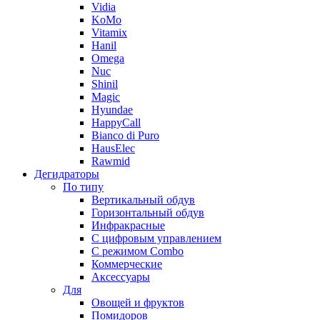
Vidia
KoMo
Vitamix
Hanil
Omega
Nuc
Shinil
Magic
Hyundae
HappyCall
Bianco di Puro
HausElec
Rawmid
Дегидраторы
По типу
Вертикальный обдув
Горизонтальный обдув
Инфракрасные
С цифровым управлением
С режимом Combo
Коммерческие
Аксессуары
Для
Овощей и фруктов
Помидоров