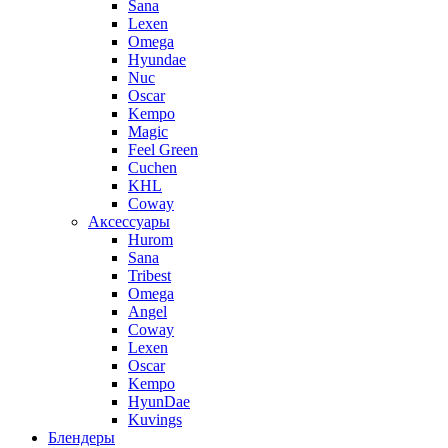
Sana
Lexen
Omega
Hyundae
Nuc
Oscar
Kempo
Magic
Feel Green
Cuchen
KHL
Coway
Аксессуары
Hurom
Sana
Tribest
Omega
Angel
Coway
Lexen
Oscar
Kempo
HyunDae
Kuvings
Блендеры