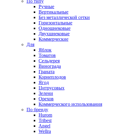
По типу
Ручные
Вертикальные
Без металлической сетки
Горизонтальные
Одношнековые
Двухшнековые
Коммерческие
Для
Яблок
Томатов
Cельдерея
Винограда
Граната
Корнеплодов
Ягод
Цитрусовых
Зелени
Орехов
Коммерческого использования
По бренду
Hurom
Tribest
Angel
Wellra