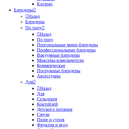
Kuvings
Блендеры
Назад
Блендеры
По типу
Назад
По типу
Персональные мини-блендеры
Профессиональные блендеры
Вакуумные блендеры
Миксеры-измельчители
Коммерческие
Погружные блендеры
Аксессуары
Для
Назад
Для
Сельдерея
Коктейлей
Детского питания
Смузи
Пюре и супов
Фруктов и ягод