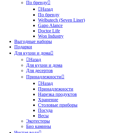
По бренду
Назад
По бренду
Welbutech (Seven Liner)
Gapo Alance
Doctor Life
Won Industry
Выгодные наборы
Подарки
Для кухни и дома
Назад
Для кухни и дома
Для десертов
Принадлежности
Назад
Принадлежности
Нарезка продуктов
Хранение
Столовые приборы
Посуда
Весы
Экотестеры
Био камины
Чистая вода