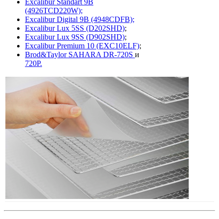
Excalibur Standart 9B
(4926TCD220W);
Excalibur Digital 9B (4948CDFB);
Excalibur Lux 5SS (D202SHD)
;
Excalibur Lux 9SS (D902SHD)
;
Excalibur Premium 10 (EXC10ELF)
;
Brod&Taylor SAHARA DR-720S
и
720P.