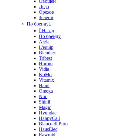
Овощей
Льда
Орехов
Зелени
По бренду
Назад
По бренду
Arzia
L'equip
Blendtec
Tribest
Hurom
Vidia
KoMo
Vitamix
Hanil
Omega
Nuc
Shinil
Magic
Hyundae
HappyCall
Bianco di Puro
HausElec
Rawmid