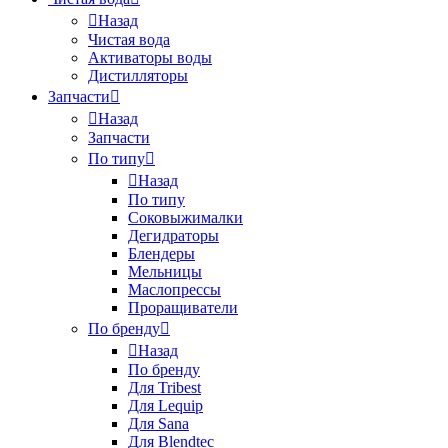
Назад
Чистая вода
Активаторы воды
Дистилляторы
Запчасти
Назад
Запчасти
По типу
Назад
По типу
Соковыжималки
Дегидраторы
Блендеры
Мельницы
Маслопрессы
Проращиватели
По бренду
Назад
По бренду
Для Tribest
Для Lequip
Для Sana
Для Blendtec