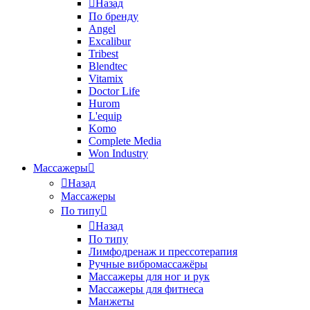
Назад
По бренду
Angel
Excalibur
Tribest
Blendtec
Vitamix
Doctor Life
Hurom
L'equip
Komo
Complete Media
Won Industry
Массажеры
Назад
Массажеры
По типу
Назад
По типу
Лимфодренаж и прессотерапия
Ручные вибромассажёры
Массажеры для ног и рук
Массажеры для фитнеса
Манжеты