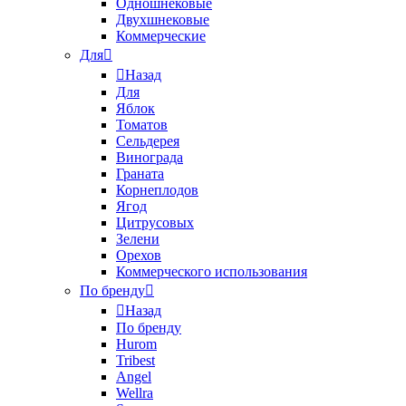
Одношнековые
Двухшнековые
Коммерческие
Для
Назад
Для
Яблок
Томатов
Cельдерея
Винограда
Граната
Корнеплодов
Ягод
Цитрусовых
Зелени
Орехов
Коммерческого использования
По бренду
Назад
По бренду
Hurom
Tribest
Angel
Wellra