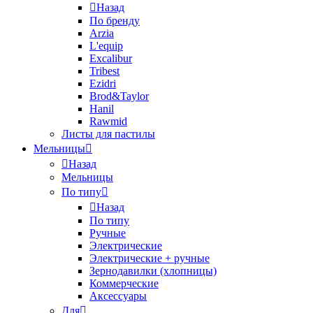
Назад
По бренду
Arzia
L'equip
Excalibur
Tribest
Ezidri
Brod&Taylor
Hanil
Rawmid
Листы для пастилы
Мельницы
Назад
Мельницы
По типу
Назад
По типу
Ручные
Электрические
Электрические + ручные
Зернодавилки (хлопницы)
Коммерческие
Аксессуары
Для