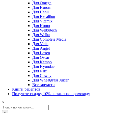
Для Omega
Для Hurom
Для Hanil
Для Excalibur
Для Vitamix
Для Komo
Для Welbutech
Для Wellra
Для Complete Media
Для Vidia
Для Angel
Для Lexen
Для Oscar
Для Kempo
Для Hyundae
Для Nuc
Для Coway
Для Wheatgrass Juicer
Все запчасти
Книги рецептов
Получите скидку 10% на заказ по промокоду
×