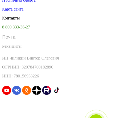
Публичная оферта
Карта сайта
Контакты
8 800 333-36-27
Почта:
info@vsesoki.com
Реквизиты
ИП Чиликин Виктор Олегович
ОГРНИП: 320784700182896
ИНН: 780156938226
Узнавайте первыми о скидках и акциях