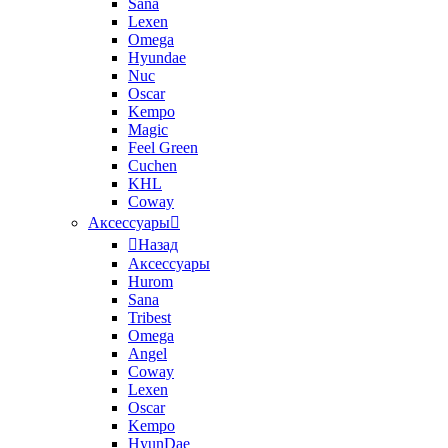
Sana
Lexen
Omega
Hyundae
Nuc
Oscar
Kempo
Magic
Feel Green
Cuchen
KHL
Coway
Аксессуары
Назад
Аксессуары
Hurom
Sana
Tribest
Omega
Angel
Coway
Lexen
Oscar
Kempo
HyunDae