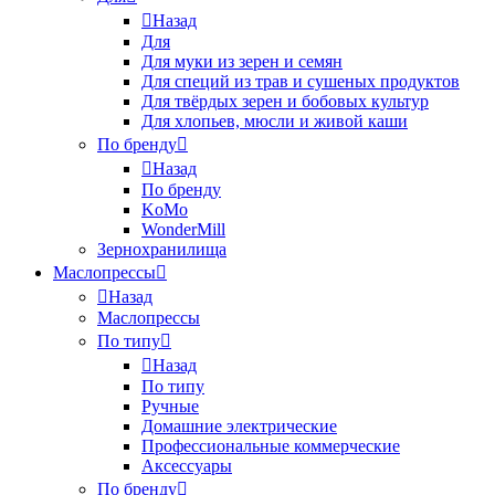
Назад
Для
Для муки из зерен и семян
Для специй из трав и сушеных продуктов
Для твёрдых зерен и бобовых культур
Для хлопьев, мюсли и живой каши
По бренду
Назад
По бренду
KoMo
WonderMill
Зернохранилища
Маслопрессы
Назад
Маслопрессы
По типу
Назад
По типу
Ручные
Домашние электрические
Профессиональные коммерческие
Аксессуары
По бренду