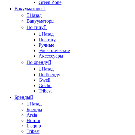
Green Zone
Вакууматоры
Назад
Вакууматоры
По типу
Назад
По типу
Ручные
Электрические
Аксессуары
По бренду
Назад
По бренду
Gwell
Gochu
Tribest
Бренды
Назад
Бренды
Arzia
Hurom
L'equip
Tribest