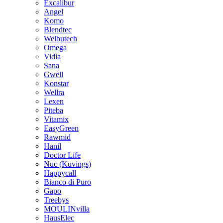
Excalibur
Angel
Komo
Blendtec
Welbutech
Omega
Vidia
Sana
Gwell
Konstar
Wellra
Lexen
Piteba
Vitamix
EasyGreen
Rawmid
Hanil
Doctor Life
Nuc (Kuvings)
Happycall
Bianco di Puro
Gapo
Treebys
MOULINvilla
HausElec