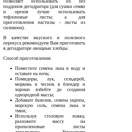
позволяет использовать их без
поддонов дегидратора (для сушки семян
и орехов лучше использовать
тефлоновые листы; а для
приготовления пастилы – листы из
силикона).
В качестве вкусного и полезного
перекуса рекомендуем Вам приготовить
в дегидраторе овощные хлебцы.
Способ приготовления:
Поместите семена льна в воду и
оставьте на ночь;
Помидоры, лук, сельдерей,
морковь и чеснок в блендер и
хорошо взбейте до создания
однородной массы;
Добавьте базилик, семена укропа,
морскую соль, семена льна и
тмин;
Используя столовую ложку,
разложите массу на
пропиленовые листы
дегидратора. Установите