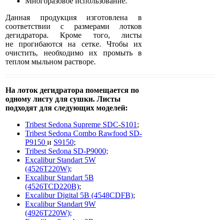
Многоразовое использование.
Данная продукция изготовлена в
соответствии с размерами лотков
дегидратора. Кроме того, листы
не прогибаются на сетке. Чтобы их
очистить, необходимо их промыть в
теплом мыльном растворе.
На лоток дегидратора помещается по
одному листу для сушки. Листы
подходят для следующих моделей:
Tribest Sedona Supreme SDC-S101
;
Tribest Sedona Combo Rawfood SD-
P9150
и
S9150
;
Tribest Sedona SD-P9000;
Excalibur Standart 5W
(4526T220W);
Excalibur Standart 5B
(4526TCD220B)
;
Excalibur Digital 5B (4548CDFB)
;
Excalibur Standart 9W
(4926T220W);