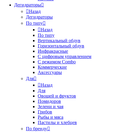
Дегидраторы
Назад
Дегидраторы
По типу
Назад
По типу
Вертикальный обдув
Горизонтальный обдув
Инфракрасные
С цифровым управлением
С режимом Combo
Коммерческие
Аксессуары
Для
Назад
Для
Овощей и фруктов
Помидоров
Зелени и чая
Грибов
Рыбы и мяса
Пастилы и хлебцев
По бренду