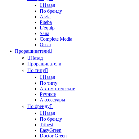
Назад
По бренду
Arzia
Piteba
L'equip
Sana
Complete Media
Oscar
Проращиватели
Назад
Проращиватели
По типу
Назад
По типу
Автоматические
Ручные
Аксессуары
По бренду
Назад
По бренду
Tribest
EasyGreen
Doctor Green