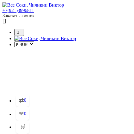
+7(921)3996811
Заказать звонок
=
⇄
0
❤
0
🛒