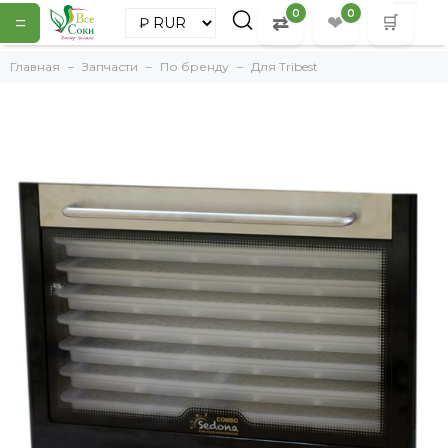
0
0
=
⇄
❤
🛒
Главная
Запчасти
По бренду
Для Tribest