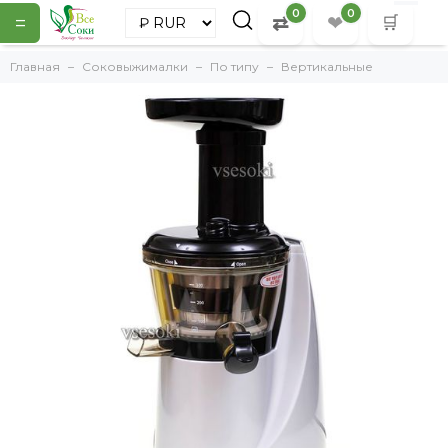
0
0
=
⇄
❤
🛒
Главная
Соковыжималки
По типу
Вертикальные