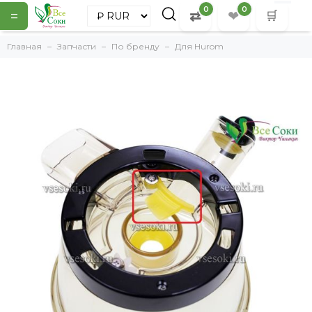
0
0
=
⇄
❤
🛒
Главная
Запчасти
По бренду
Для Hurom