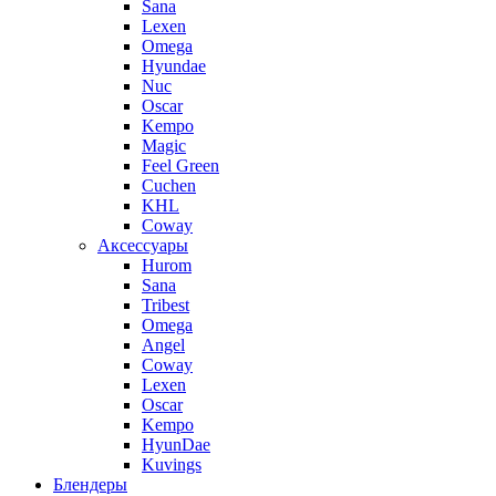
Sana
Lexen
Omega
Hyundae
Nuc
Oscar
Kempo
Magic
Feel Green
Cuchen
KHL
Coway
Аксессуары
Hurom
Sana
Tribest
Omega
Angel
Coway
Lexen
Oscar
Kempo
HyunDae
Kuvings
Блендеры