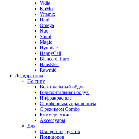
Vidia
KoMo
Vitamix
Hanil
Omega
Nuc
Shinil
Magic
Hyundae
HappyCall
Bianco di Puro
HausElec
Rawmid
Дегидраторы
По типу
Вертикальный обдув
Горизонтальный обдув
Инфракрасные
С цифровым управлением
С режимом Combo
Коммерческие
Аксессуары
Для
Овощей и фруктов
Помидоров