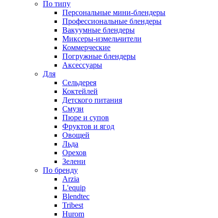
По типу
Персональные мини-блендеры
Профессиональные блендеры
Вакуумные блендеры
Миксеры-измельчители
Коммерческие
Погружные блендеры
Аксессуары
Для
Сельдерея
Коктейлей
Детского питания
Смузи
Пюре и супов
Фруктов и ягод
Овощей
Льда
Орехов
Зелени
По бренду
Arzia
L'equip
Blendtec
Tribest
Hurom