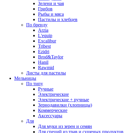
Зелени и чая
Грибов
Рыбы и мяса
Пастилы и хлебцев
По бренду
Arzia
L'equip
Excalibur
Tribest
Ezidri
Brod&Taylor
Hanil
Rawmid
Листы для пастилы
Мельницы
По типу
Ручные
Электрические
Электрические + ручные
Зернодавилки (хлопницы)
Коммерческие
Аксессуары
Для
Для муки из зерен и семян
Для специй из трав и сушеных продуктов