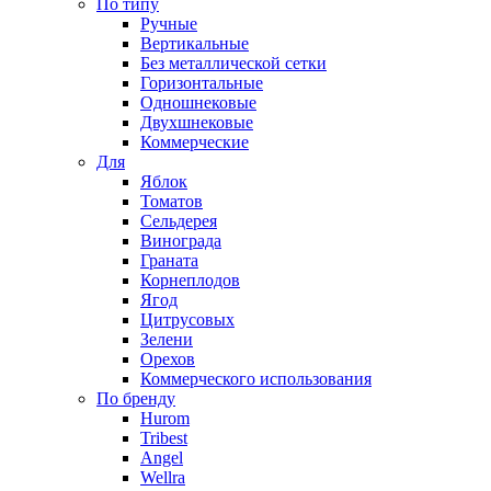
По типу
Ручные
Вертикальные
Без металлической сетки
Горизонтальные
Одношнековые
Двухшнековые
Коммерческие
Для
Яблок
Томатов
Cельдерея
Винограда
Граната
Корнеплодов
Ягод
Цитрусовых
Зелени
Орехов
Коммерческого использования
По бренду
Hurom
Tribest
Angel
Wellra