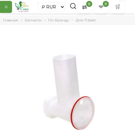
0
0
=
⇄
❤
🛒
Главная
Запчасти
По бренду
Для Tribest