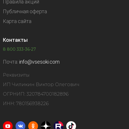
Правила акций
Публичная оферта
Карта сайта
Контакты
8 800 333-36-27
Почта:
info@vsesoki.com
Реквизиты
ИП Чиликин Виктор Олегович
ОГРНИП: 320784700182896
ИНН: 780156938226