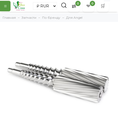
0
0
=
⇄
❤
🛒
Главная
Запчасти
По бренду
Для Angel