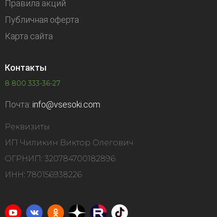
Правила акций
Публичная оферта
Карта сайта
Контакты
8 800 333-36-27
Почта:
info@vsesoki.com
Реквизиты
ИП Чиликин Виктор Олегович
ОГРНИП: 320784700182896
ИНН: 780156938226