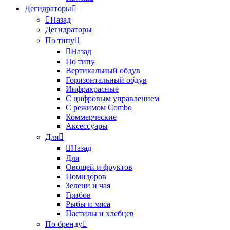
Дегидраторы
Назад
Дегидраторы
По типу
Назад
По типу
Вертикальный обдув
Горизонтальный обдув
Инфракрасные
С цифровым управлением
С режимом Combo
Коммерческие
Аксессуары
Для
Назад
Для
Овощей и фруктов
Помидоров
Зелени и чая
Грибов
Рыбы и мяса
Пастилы и хлебцев
По бренду