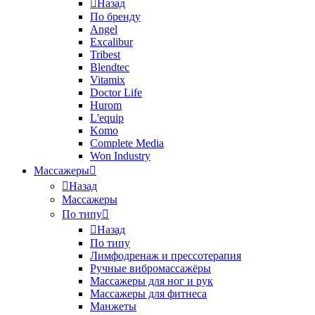
Назад
По бренду
Angel
Excalibur
Tribest
Blendtec
Vitamix
Doctor Life
Hurom
L'equip
Komo
Complete Media
Won Industry
Массажеры
Назад
Массажеры
По типу
Назад
По типу
Лимфодренаж и прессотерапия
Ручные вибромассажёры
Массажеры для ног и рук
Массажеры для фитнеса
Манжеты