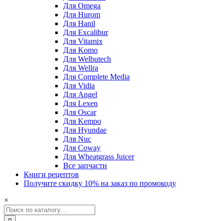
Для Omega
Для Hurom
Для Hanil
Для Excalibur
Для Vitamix
Для Komo
Для Welbutech
Для Wellra
Для Complete Media
Для Vidia
Для Angel
Для Lexen
Для Oscar
Для Kempo
Для Hyundae
Для Nuc
Для Coway
Для Wheatgrass Juicer
Все запчасти
Книги рецептов
Получите скидку 10% на заказ по промокоду
×