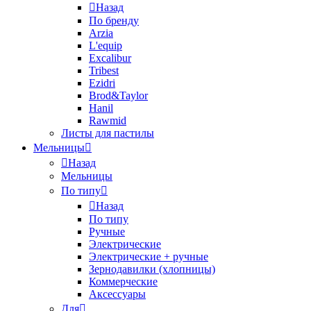
Назад
По бренду
Arzia
L'equip
Excalibur
Tribest
Ezidri
Brod&Taylor
Hanil
Rawmid
Листы для пастилы
Мельницы
Назад
Мельницы
По типу
Назад
По типу
Ручные
Электрические
Электрические + ручные
Зернодавилки (хлопницы)
Коммерческие
Аксессуары
Для