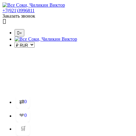
+7(921)3996811
Заказать звонок
=
⇄
0
❤
0
🛒