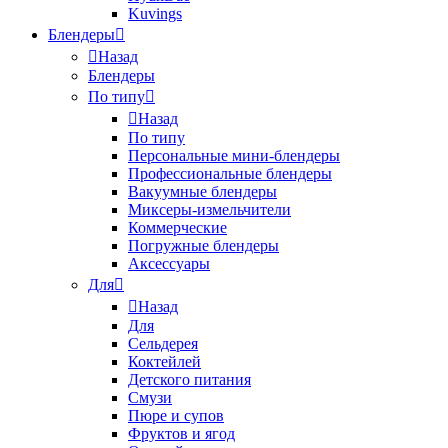
Kuvings
Блендеры
Назад
Блендеры
По типу
Назад
По типу
Персональные мини-блендеры
Профессиональные блендеры
Вакуумные блендеры
Миксеры-измельчители
Коммерческие
Погружные блендеры
Аксессуары
Для
Назад
Для
Сельдерея
Коктейлей
Детского питания
Смузи
Пюре и супов
Фруктов и ягод