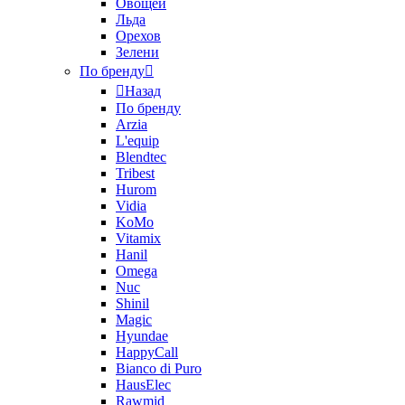
Овощей
Льда
Орехов
Зелени
По бренду
Назад
По бренду
Arzia
L'equip
Blendtec
Tribest
Hurom
Vidia
KoMo
Vitamix
Hanil
Omega
Nuc
Shinil
Magic
Hyundae
HappyCall
Bianco di Puro
HausElec
Rawmid