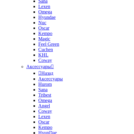
Sana
Lexen
Omega
Hyundae
Nuc
Oscar
Kempo
Magic
Feel Green
Cuchen
KHL
Coway
Аксессуары
Назад
Аксессуары
Hurom
Sana
Tribest
Omega
Angel
Coway
Lexen
Oscar
Kempo
HyunDae