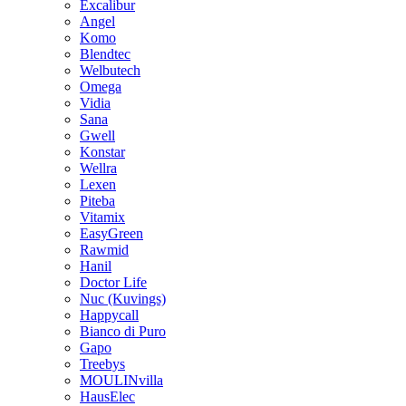
Excalibur
Angel
Komo
Blendtec
Welbutech
Omega
Vidia
Sana
Gwell
Konstar
Wellra
Lexen
Piteba
Vitamix
EasyGreen
Rawmid
Hanil
Doctor Life
Nuc (Kuvings)
Happycall
Bianco di Puro
Gapo
Treebys
MOULINvilla
HausElec