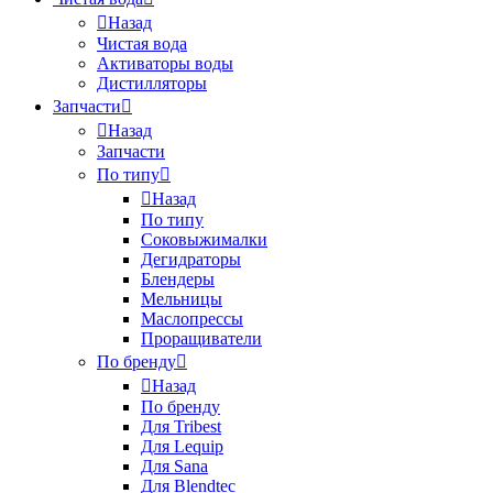
Назад
Чистая вода
Активаторы воды
Дистилляторы
Запчасти
Назад
Запчасти
По типу
Назад
По типу
Соковыжималки
Дегидраторы
Блендеры
Мельницы
Маслопрессы
Проращиватели
По бренду
Назад
По бренду
Для Tribest
Для Lequip
Для Sana
Для Blendtec