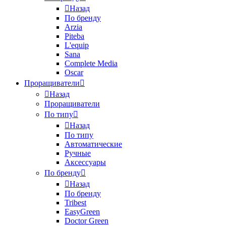
Назад
По бренду
Arzia
Piteba
L'equip
Sana
Complete Media
Oscar
Проращиватели
Назад
Проращиватели
По типу
Назад
По типу
Автоматические
Ручные
Аксессуары
По бренду
Назад
По бренду
Tribest
EasyGreen
Doctor Green