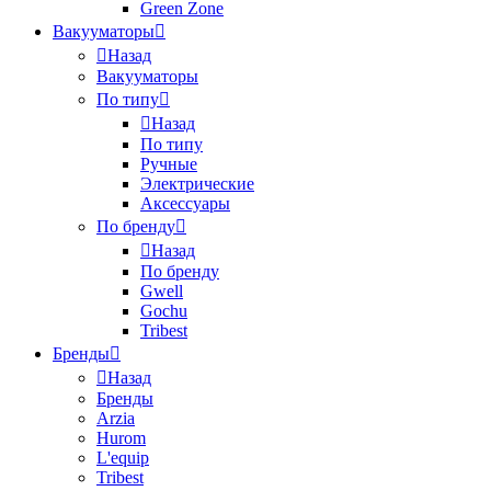
Green Zone
Вакууматоры
Назад
Вакууматоры
По типу
Назад
По типу
Ручные
Электрические
Аксессуары
По бренду
Назад
По бренду
Gwell
Gochu
Tribest
Бренды
Назад
Бренды
Arzia
Hurom
L'equip
Tribest