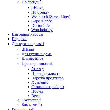
По бренду
Назад
По бренду
Welbutech (Seven Liner)
Gapo Alance
Doctor Life
Won Industry
Выгодные наборы
Подарки
Для кухни и дома
Назад
Для кухни и дома
Для десертов
Принадлежности
Назад
Принадлежности
Нарезка продуктов
Хранение
Столовые приборы
Посуда
Весы
Экотестеры
Био камины
Чистая вода