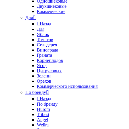
Одношнековые
Двухшнековые
Коммерческие
Для
Назад
Для
Яблок
Томатов
Cельдерея
Винограда
Граната
Корнеплодов
Ягод
Цитрусовых
Зелени
Орехов
Коммерческого использования
По бренду
Назад
По бренду
Hurom
Tribest
Angel
Wellra