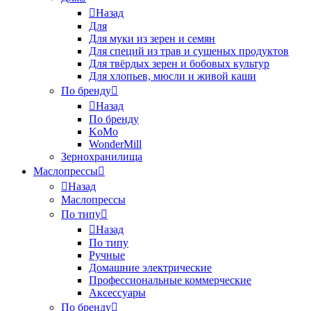
Назад
Для
Для муки из зерен и семян
Для специй из трав и сушеных продуктов
Для твёрдых зерен и бобовых культур
Для хлопьев, мюсли и живой каши
По бренду
Назад
По бренду
KoMo
WonderMill
Зернохранилища
Маслопрессы
Назад
Маслопрессы
По типу
Назад
По типу
Ручные
Домашние электрические
Профессиональные коммерческие
Аксессуары
По бренду