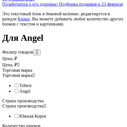
Позаботьтесь о его здоровье: Подборка подарков к 23 февраля
Томатов;
Ананасов или манго;
Это текстовый блок в боковой колонке. редактирутся в
Цитрусовых;
разедле
Блоки
. Вы можете добавить любое количество других
Винограда и других ягод.
блоков с текстом и картинками.
Для Angel
Прочная сетка с крупными отверстиями для соков с мякотью по
Фильтр товаров
Цена, ₽
Выгодно приобрести оригинальную сетку с крупными отверстия
Цена, ₽
Торговая марка
Торговая марка
Tribest
Angel
Страна производства
Страна производства
Сетка с малыми отверстиями для соковыжималок Angel
Южная Корея
Стандартная сетка с мелкими отверстиями. Подходит для всех
Количество шнеков