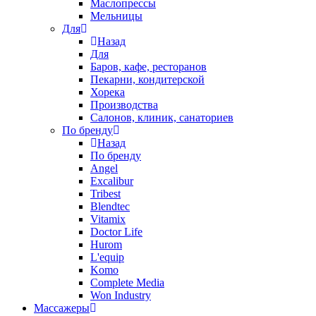
Маслопрессы
Мельницы
Для
Назад
Для
Баров, кафе, ресторанов
Пекарни, кондитерской
Хорека
Производства
Салонов, клиник, санаториев
По бренду
Назад
По бренду
Angel
Excalibur
Tribest
Blendtec
Vitamix
Doctor Life
Hurom
L'equip
Komo
Complete Media
Won Industry
Массажеры