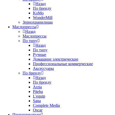
Назад
По бренду
KoMo
WonderMill
Зернохранилища
Маслопрессы
Назад
Маслопрессы
По типу
Назад
По типу
Ручные
Домашние электрические
Профессиональные коммерческие
Аксессуары
По бренду
Назад
По бренду
Arzia
Piteba
L'equip
Sana
Complete Media
Oscar
Проращиватели