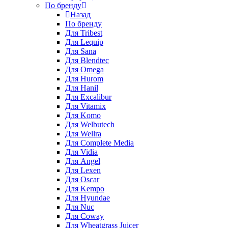
По бренду
Назад
По бренду
Для Tribest
Для Lequip
Для Sana
Для Blendtec
Для Omega
Для Hurom
Для Hanil
Для Excalibur
Для Vitamix
Для Komo
Для Welbutech
Для Wellra
Для Complete Media
Для Vidia
Для Angel
Для Lexen
Для Oscar
Для Kempo
Для Hyundae
Для Nuc
Для Coway
Для Wheatgrass Juicer