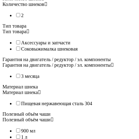
Количество шнеков
2
С помощью стандартной сетки Вы легко приготовите чистые п
Тип товара
Тип товара
Также стандартная сетка с мелкими отверстиями подходит для п
Аксессуары и запчасти
Соковыжималка шнековая
Гарантия на двигатель / редуктор / эл. компоненты
Выгодно приобрести оригинальную сетку с малыми отверстиями
Гарантия на двигатель / редуктор / эл. компоненты
3 месяца
Материал шнека
Материал шнека
Пищевая нержавеющая сталь 304
Полезный объём чаши
Полезный объём чаши
Насадка для смешивания для соковыжималок Angel
900 мл
Насадка для смешивания, подходит для всех соковыжималок An
1 л