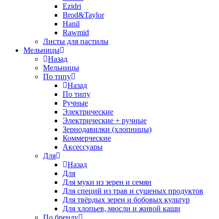
Ezidri
Brod&Taylor
Hanil
Rawmid
Листы для пастилы
Мельницы
Назад
Мельницы
По типу
Назад
По типу
Ручные
Электрические
Электрические + ручные
Зернодавилки (хлопницы)
Коммерческие
Аксессуары
Для
Назад
Для
Для муки из зерен и семян
Для специй из трав и сушеных продуктов
Для твёрдых зерен и бобовых культур
Для хлопьев, мюсли и живой каши
По бренду