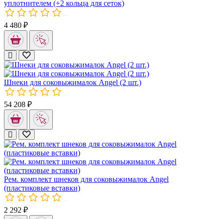
уплотнителем (+2 кольца для сеток)
00032
4 480 ₽
Шнеки подходят ко всем аппаратам линейки Angel.
Выгодно приобрести шнеки к соковыжималке Ангел Вы можете 
Шнеки для соковыжималок Angel (2 шт.)
00153
54 208 ₽
Рем. комплект шнеков для соковыжималок Angel
(пластиковые вставки)
18155
2 292 ₽