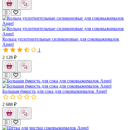
Рем. комплект шнеков для соковыжималок Angel (пластиковые 
Кольца уплотнительные силиконовые для соковыжималок Ange
Деталь, препятствующая попаданию сока во внутренний механ
В комплекте – 2 шт.
Кольца уплотнительные силиконовые для соковыжималок
Angel
1
00280
2 128 ₽
Большая ёмкость для сока для соковыжималок Angel
Большая ёмкость для сока для соковыжималок Angel
Изготовлена из BPA-free пластика. Объём: 1,4 л.
00599
2 688 ₽