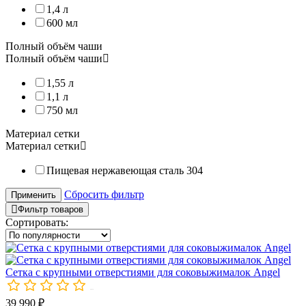
1,4 л
600 мл
– Ореховую пасту;
– Фруктовый сорбет;
Полный объём чаши
– Веганское мороженое на основе растительного молока
.
Полный объём чаши
1,55 л
Насадка полностью изготовлена из нержавеющей стали 304 про
1,1 л
750 мл
Материал сетки
Выгодно приобрести оригинальную насадку для соковыжималок 
Материал сетки
Пищевая нержавеющая сталь 304
Сбросить фильтр
Применить
Фильтр товаров
Сортировать:
Сетка с крупными отверстиями для соковыжималок Angel
Толкатель для соковыжималок Angel с силиконовым уплотнителе
00030
Толкатель с силиконовым уплотнителем для соковыжималки 
39 990 ₽