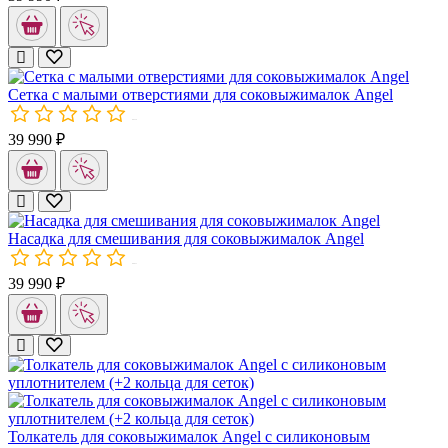
В комплекте:
1x Толкатель;
1x Силиконовый уплотнитель для толкателя;
Сетка с малыми отверстиями для соковыжималок Angel
2x Запасных силиконовых кольца для отжимной корзины соков
00234
39 990 ₽
Данная деталь предназначена для установки на сетку или насад
Насадка для смешивания для соковыжималок Angel
00031
39 990 ₽
Шнеки для соковыжималок Angel (2 шт.)
Шнеки специально разработаны для высококлассных соковыжима
Толкатель для соковыжималок Angel с силиконовым
Детали изготовлены из нержавеющей стали 304. Этот материал 