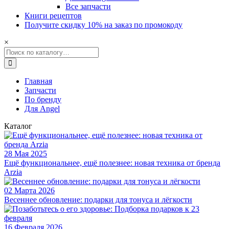
Все запчасти
Книги рецептов
Получите скидку 10% на заказ по промокоду
×
Главная
Запчасти
По бренду
Для Angel
Для Angel
Каталог
Сетка с крупными отверстиями для соковыжималок Angel
Сетка от Angel разработана для смузи и густых плотных соков
28 Мая 2025
Ещё функциональнее, ещё полезнее: новая техника от бренда
Arzia
Сетка изготовлена из 304 нержавеющей стали – одного из самы
02 Марта 2026
Весеннее обновление: подарки для тонуса и лёгкости
Сетка с крупными отверстиями предназначена для отжима проду
16 Февраля 2026