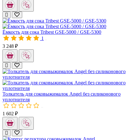
Плоская щетка для чистки Tribest GSE-5000 / GSE-5300 / Angel
Ёмкость для сока Tribest GSE-5000 / GSE-5300
Ёмкость для сока Tribest GSE-5000 / GSE-5300
Ширина 18 см (от носика до ручки), высота 10 см
1
00598
3 248 ₽
Толкатель для соковыжималок Angel без силиконового уплотни
Толкатель без силиконового уплотнителя для соковыжималки 
Толкатель для соковыжималок Angel без силиконового
уплотнителя
В комплекте: 1х Толкатель.
00032-1
1 602 ₽