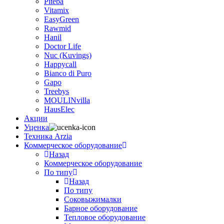
Piteba
Vitamix
EasyGreen
Rawmid
Hanil
Doctor Life
Nuc (Kuvings)
Happycall
Bianco di Puro
Gapo
Treebys
MOULINvilla
HausElec
Акции
Уценка
Техника Arzia
Коммерческое оборудование
Назад
Коммерческое оборудование
По типу
Назад
По типу
Соковыжималки
Барное оборудование
Тепловое оборудование