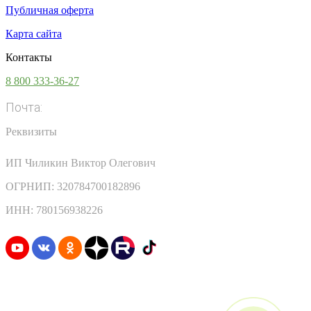
Публичная оферта
Карта сайта
Контакты
8 800 333-36-27
Почта:
info@vsesoki.com
Реквизиты
ИП Чиликин Виктор Олегович
ОГРНИП: 320784700182896
ИНН: 780156938226
Узнавайте первыми о скидках и акциях