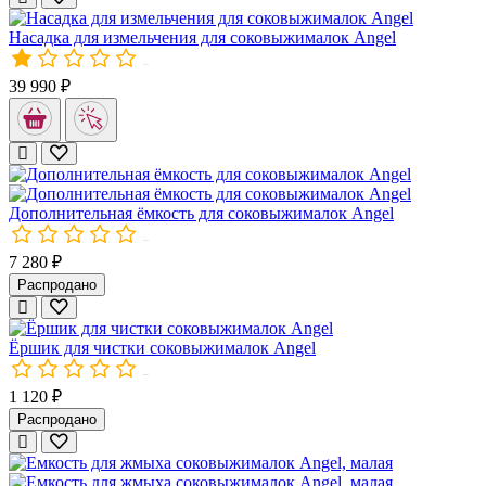
Емкость для сока соковыжималок Angel, стеклянная
Насадка для измельчения для соковыжималок Angel
Емкость для сока соковыжималок Angel, стеклянная.
Объём: 1 л
01513
39 990 ₽
Дополнительная ёмкость для соковыжималок Angel
00154
7 280 ₽
Насадка для измельчения для соковыжималок Angel
Распродано
Стальная насадка для измельчения, с 4-мя большими отверстия
Ёршик для чистки соковыжималок Angel
00602
C этой насадкой можно приготовить:
1 120 ₽
Распродано
– Соусы;
– Пюре;