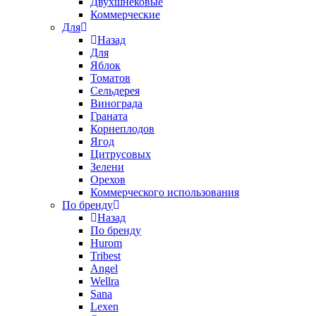
Двухшнековые
Коммерческие
Для
Назад
Для
Яблок
Томатов
Cельдерея
Винограда
Граната
Корнеплодов
Ягод
Цитрусовых
Зелени
Орехов
Коммерческого использования
По бренду
Назад
По бренду
Hurom
Tribest
Angel
Wellra
Sana
Lexen