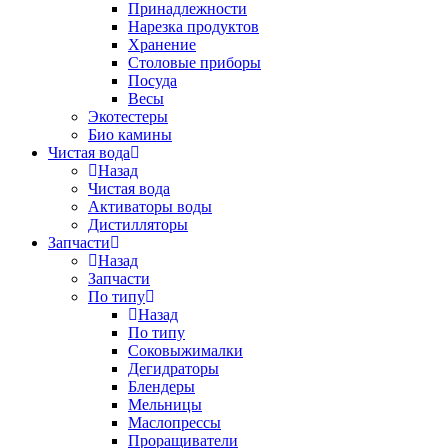
Принадлежности
Нарезка продуктов
Хранение
Столовые приборы
Посуда
Весы
Экотестеры
Био камины
Чистая вода
Назад
Чистая вода
Активаторы воды
Дистилляторы
Запчасти
Назад
Запчасти
По типу
Назад
По типу
Соковыжималки
Дегидраторы
Блендеры
Мельницы
Маслопрессы
Проращиватели