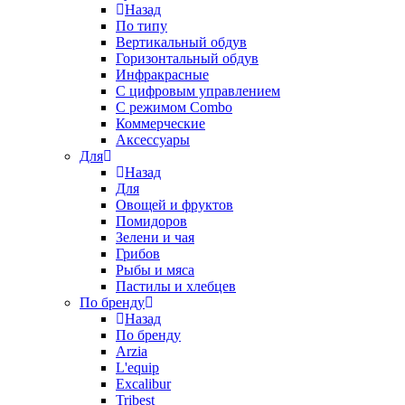
Назад
По типу
Вертикальный обдув
Горизонтальный обдув
Инфракрасные
С цифровым управлением
С режимом Combo
Коммерческие
Аксессуары
Для
Назад
Для
Овощей и фруктов
Помидоров
Зелени и чая
Грибов
Рыбы и мяса
Пастилы и хлебцев
По бренду
Назад
По бренду
Arzia
L'equip
Excalibur
Tribest