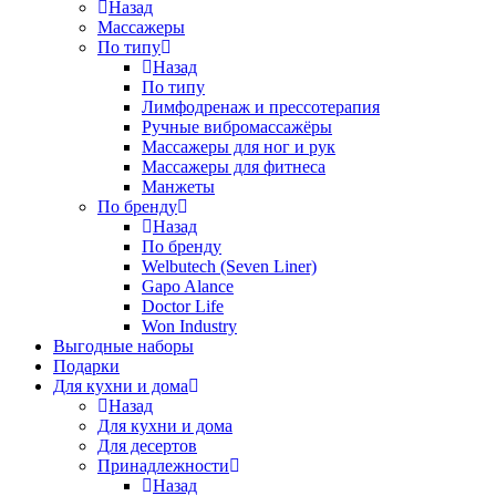
Назад
Массажеры
По типу
Назад
По типу
Лимфодренаж и прессотерапия
Ручные вибромассажёры
Массажеры для ног и рук
Массажеры для фитнеса
Манжеты
По бренду
Назад
По бренду
Welbutech (Seven Liner)
Gapo Alance
Doctor Life
Won Industry
Выгодные наборы
Подарки
Для кухни и дома
Назад
Для кухни и дома
Для десертов
Принадлежности
Назад