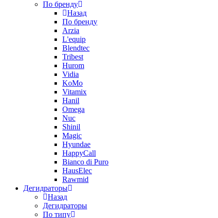
По бренду
Назад
По бренду
Arzia
L'equip
Blendtec
Tribest
Hurom
Vidia
KoMo
Vitamix
Hanil
Omega
Nuc
Shinil
Magic
Hyundae
HappyCall
Bianco di Puro
HausElec
Rawmid
Дегидраторы
Назад
Дегидраторы
По типу