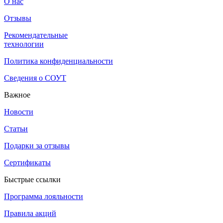
О нас
Отзывы
Рекомендательные
технологии
Политика конфиденциальности
Сведения о СОУТ
Ёршик для чистки соковыжималок Angel
Важное
Ёршик для чистки соковыжималок Angel.
Новости
Статьи
Подарки за отзывы
Сертификаты
Емкость для жмыха соковыжималок Angel, малая
Быстрые ссылки
Емкость для жмыха соковыжималок Angel, малая. Объём: 600 м
Программа лояльности
Правила акций