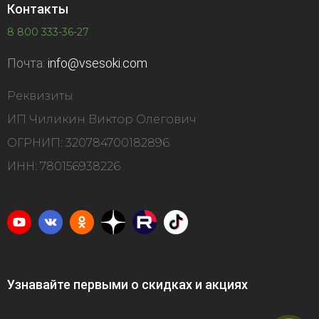
Контакты
8 800 333-36-27
Почта:
info@vsesoki.com
Реквизиты
ИП Чиликин Виктор Олегович
ОГРНИП: 320784700182896
ИНН: 780156938226
Узнавайте первыми о скидках и акциях