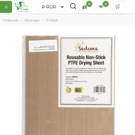
0
0
=
⇄
❤
🛒
Главная
Бренды
Tribest