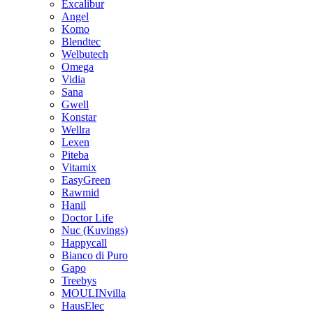
Excalibur
Angel
Komo
Blendtec
Welbutech
Omega
Vidia
Sana
Gwell
Konstar
Wellra
Lexen
Piteba
Vitamix
EasyGreen
Rawmid
Hanil
Doctor Life
Nuc (Kuvings)
Happycall
Bianco di Puro
Gapo
Treebys
MOULINvilla
HausElec