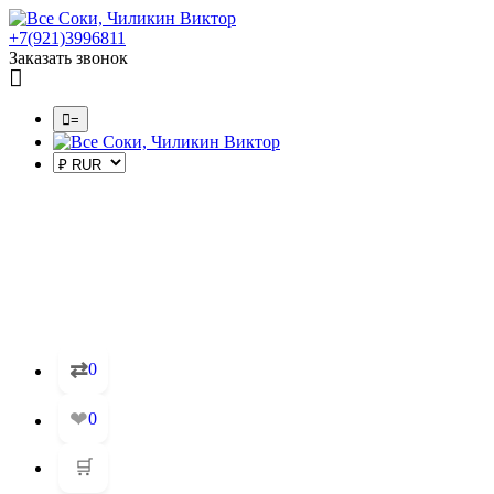
+7(921)3996811
Заказать звонок
=
⇄
0
❤
0
🛒