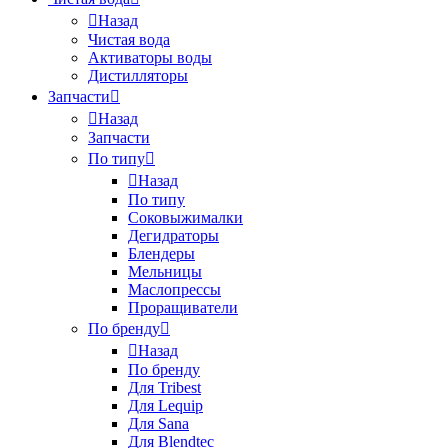
Назад
Чистая вода
Активаторы воды
Дистилляторы
Запчасти
Назад
Запчасти
По типу
Назад
По типу
Соковыжималки
Дегидраторы
Блендеры
Мельницы
Маслопрессы
Проращиватели
По бренду
Назад
По бренду
Для Tribest
Для Lequip
Для Sana
Для Blendtec