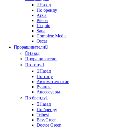
Назад
По бренду
Arzia
Piteba
L'equip
Sana
Complete Media
Oscar
Проращиватели
Назад
Проращиватели
По типу
Назад
По типу
Автоматические
Ручные
Аксессуары
По бренду
Назад
По бренду
Tribest
EasyGreen
Doctor Green