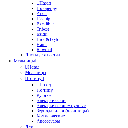
Назад
По бренду
Arzia
L'equip
Excalibur
Tribest
Ezidri
Brod&Taylor
Hanil
Rawmid
Листы для пастилы
Мельницы
Назад
Мельницы
По типу
Назад
По типу
Ручные
Электрические
Электрические + ручные
Зернодавилки (хлопницы)
Коммерческие
Аксессуары
Для