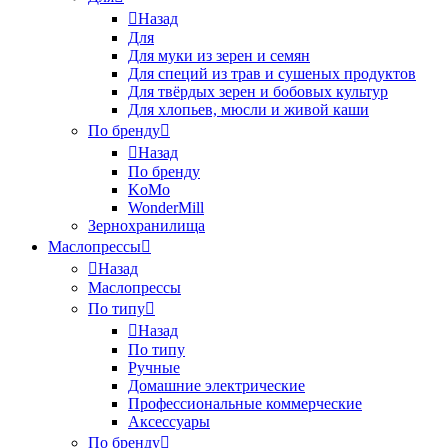
Назад
Для
Для муки из зерен и семян
Для специй из трав и сушеных продуктов
Для твёрдых зерен и бобовых культур
Для хлопьев, мюсли и живой каши
По бренду
Назад
По бренду
KoMo
WonderMill
Зернохранилища
Маслопрессы
Назад
Маслопрессы
По типу
Назад
По типу
Ручные
Домашние электрические
Профессиональные коммерческие
Аксессуары
По бренду