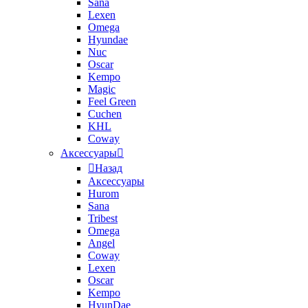
Sana
Lexen
Omega
Hyundae
Nuc
Oscar
Kempo
Magic
Feel Green
Cuchen
KHL
Coway
Аксессуары
Назад
Аксессуары
Hurom
Sana
Tribest
Omega
Angel
Coway
Lexen
Oscar
Kempo
HyunDae