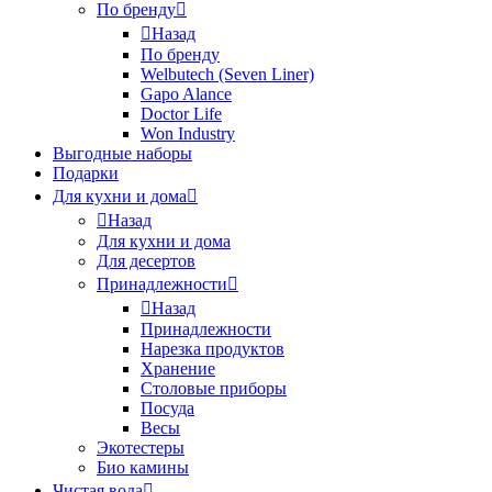
По бренду
Назад
По бренду
Welbutech (Seven Liner)
Gapo Alance
Doctor Life
Won Industry
Выгодные наборы
Подарки
Для кухни и дома
Назад
Для кухни и дома
Для десертов
Принадлежности
Назад
Принадлежности
Нарезка продуктов
Хранение
Столовые приборы
Посуда
Весы
Экотестеры
Био камины
Чистая вода