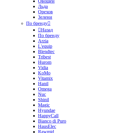
Овощей
Льда
Орехов
Зелени
По бренду
Назад
По бренду
Arzia
L'equip
Blendtec
Tribest
Hurom
Vidia
KoMo
Vitamix
Hanil
Omega
Nuc
Shinil
Magic
Hyundae
HappyCall
Bianco di Puro
HausElec
Rawmid