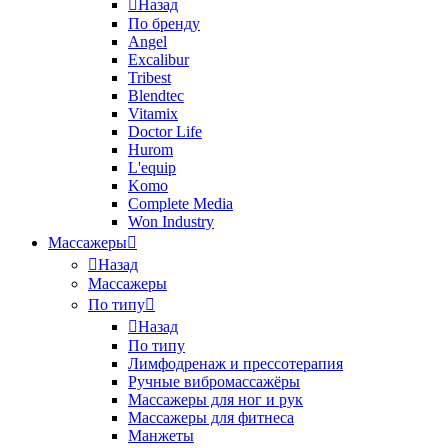
Назад
По бренду
Angel
Excalibur
Tribest
Blendtec
Vitamix
Doctor Life
Hurom
L'equip
Komo
Complete Media
Won Industry
Массажеры
Назад
Массажеры
По типу
Назад
По типу
Лимфодренаж и прессотерапия
Ручные вибромассажёры
Массажеры для ног и рук
Массажеры для фитнеса
Манжеты