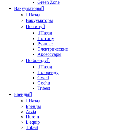
Green Zone
Вакууматоры
Назад
Вакууматоры
По типу
Назад
По типу
Ручные
Электрические
Аксессуары
По бренду
Назад
По бренду
Gwell
Gochu
Tribest
Бренды
Назад
Бренды
Arzia
Hurom
L'equip
Tribest