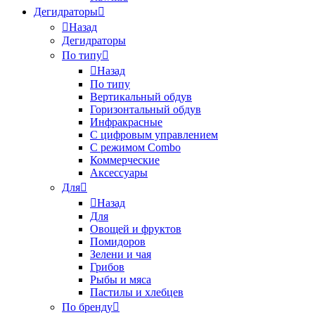
Дегидраторы
Назад
Дегидраторы
По типу
Назад
По типу
Вертикальный обдув
Горизонтальный обдув
Инфракрасные
С цифровым управлением
С режимом Combo
Коммерческие
Аксессуары
Для
Назад
Для
Овощей и фруктов
Помидоров
Зелени и чая
Грибов
Рыбы и мяса
Пастилы и хлебцев
По бренду