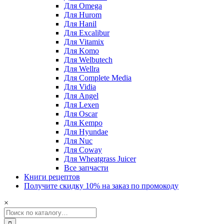
Для Omega
Для Hurom
Для Hanil
Для Excalibur
Для Vitamix
Для Komo
Для Welbutech
Для Wellra
Для Complete Media
Для Vidia
Для Angel
Для Lexen
Для Oscar
Для Kempo
Для Hyundae
Для Nuc
Для Coway
Для Wheatgrass Juicer
Все запчасти
Книги рецептов
Получите скидку 10% на заказ по промокоду
×