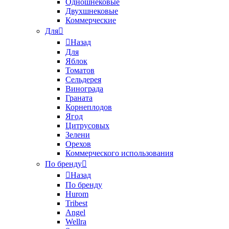
Одношнековые
Двухшнековые
Коммерческие
Для
Назад
Для
Яблок
Томатов
Cельдерея
Винограда
Граната
Корнеплодов
Ягод
Цитрусовых
Зелени
Орехов
Коммерческого использования
По бренду
Назад
По бренду
Hurom
Tribest
Angel
Wellra