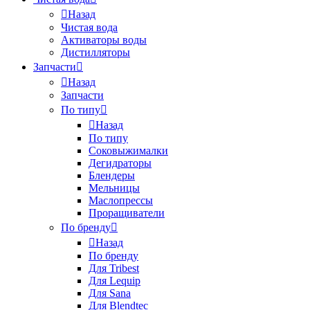
Назад
Чистая вода
Активаторы воды
Дистилляторы
Запчасти
Назад
Запчасти
По типу
Назад
По типу
Соковыжималки
Дегидраторы
Блендеры
Мельницы
Маслопрессы
Проращиватели
По бренду
Назад
По бренду
Для Tribest
Для Lequip
Для Sana
Для Blendtec