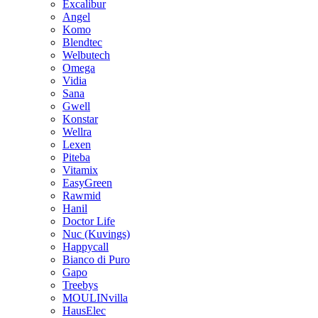
Excalibur
Angel
Komo
Blendtec
Welbutech
Omega
Vidia
Sana
Gwell
Konstar
Wellra
Lexen
Piteba
Vitamix
EasyGreen
Rawmid
Hanil
Doctor Life
Nuc (Kuvings)
Happycall
Bianco di Puro
Gapo
Treebys
MOULINvilla
HausElec