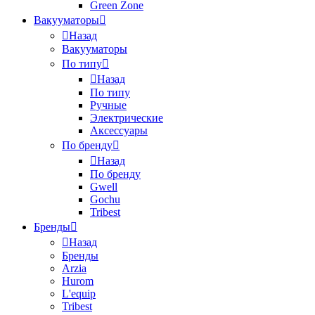
Green Zone
Вакууматоры
Назад
Вакууматоры
По типу
Назад
По типу
Ручные
Электрические
Аксессуары
По бренду
Назад
По бренду
Gwell
Gochu
Tribest
Бренды
Назад
Бренды
Arzia
Hurom
L'equip
Tribest