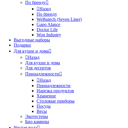
По бренду
Назад
По бренду
Welbutech (Seven Liner)
Gapo Alance
Doctor Life
Won Industry
Выгодные наборы
Подарки
Для кухни и дома
Назад
Для кухни и дома
Для десертов
Принадлежности
Назад
Принадлежности
Нарезка продуктов
Хранение
Столовые приборы
Посуда
Весы
Экотестеры
Био камины
Чистая вода