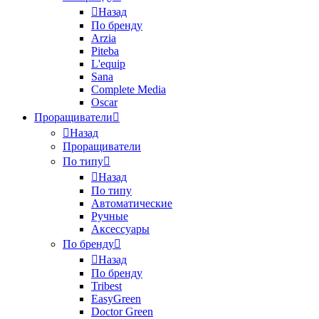
Назад
По бренду
Arzia
Piteba
L'equip
Sana
Complete Media
Oscar
Проращиватели
Назад
Проращиватели
По типу
Назад
По типу
Автоматические
Ручные
Аксессуары
По бренду
Назад
По бренду
Tribest
EasyGreen
Doctor Green