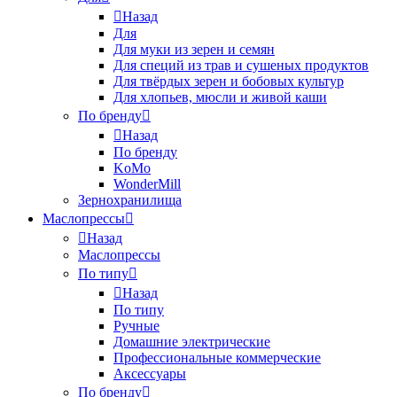
Назад
Для
Для муки из зерен и семян
Для специй из трав и сушеных продуктов
Для твёрдых зерен и бобовых культур
Для хлопьев, мюсли и живой каши
По бренду
Назад
По бренду
KoMo
WonderMill
Зернохранилища
Маслопрессы
Назад
Маслопрессы
По типу
Назад
По типу
Ручные
Домашние электрические
Профессиональные коммерческие
Аксессуары
По бренду