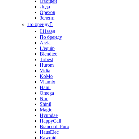
Овощей
Льда
Орехов
Зелени
По бренду
Назад
По бренду
Arzia
L'equip
Blendtec
Tribest
Hurom
Vidia
KoMo
Vitamix
Hanil
Omega
Nuc
Shinil
Magic
Hyundae
HappyCall
Bianco di Puro
HausElec
Rawmid