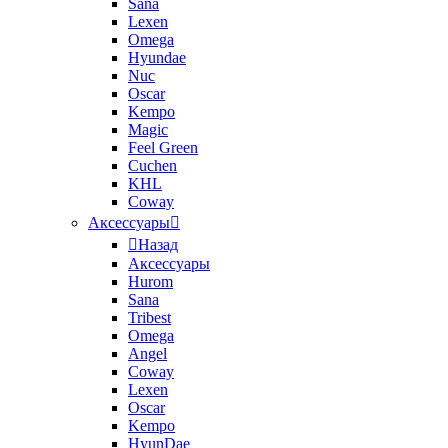
Sana
Lexen
Omega
Hyundae
Nuc
Oscar
Kempo
Magic
Feel Green
Cuchen
KHL
Coway
Аксессуары
Назад
Аксессуары
Hurom
Sana
Tribest
Omega
Angel
Coway
Lexen
Oscar
Kempo
HyunDae