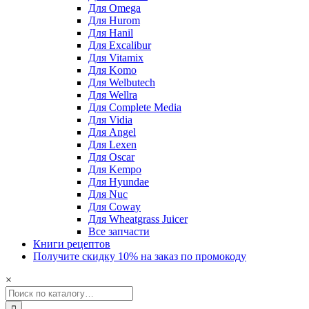
Для Omega
Для Hurom
Для Hanil
Для Excalibur
Для Vitamix
Для Komo
Для Welbutech
Для Wellra
Для Complete Media
Для Vidia
Для Angel
Для Lexen
Для Oscar
Для Kempo
Для Hyundae
Для Nuc
Для Coway
Для Wheatgrass Juicer
Все запчасти
Книги рецептов
Получите скидку 10% на заказ по промокоду
×