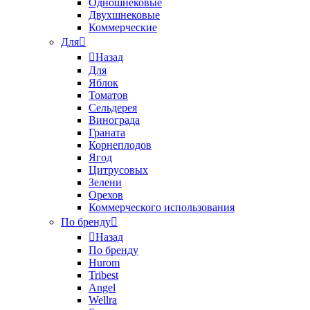
Одношнековые
Двухшнековые
Коммерческие
Для
Назад
Для
Яблок
Томатов
Cельдерея
Винограда
Граната
Корнеплодов
Ягод
Цитрусовых
Зелени
Орехов
Коммерческого использования
По бренду
Назад
По бренду
Hurom
Tribest
Angel
Wellra