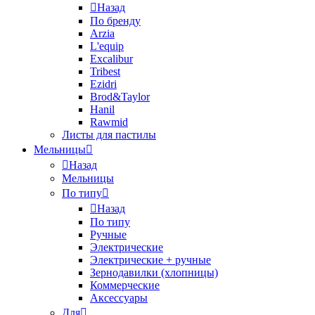
Назад
По бренду
Arzia
L'equip
Excalibur
Tribest
Ezidri
Brod&Taylor
Hanil
Rawmid
Листы для пастилы
Мельницы
Назад
Мельницы
По типу
Назад
По типу
Ручные
Электрические
Электрические + ручные
Зернодавилки (хлопницы)
Коммерческие
Аксессуары
Для