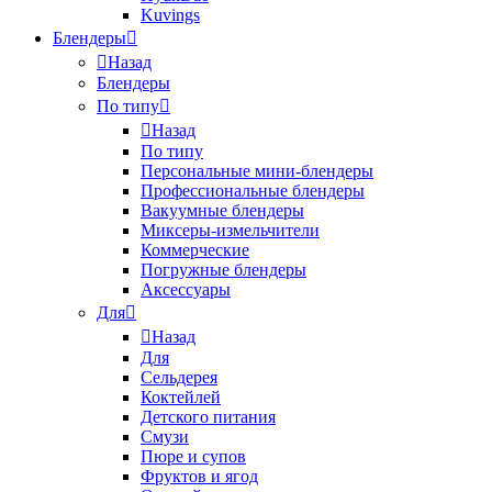
Kuvings
Блендеры
Назад
Блендеры
По типу
Назад
По типу
Персональные мини-блендеры
Профессиональные блендеры
Вакуумные блендеры
Миксеры-измельчители
Коммерческие
Погружные блендеры
Аксессуары
Для
Назад
Для
Сельдерея
Коктейлей
Детского питания
Смузи
Пюре и супов
Фруктов и ягод