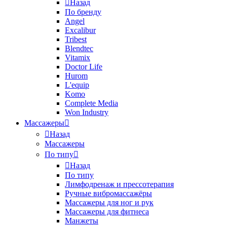
Назад
По бренду
Angel
Excalibur
Tribest
Blendtec
Vitamix
Doctor Life
Hurom
L'equip
Komo
Complete Media
Won Industry
Массажеры
Назад
Массажеры
По типу
Назад
По типу
Лимфодренаж и прессотерапия
Ручные вибромассажёры
Массажеры для ног и рук
Массажеры для фитнеса
Манжеты