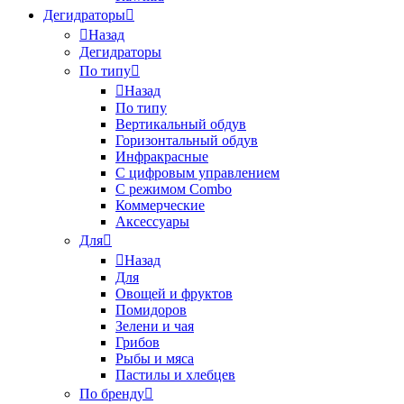
Дегидраторы
Назад
Дегидраторы
По типу
Назад
По типу
Вертикальный обдув
Горизонтальный обдув
Инфракрасные
С цифровым управлением
С режимом Combo
Коммерческие
Аксессуары
Для
Назад
Для
Овощей и фруктов
Помидоров
Зелени и чая
Грибов
Рыбы и мяса
Пастилы и хлебцев
По бренду