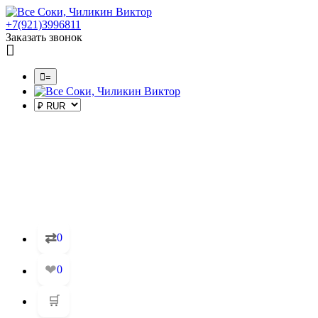
+7(921)3996811
Заказать звонок
=
⇄
0
❤
0
🛒