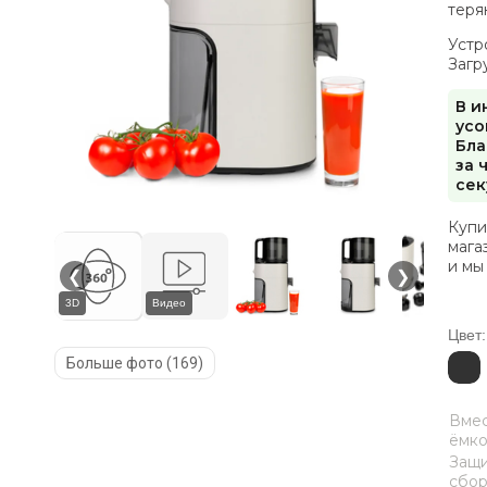
теря
Устр
Загр
В и
усо
Бла
за 
сек
Купи
мага
и мы
❮
❯
3D
Видео
Цвет:
Больше фото (169)
Вмес
ёмко
Защи
сбор