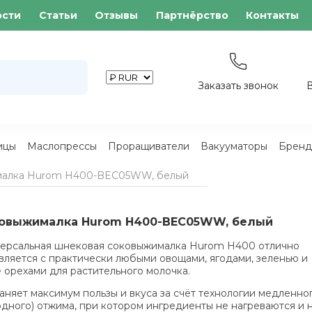
ости
Статьи
Отзывы
Партнёрство
Контакты
Заказать звонок
ицы
Маслопрессы
Проращиватели
Вакууматоры
Бренд
алка Hurom H400-BEC05WW, белый
овыжималка Hurom H400-BEC05WW, белый
ерсальная шнековая соковыжималка Hurom H400 отлично
вляется с практически любыми овощами, ягодами, зеленью и
 орехами для растительного молочка.
аняет максимум пользы и вкуса за счёт технологии медленно
одного) отжима, при котором ингредиенты не нагреваются и 