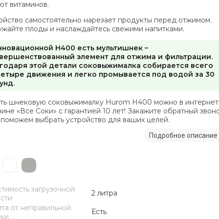
ют витаминов.
ойство самостоятельно нарезает продукты перед отжимом.
ужайте плоды и наслаждайтесь свежими напитками.
нновационной H400 есть мультишнек –
вершенствованный элемент для отжима и фильтрации.
годаря этой детали соковыжималка собирается всего
четыре движения и легко промывается под водой за 30
унд.
ть шнековую соковыжималку Hurom Н400 можно в интернет
зине «Все Соки» с гарантией 10 лет! Закажите обратный звон
 поможем выбрать устройство для ваших целей.
Подробное описание
тимость загрузочной
2 литра
сти
та от неправильной
Есть
ки