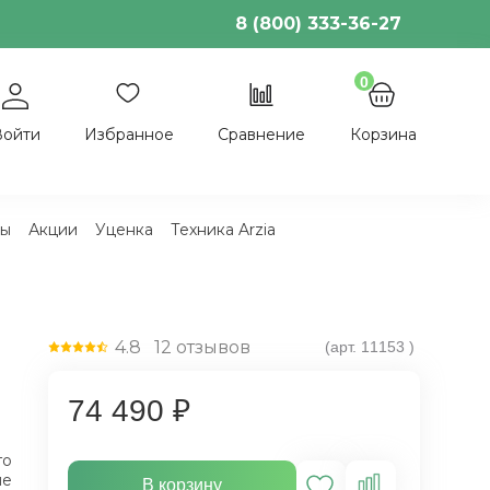
8 (800) 333-36-27
0
Войти
Избранное
Сравнение
Корзина
ы
Акции
Уценка
Техника Arzia
4.8
12
отзывов
(арт.
11153
)
74 490 ₽
го
не
В корзину