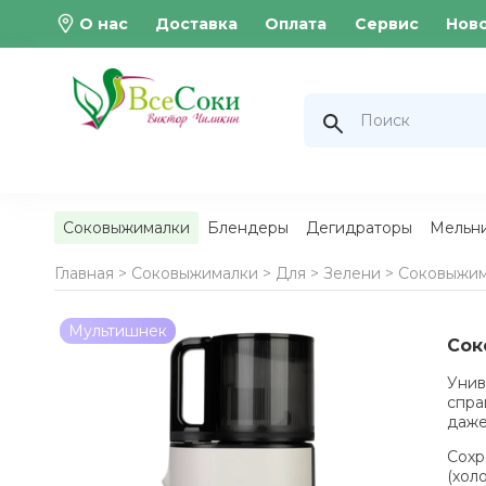
О нас
Доставка
Оплата
Сервис
Нов
Соковыжималки
Блендеры
Дегидраторы
Мельн
Главная >
Соковыжималки
>
Для
>
Зелени
>
Соковыжим
Мультишнек
Сок
Унив
спра
даже
Сохр
(хол