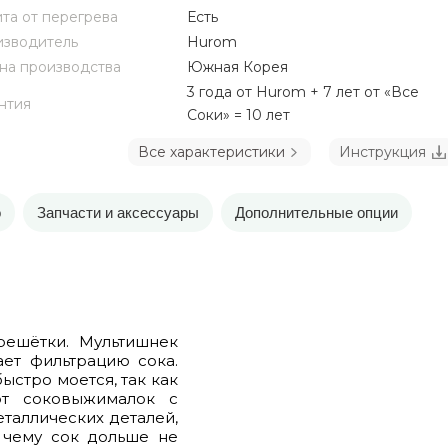
та от перегрева
Есть
зводитель
Hurom
на производства
Южная Корея
3 года от Hurom + 7 лет от «Все
нтия
Соки» = 10 лет
Все характеристики
Инструкция
о
Запчасти и аксессуары
Дополнительные опции
решётки. Мультишнек
ет фильтрацию сока.
ыстро моется, так как
от соковыжималок с
еталлических деталей,
 чему сок дольше не