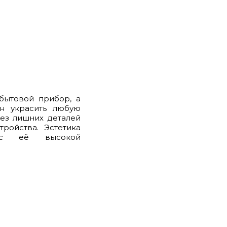
бытовой прибор, а
ен украсить любую
без лишних деталей
ройства. Эстетика
 с её высокой