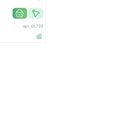
арт.
01733