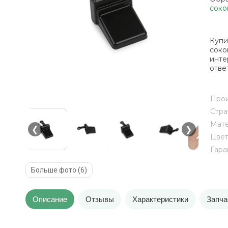
соко
Купи
соко
инте
отве
Прои
Стра
Мат
❮
❯
Цве
Гара
Больше фото (6)
Описание
Отзывы
Характеристики
Запча