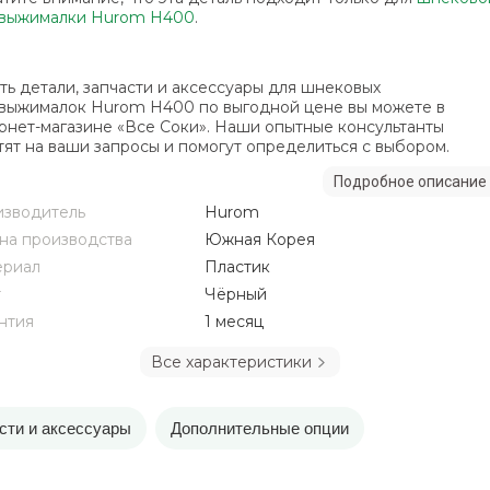
выжималки Hurom H400
.
ть детали, запчасти и аксессуары для шнековых
выжималок Hurom H400 по выгодной цене вы можете в
рнет-магазине «Все Соки». Наши опытные консультанты
тят на ваши запросы и помогут определиться с выбором.
Подробное описание
зводитель
Hurom
на производства
Южная Корея
ериал
Пластик
т
Чёрный
нтия
1 месяц
Все характеристики
сти и аксессуары
Дополнительные опции