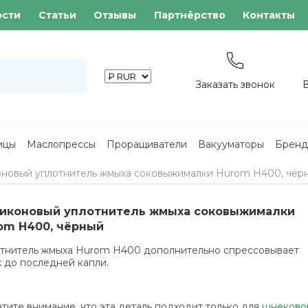
ости
Статьи
Отзывы
Партнёрство
Контакты
Заказать звонок
ицы
Маслопрессы
Проращиватели
Вакууматоры
Бренд
новый уплотнитель жмыха соковыжималки Hurom H400, чёр
иконовый уплотнитель жмыха соковыжималки
om H400, чёрный
тнитель жмыха Hurom H400 дополнительно спрессовывает
 до последней капли.
тите внимание, что эта деталь подходит только для
шнеково