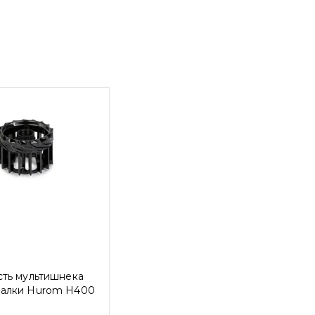
сть мультишнека
алки Hurom H400