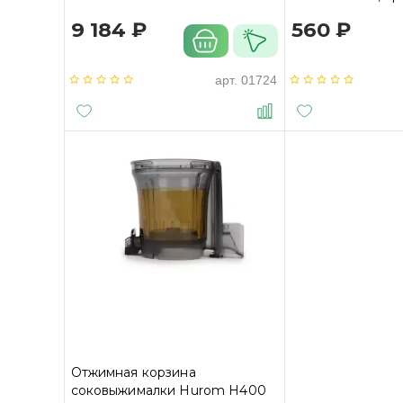
9 184 ₽
560 ₽
арт.
01724
Отжимная корзина
соковыжималки Hurom H400