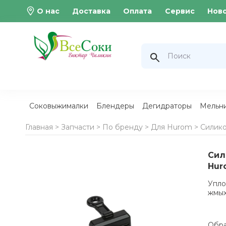
О нас
Доставка
Оплата
Сервис
Нов
Соковыжималки
Блендеры
Дегидраторы
Мельн
Главная >
Запчасти
>
По бренду
>
Для Hurom
>
Силико
Сил
Hur
Упло
жмых
Обра