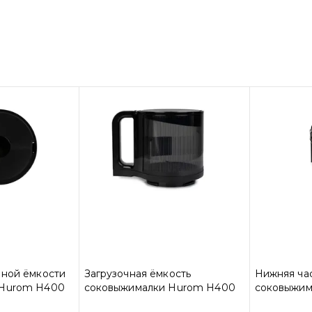
чной ёмкости
Загрузочная ёмкость
Нижняя ча
 Hurom H400
соковыжималки Hurom H400
соковыжим