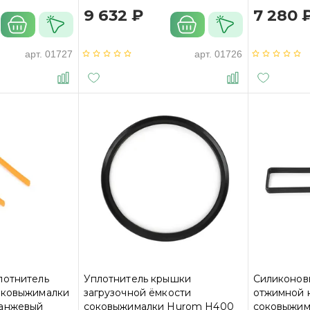
9 632 ₽
7 280 
арт.
01727
арт.
01726
лотнитель
Уплотнитель крышки
Силиконов
оковыжималки
загрузочной ёмкости
отжимной 
ранжевый
соковыжималки Hurom H400
соковыжим