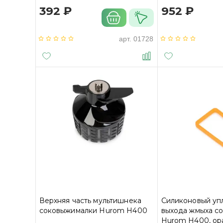
392 ₽
952 ₽
арт.
01728
Верхняя часть мультишнека
Силиконовый уп
соковыжималки Hurom H400
выхода жмыха с
Hurom H400, о