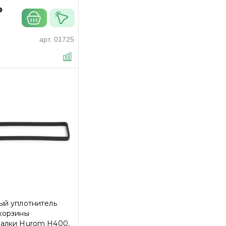
₽
арт.
01725
ый уплотнитель
корзины
алки Hurom H400,