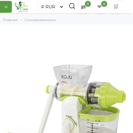
0
0
=
⇄
❤
🛒
Главная
Соковыжималки