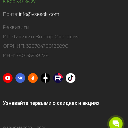
8 800 333-36-27
Почта:
info@vsesoki.com
Реквизиты
ИП Чиликин Виктор Олегович
ОГРНИП: 320784700182896
ИНН: 780156938226
Узнавайте первыми о скидках и акциях