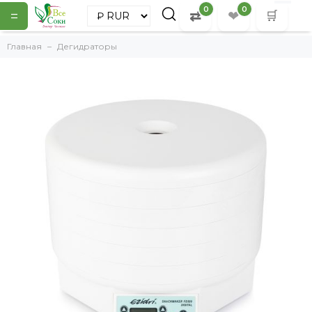
0
0
=
⇄
❤
🛒
Главная
Дегидраторы