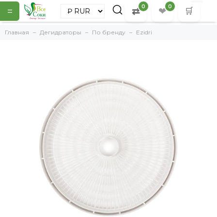
0
0
=
⇄
❤
🛒
Главная
Дегидраторы
По бренду
Ezidri