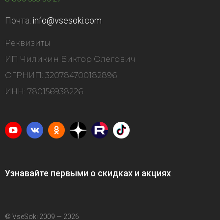
Почта:
info@vsesoki.com
Реквизиты
ИП Чиликин Виктор Олегович
ОГРНИП: 320784700182896
ИНН: 780156938226
Узнавайте первыми о скидках и акциях
© VseSoki 2009 — 2026