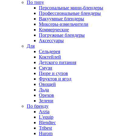
По типу
Персональные мини-блендеры
Профессиональные блендеры
Вакуумные блендеры
Миксеры-измельчители
Коммерческие
Погружные блендеры
Аксессуары
Для
Сельдерея
Коктейлей
Детского питания
Смузи
Пюре и супов
Фруктов и ягод
Овощей
Льда
Орехов
Зелени
По бренду
Arzia
L'equip
Blendtec
Tribest
Hurom