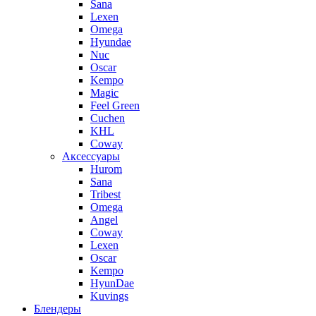
Sana
Lexen
Omega
Hyundae
Nuc
Oscar
Kempo
Magic
Feel Green
Cuchen
KHL
Coway
Аксессуары
Hurom
Sana
Tribest
Omega
Angel
Coway
Lexen
Oscar
Kempo
HyunDae
Kuvings
Блендеры