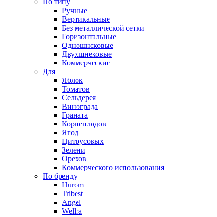
По типу
Ручные
Вертикальные
Без металлической сетки
Горизонтальные
Одношнековые
Двухшнековые
Коммерческие
Для
Яблок
Томатов
Cельдерея
Винограда
Граната
Корнеплодов
Ягод
Цитрусовых
Зелени
Орехов
Коммерческого использования
По бренду
Hurom
Tribest
Angel
Wellra