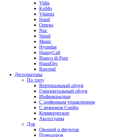
Vidia
KoMo
Vitamix
Hanil
Omega
Nuc
Shinil
Magic
Hyundae
HappyCall
Bianco di Puro
HausElec
Rawmid
Дегидраторы
По типу
Вертикальный обдув
Горизонтальный обдув
Инфракрасные
С цифровым управлением
С режимом Combo
Коммерческие
Аксессуары
Для
Овощей и фруктов
Помидоров