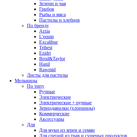
Зелени и чая
Грибов
Рыбы и мяса
Пастилы и хлебцев
По бренду
Arzia
L'equip
Excalibur
Tribest
Ezidri
Brod&Taylor
Hanil
Rawmid
Листы для пастилы
Мельницы
По типу
Ручные
Электрические
Электрические + ручные
Зернодавилки (хлопницы)
Коммерческие
Аксессуары
Для
Для муки из зерен и семян
Для специй из трав и сушеных продуктов