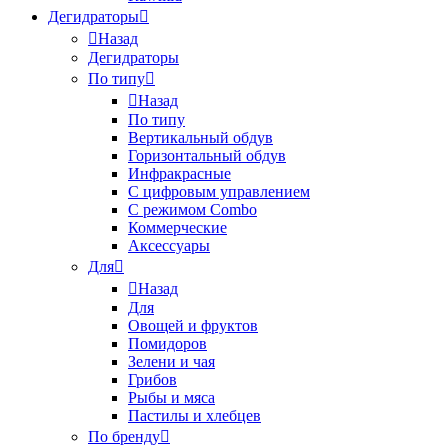
Дегидраторы
Назад
Дегидраторы
По типу
Назад
По типу
Вертикальный обдув
Горизонтальный обдув
Инфракрасные
С цифровым управлением
С режимом Combo
Коммерческие
Аксессуары
Для
Назад
Для
Овощей и фруктов
Помидоров
Зелени и чая
Грибов
Рыбы и мяса
Пастилы и хлебцев
По бренду