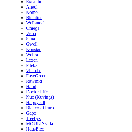
Excalibur
Angel
Komo
Blendtec
Welbutech
Omega
Vidia
Sana
Gwell
Konstar
Wellra
Lexen
Piteba
Vitamix
EasyGreen
Rawmid
Hanil
Doctor Life
Nuc (Kuvings)
Happycall
Bianco di Puro
Gapo
Treebys
MOULINvilla
HausElec