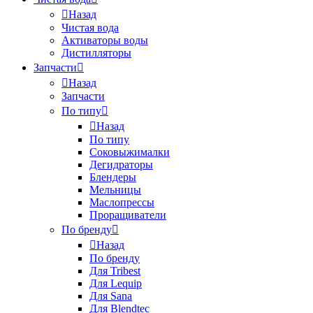
Назад
Чистая вода
Активаторы воды
Дистилляторы
Запчасти
Назад
Запчасти
По типу
Назад
По типу
Соковыжималки
Дегидраторы
Блендеры
Мельницы
Маслопрессы
Проращиватели
По бренду
Назад
По бренду
Для Tribest
Для Lequip
Для Sana
Для Blendtec