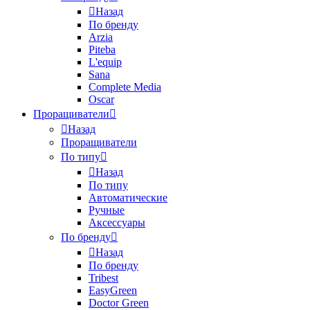
Назад
По бренду
Arzia
Piteba
L'equip
Sana
Complete Media
Oscar
Проращиватели
Назад
Проращиватели
По типу
Назад
По типу
Автоматические
Ручные
Аксессуары
По бренду
Назад
По бренду
Tribest
EasyGreen
Doctor Green