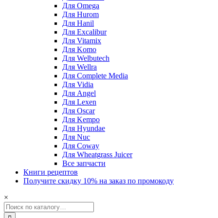
Для Omega
Для Hurom
Для Hanil
Для Excalibur
Для Vitamix
Для Komo
Для Welbutech
Для Wellra
Для Complete Media
Для Vidia
Для Angel
Для Lexen
Для Oscar
Для Kempo
Для Hyundae
Для Nuc
Для Coway
Для Wheatgrass Juicer
Все запчасти
Книги рецептов
Получите скидку 10% на заказ по промокоду
×