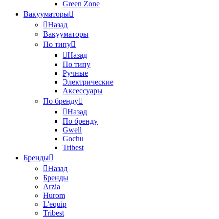
Green Zone
Вакууматоры
Назад
Вакууматоры
По типу
Назад
По типу
Ручные
Электрические
Аксессуары
По бренду
Назад
По бренду
Gwell
Gochu
Tribest
Бренды
Назад
Бренды
Arzia
Hurom
L'equip
Tribest