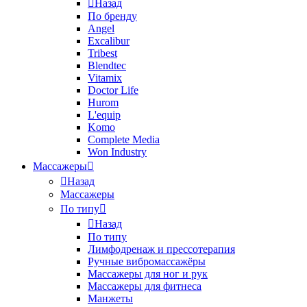
Назад
По бренду
Angel
Excalibur
Tribest
Blendtec
Vitamix
Doctor Life
Hurom
L'equip
Komo
Complete Media
Won Industry
Массажеры
Назад
Массажеры
По типу
Назад
По типу
Лимфодренаж и прессотерапия
Ручные вибромассажёры
Массажеры для ног и рук
Массажеры для фитнеса
Манжеты