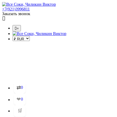
+7(921)3996811
Заказать звонок
=
⇄
0
❤
0
🛒