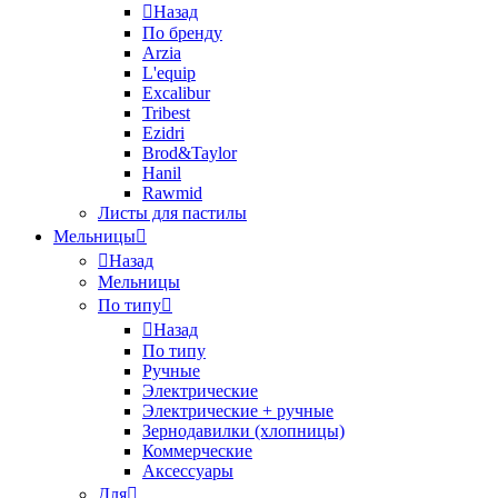
Назад
По бренду
Arzia
L'equip
Excalibur
Tribest
Ezidri
Brod&Taylor
Hanil
Rawmid
Листы для пастилы
Мельницы
Назад
Мельницы
По типу
Назад
По типу
Ручные
Электрические
Электрические + ручные
Зернодавилки (хлопницы)
Коммерческие
Аксессуары
Для