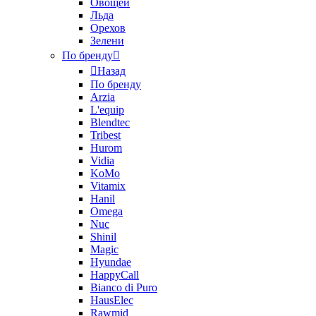
Овощей
Льда
Орехов
Зелени
По бренду
Назад
По бренду
Arzia
L'equip
Blendtec
Tribest
Hurom
Vidia
KoMo
Vitamix
Hanil
Omega
Nuc
Shinil
Magic
Hyundae
HappyCall
Bianco di Puro
HausElec
Rawmid