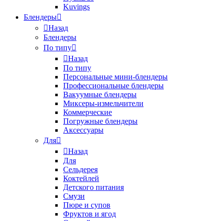
Kuvings
Блендеры
Назад
Блендеры
По типу
Назад
По типу
Персональные мини-блендеры
Профессиональные блендеры
Вакуумные блендеры
Миксеры-измельчители
Коммерческие
Погружные блендеры
Аксессуары
Для
Назад
Для
Сельдерея
Коктейлей
Детского питания
Смузи
Пюре и супов
Фруктов и ягод