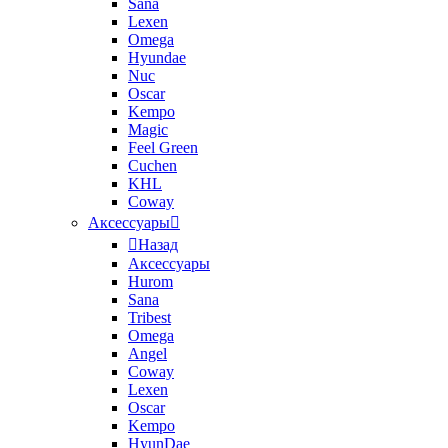
Sana
Lexen
Omega
Hyundae
Nuc
Oscar
Kempo
Magic
Feel Green
Cuchen
KHL
Coway
Аксессуары
Назад
Аксессуары
Hurom
Sana
Tribest
Omega
Angel
Coway
Lexen
Oscar
Kempo
HyunDae