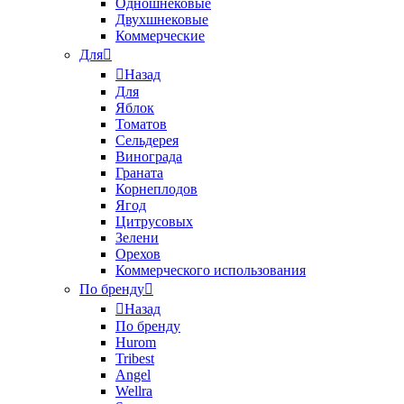
Одношнековые
Двухшнековые
Коммерческие
Для
Назад
Для
Яблок
Томатов
Cельдерея
Винограда
Граната
Корнеплодов
Ягод
Цитрусовых
Зелени
Орехов
Коммерческого использования
По бренду
Назад
По бренду
Hurom
Tribest
Angel
Wellra