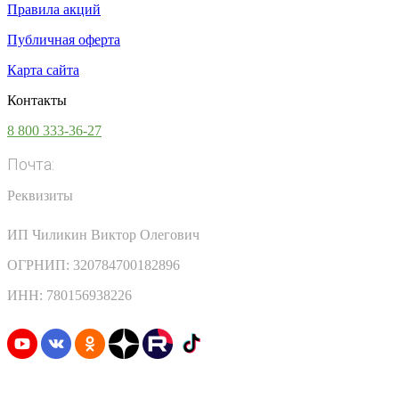
Правила акций
Публичная оферта
Карта сайта
Контакты
8 800 333-36-27
Почта:
info@vsesoki.com
Реквизиты
ИП Чиликин Виктор Олегович
ОГРНИП: 320784700182896
ИНН: 780156938226
Узнавайте первыми о скидках и акциях