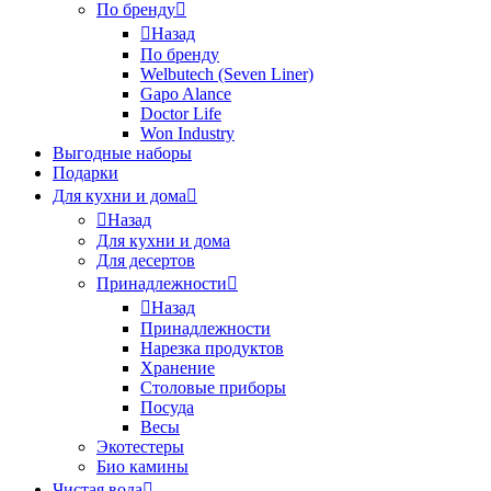
По бренду
Назад
По бренду
Welbutech (Seven Liner)
Gapo Alance
Doctor Life
Won Industry
Выгодные наборы
Подарки
Для кухни и дома
Назад
Для кухни и дома
Для десертов
Принадлежности
Назад
Принадлежности
Нарезка продуктов
Хранение
Столовые приборы
Посуда
Весы
Экотестеры
Био камины
Чистая вода