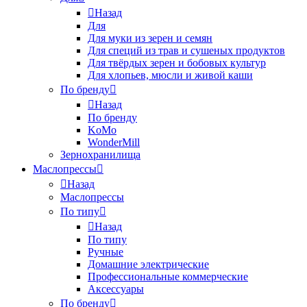
Назад
Для
Для муки из зерен и семян
Для специй из трав и сушеных продуктов
Для твёрдых зерен и бобовых культур
Для хлопьев, мюсли и живой каши
По бренду
Назад
По бренду
KoMo
WonderMill
Зернохранилища
Маслопрессы
Назад
Маслопрессы
По типу
Назад
По типу
Ручные
Домашние электрические
Профессиональные коммерческие
Аксессуары
По бренду