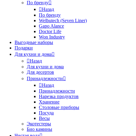
По бренду
Назад
По бренду
Welbutech (Seven Liner)
Gapo Alance
Doctor Life
Won Industry
Выгодные наборы
Подарки
Для кухни и дома
Назад
Для кухни и дома
Для десертов
Принадлежности
Назад
Принадлежности
Нарезка продуктов
Хранение
Столовые приборы
Посуда
Весы
Экотестеры
Био камины
Чистая вода