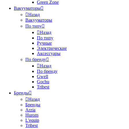
Green Zone
Вакууматоры
Назад
Вакууматоры
По типу
Назад
По типу
Ручные
Электрические
Аксессуары
По бренду
Назад
По бренду
Gwell
Gochu
Tribest
Бренды
Назад
Бренды
Arzia
Hurom
L'equip
Tribest