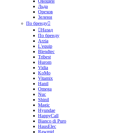
Овощей
Льда
Орехов
Зелени
По бренду
Назад
По бренду
Arzia
L'equip
Blendtec
Tribest
Hurom
Vidia
KoMo
Vitamix
Hanil
Omega
Nuc
Shinil
Magic
Hyundae
HappyCall
Bianco di Puro
HausElec
Rawmid