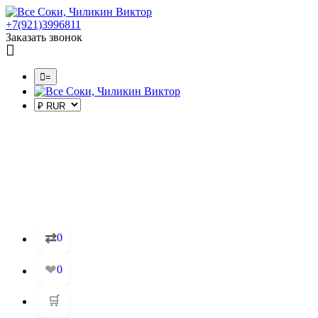
+7(921)3996811
Заказать звонок
=
⇄
0
❤
0
🛒