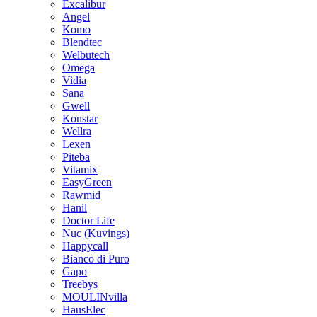
Excalibur
Angel
Komo
Blendtec
Welbutech
Omega
Vidia
Sana
Gwell
Konstar
Wellra
Lexen
Piteba
Vitamix
EasyGreen
Rawmid
Hanil
Doctor Life
Nuc (Kuvings)
Happycall
Bianco di Puro
Gapo
Treebys
MOULINvilla
HausElec