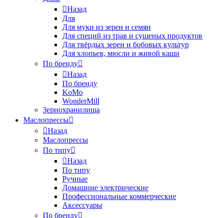
Назад
Для
Для муки из зерен и семян
Для специй из трав и сушеных продуктов
Для твёрдых зерен и бобовых культур
Для хлопьев, мюсли и живой каши
По бренду
Назад
По бренду
KoMo
WonderMill
Зернохранилища
Маслопрессы
Назад
Маслопрессы
По типу
Назад
По типу
Ручные
Домашние электрические
Профессиональные коммерческие
Аксессуары
По бренду