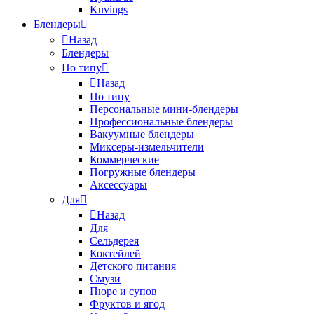
Kuvings
Блендеры
Назад
Блендеры
По типу
Назад
По типу
Персональные мини-блендеры
Профессиональные блендеры
Вакуумные блендеры
Миксеры-измельчители
Коммерческие
Погружные блендеры
Аксессуары
Для
Назад
Для
Сельдерея
Коктейлей
Детского питания
Смузи
Пюре и супов
Фруктов и ягод