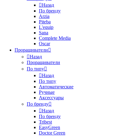
Назад
По бренду
Arzia
Piteba
L'equip
Sana
Complete Media
Oscar
Проращиватели
Назад
Проращиватели
По типу
Назад
По типу
Автоматические
Ручные
Аксессуары
По бренду
Назад
По бренду
Tribest
EasyGreen
Doctor Green