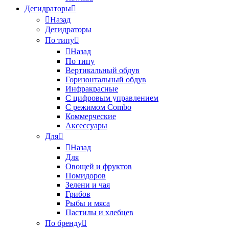
Дегидраторы
Назад
Дегидраторы
По типу
Назад
По типу
Вертикальный обдув
Горизонтальный обдув
Инфракрасные
С цифровым управлением
С режимом Combo
Коммерческие
Аксессуары
Для
Назад
Для
Овощей и фруктов
Помидоров
Зелени и чая
Грибов
Рыбы и мяса
Пастилы и хлебцев
По бренду