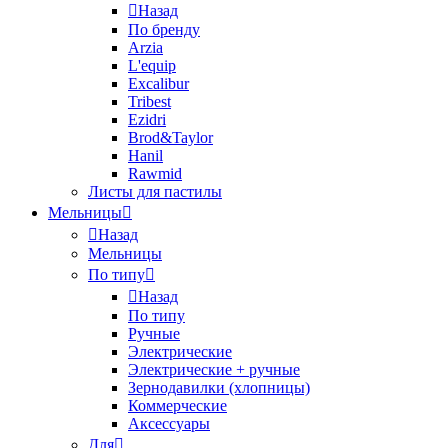
Назад
По бренду
Arzia
L'equip
Excalibur
Tribest
Ezidri
Brod&Taylor
Hanil
Rawmid
Листы для пастилы
Мельницы
Назад
Мельницы
По типу
Назад
По типу
Ручные
Электрические
Электрические + ручные
Зернодавилки (хлопницы)
Коммерческие
Аксессуары
Для