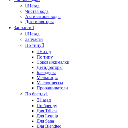
Назад
Чистая вода
Активаторы воды
Дистилляторы
Запчасти
Назад
Запчасти
По типу
Назад
По типу
Соковыжималки
Дегидраторы
Блендеры
Мельницы
Маслопрессы
Проращиватели
По бренду
Назад
По бренду
Для Tribest
Для Lequip
Для Sana
Для Blendtec