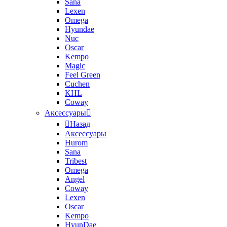
Sana
Lexen
Omega
Hyundae
Nuc
Oscar
Kempo
Magic
Feel Green
Cuchen
KHL
Coway
Аксессуары
Назад
Аксессуары
Hurom
Sana
Tribest
Omega
Angel
Coway
Lexen
Oscar
Kempo
HyunDae