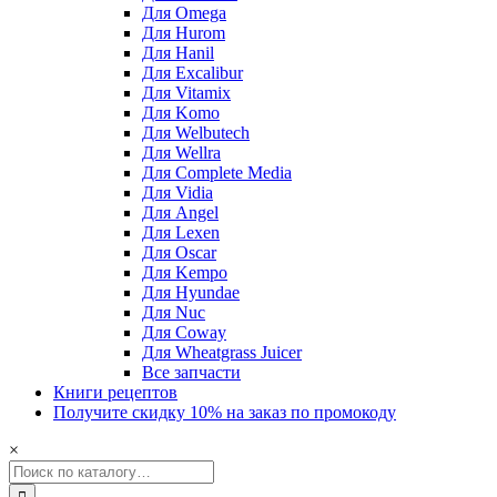
Для Omega
Для Hurom
Для Hanil
Для Excalibur
Для Vitamix
Для Komo
Для Welbutech
Для Wellra
Для Complete Media
Для Vidia
Для Angel
Для Lexen
Для Oscar
Для Kempo
Для Hyundae
Для Nuc
Для Coway
Для Wheatgrass Juicer
Все запчасти
Книги рецептов
Получите скидку 10% на заказ по промокоду
×