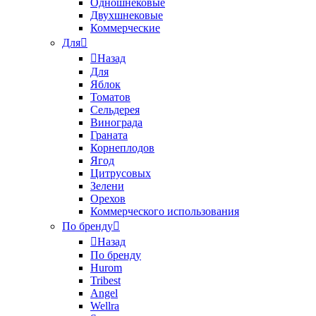
Одношнековые
Двухшнековые
Коммерческие
Для
Назад
Для
Яблок
Томатов
Cельдерея
Винограда
Граната
Корнеплодов
Ягод
Цитрусовых
Зелени
Орехов
Коммерческого использования
По бренду
Назад
По бренду
Hurom
Tribest
Angel
Wellra