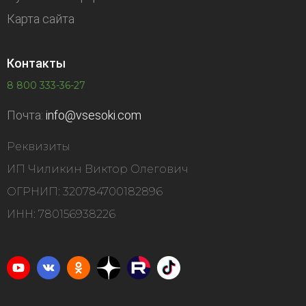
Карта сайта
Контакты
8 800 333-36-27
Почта:
info@vsesoki.com
Реквизиты
ИП Чиликин Виктор Олегович
ОГРНИП: 320784700182896
ИНН: 780156938226