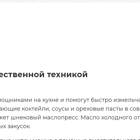
чественной техникой
щниками на кухне и помогут быстро измельчат
ающие коктейли, соусы и ореховые пасты в со
жет шнековый маслопресс. Масло холодного о
х закусок.