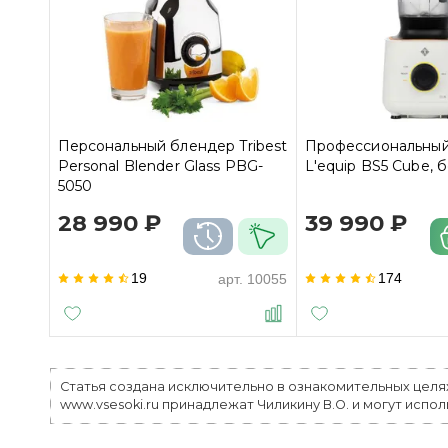
Персональный блендер Tribest
Профессиональны
Personal Blender Glass PBG-
L'equip BS5 Cube, 
5050
28 990 ₽
39 990 ₽
19
174
арт.
10055
Статья создана исключительно в ознакомительных целя
www.vsesoki.ru принадлежат Чиликину В.О. и могут испо