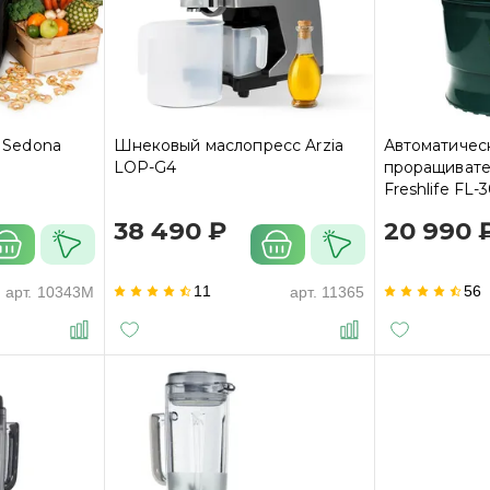
t Sedona
Шнековый маслопресс Arzia
Автоматичес
LOP-G4
проращивател
Freshlife FL-
38 490 ₽
20 990 
11
56
арт.
10343M
арт.
11365