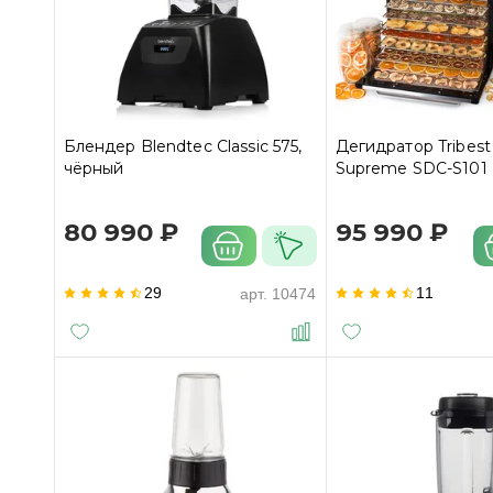
Блендер Blendtec Classic 575,
Дегидратор Tribes
чёрный
Supreme SDC-S101
80 990 ₽
95 990 ₽
29
11
арт.
10474