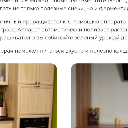
товые чипсы можно с помощью вместительного 
ать не только полезные снеки, но и ферментир
огичный проращиватель. С помощью аппарата 
грасс. Аппарат автоматически поливает раст
оращивателю вы собирайте зелёный урожай да
торая поможет питаться вкусно и полезно кажд