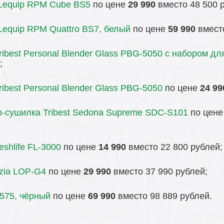
Lequip RPM Cube BS5
по цене
29 990
вместо 48 500 
equip RPM Quattro BS7, белый
по цене
59 990
вместо
ibest Personal Blender Glass PBG-5050 с набором дл
;
best Personal Blender Glass PBG-5050
по цене
24 99
-сушилка Tribest Sedona Supreme SDC-S101
по цен
shlife FL-3000
по цене
14 990
вместо 22 800 рублей;
zia LOP-G4
по цене
29 990
вместо 37 990 рублей;
 575, чёрный
по цене
69 990
вместо 98 889 рублей.