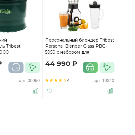
кий
Персональный блендер Tribest
ь Tribest
Personal Blender Glass PBG-
3000
5050 с набором для
вакуумации
₽
44 990 ₽
4
арт.
00050
арт.
10340