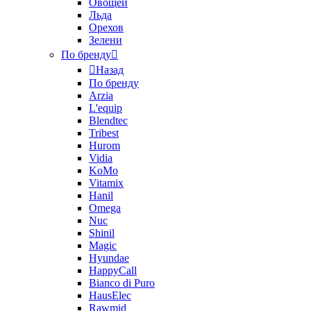
Овощей
Льда
Орехов
Зелени
По бренду
Назад
По бренду
Arzia
L'equip
Blendtec
Tribest
Hurom
Vidia
KoMo
Vitamix
Hanil
Omega
Nuc
Shinil
Magic
Hyundae
HappyCall
Bianco di Puro
HausElec
Rawmid