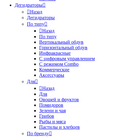
Дегидраторы
Назад
Дегидраторы
По типу
Назад
По типу
Вертикальный обдув
Горизонтальный обдув
Инфракрасные
С цифровым управлением
С режимом Combo
Коммерческие
Аксессуары
Для
Назад
Для
Овощей и фруктов
Помидоров
Зелени и чая
Грибов
Рыбы и мяса
Пастилы и хлебцев
По бренду