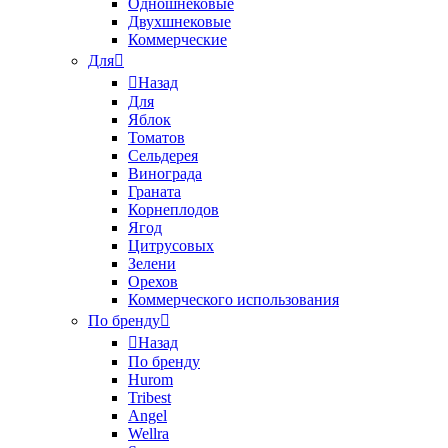
Одношнековые
Двухшнековые
Коммерческие
Для
Назад
Для
Яблок
Томатов
Cельдерея
Винограда
Граната
Корнеплодов
Ягод
Цитрусовых
Зелени
Орехов
Коммерческого использования
По бренду
Назад
По бренду
Hurom
Tribest
Angel
Wellra