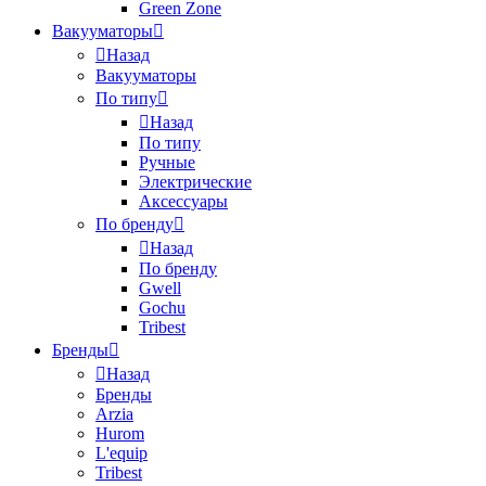
Green Zone
Вакууматоры
Назад
Вакууматоры
По типу
Назад
По типу
Ручные
Электрические
Аксессуары
По бренду
Назад
По бренду
Gwell
Gochu
Tribest
Бренды
Назад
Бренды
Arzia
Hurom
L'equip
Tribest