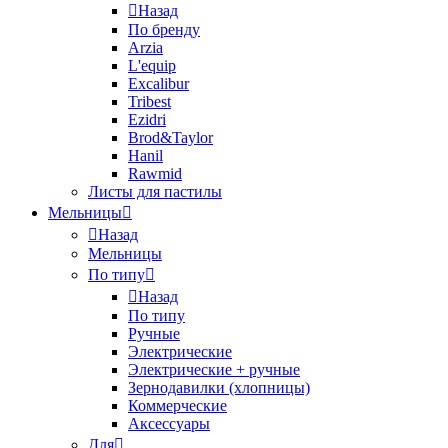
Назад
По бренду
Arzia
L'equip
Excalibur
Tribest
Ezidri
Brod&Taylor
Hanil
Rawmid
Листы для пастилы
Мельницы
Назад
Мельницы
По типу
Назад
По типу
Ручные
Электрические
Электрические + ручные
Зернодавилки (хлопницы)
Коммерческие
Аксессуары
Для