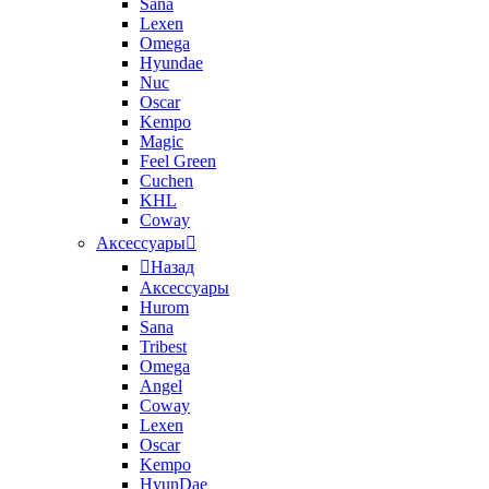
Sana
Lexen
Omega
Hyundae
Nuc
Oscar
Kempo
Magic
Feel Green
Cuchen
KHL
Coway
Аксессуары
Назад
Аксессуары
Hurom
Sana
Tribest
Omega
Angel
Coway
Lexen
Oscar
Kempo
HyunDae