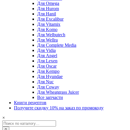
Для Omega
Для Hurom
Для Hanil
Для Excalibur
Для Vitamix
Для Komo
Для Welbutech
Для Wellra
Для Complete Media
Для Vidia
Для Angel
Для Lexen
Для Oscar
Для Kempo
Для Hyundae
Для Nuc
Для Coway
Для Wheatgrass Juicer
Все запчасти
Книги рецептов
Получите скидку 10% на заказ по промокоду
×