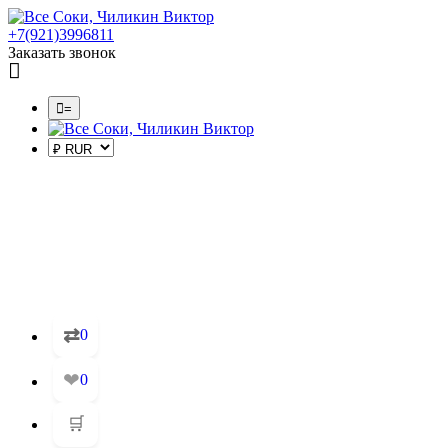
+7(921)3996811
Заказать звонок
=
⇄
0
❤
0
🛒