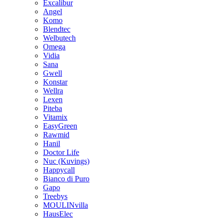
Excalibur
Angel
Komo
Blendtec
Welbutech
Omega
Vidia
Sana
Gwell
Konstar
Wellra
Lexen
Piteba
Vitamix
EasyGreen
Rawmid
Hanil
Doctor Life
Nuc (Kuvings)
Happycall
Bianco di Puro
Gapo
Treebys
MOULINvilla
HausElec