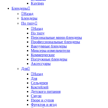
Kuvings
Блендеры
Назад
Блендеры
По типу
Назад
По типу
Персональные мини-блендеры
Профессиональные блендеры
Вакуумные блендеры
Миксеры-измельчители
Коммерческие
Погружные блендеры
Аксессуары
Для
Назад
Для
Сельдерея
Коктейлей
Детского питания
Смузи
Пюре и супов
Фруктов и ягод