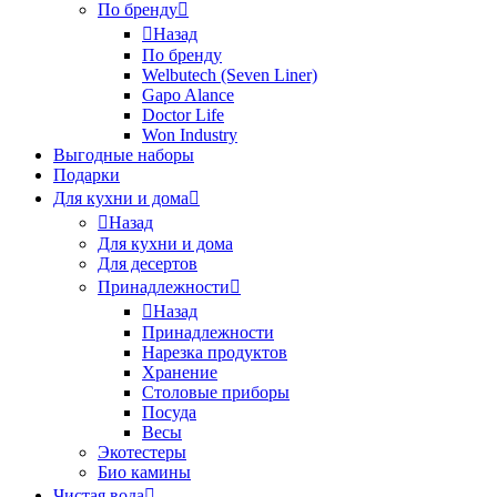
По бренду
Назад
По бренду
Welbutech (Seven Liner)
Gapo Alance
Doctor Life
Won Industry
Выгодные наборы
Подарки
Для кухни и дома
Назад
Для кухни и дома
Для десертов
Принадлежности
Назад
Принадлежности
Нарезка продуктов
Хранение
Столовые приборы
Посуда
Весы
Экотестеры
Био камины
Чистая вода