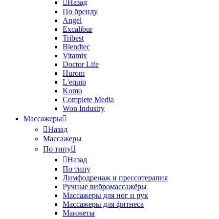
Назад
По бренду
Angel
Excalibur
Tribest
Blendtec
Vitamix
Doctor Life
Hurom
L'equip
Komo
Complete Media
Won Industry
Массажеры
Назад
Массажеры
По типу
Назад
По типу
Лимфодренаж и прессотерапия
Ручные вибромассажёры
Массажеры для ног и рук
Массажеры для фитнеса
Манжеты