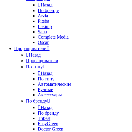
Назад
По бренду
Arzia
Piteba
L'equip
Sana
Complete Media
Oscar
Проращиватели
Назад
Проращиватели
По типу
Назад
По типу
Автоматические
Ручные
Аксессуары
По бренду
Назад
По бренду
Tribest
EasyGreen
Doctor Green