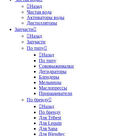
Назад
Чистая вода
Активаторы воды
Дистилляторы
Запчасти
Назад
Запчасти
По типу
Назад
По типу
Соковыжималки
Дегидраторы
Блендеры
Мельницы
Маслопрессы
Проращиватели
По бренду
Назад
По бренду
Для Tribest
Для Lequip
Для Sana
Для Blendtec