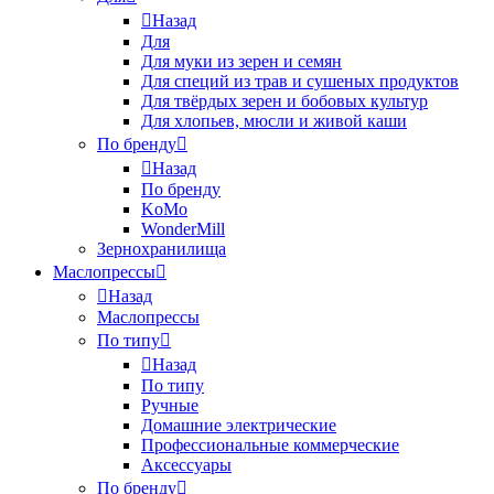
Назад
Для
Для муки из зерен и семян
Для специй из трав и сушеных продуктов
Для твёрдых зерен и бобовых культур
Для хлопьев, мюсли и живой каши
По бренду
Назад
По бренду
KoMo
WonderMill
Зернохранилища
Маслопрессы
Назад
Маслопрессы
По типу
Назад
По типу
Ручные
Домашние электрические
Профессиональные коммерческие
Аксессуары
По бренду