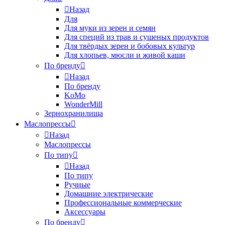
Назад
Для
Для муки из зерен и семян
Для специй из трав и сушеных продуктов
Для твёрдых зерен и бобовых культур
Для хлопьев, мюсли и живой каши
По бренду
Назад
По бренду
KoMo
WonderMill
Зернохранилища
Маслопрессы
Назад
Маслопрессы
По типу
Назад
По типу
Ручные
Домашние электрические
Профессиональные коммерческие
Аксессуары
По бренду