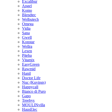
Excalibur
Angel
Komo
Blendtec
Welbutech
Omega
Vidia
Sana
Gwell
Konstar
Wellra
Lexen
Piteba
Vitamix
EasyGreen
Rawmid
Hanil
Doctor Life
Nuc (Kuvings)
Happycall
Bianco di Puro
Gapo
Treebys
MOULINvilla
HausElec