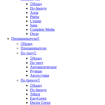
Назад
По бренду
Arzia
Piteba
L'equip
Sana
Complete Media
Oscar
Проращиватели
Назад
Проращиватели
По типу
Назад
По типу
Автоматические
Ручные
Аксессуары
По бренду
Назад
По бренду
Tribest
EasyGreen
Doctor Green