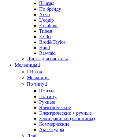
Назад
По бренду
Arzia
L'equip
Excalibur
Tribest
Ezidri
Brod&Taylor
Hanil
Rawmid
Листы для пастилы
Мельницы
Назад
Мельницы
По типу
Назад
По типу
Ручные
Электрические
Электрические + ручные
Зернодавилки (хлопницы)
Коммерческие
Аксессуары
Для