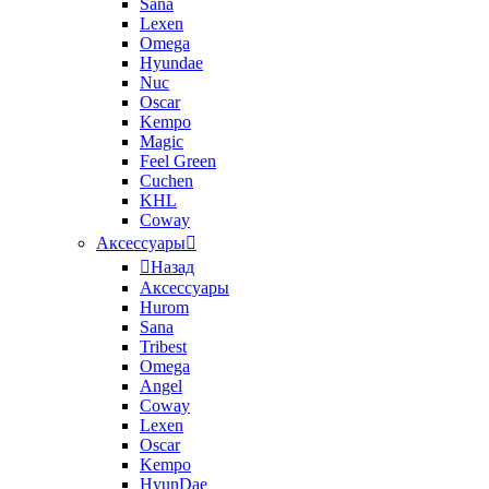
Sana
Lexen
Omega
Hyundae
Nuc
Oscar
Kempo
Magic
Feel Green
Cuchen
KHL
Coway
Аксессуары
Назад
Аксессуары
Hurom
Sana
Tribest
Omega
Angel
Coway
Lexen
Oscar
Kempo
HyunDae