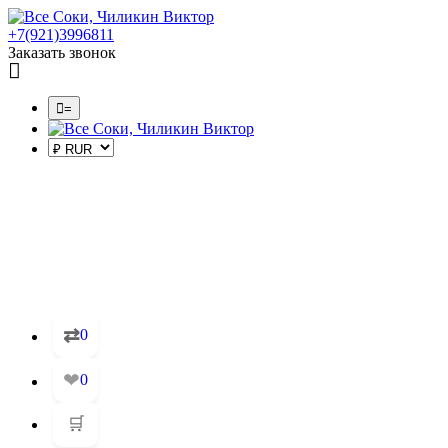
+7(921)3996811
Заказать звонок
=
⇄
0
❤
0
🛒