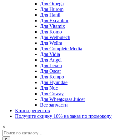
Для Omega
Для Hurom
Для Hanil
Для Excalibur
Для Vitamix
Для Komo
Для Welbutech
Для Wellra
Для Complete Media
Для Vidia
Для Angel
Для Lexen
Для Oscar
Для Kempo
Для Hyundae
Для Nuc
Для Coway
Для Wheatgrass Juicer
Все запчасти
Книги рецептов
Получите скидку 10% на заказ по промокоду
×