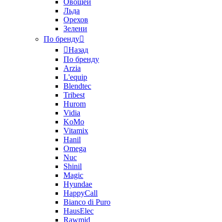
Овощей
Льда
Орехов
Зелени
По бренду
Назад
По бренду
Arzia
L'equip
Blendtec
Tribest
Hurom
Vidia
KoMo
Vitamix
Hanil
Omega
Nuc
Shinil
Magic
Hyundae
HappyCall
Bianco di Puro
HausElec
Rawmid