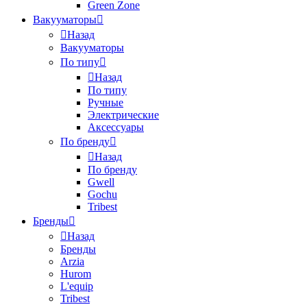
Green Zone
Вакууматоры
Назад
Вакууматоры
По типу
Назад
По типу
Ручные
Электрические
Аксессуары
По бренду
Назад
По бренду
Gwell
Gochu
Tribest
Бренды
Назад
Бренды
Arzia
Hurom
L'equip
Tribest