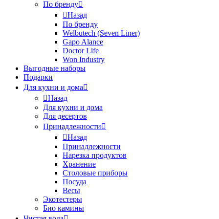
По бренду
Назад
По бренду
Welbutech (Seven Liner)
Gapo Alance
Doctor Life
Won Industry
Выгодные наборы
Подарки
Для кухни и дома
Назад
Для кухни и дома
Для десертов
Принадлежности
Назад
Принадлежности
Нарезка продуктов
Хранение
Столовые приборы
Посуда
Весы
Экотестеры
Био камины
Чистая вода