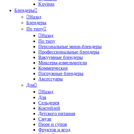
Kuvings
Блендеры
Назад
Блендеры
По типу
Назад
По типу
Персональные мини-блендеры
Профессиональные блендеры
Вакуумные блендеры
Миксеры-измельчители
Коммерческие
Погружные блендеры
Аксессуары
Для
Назад
Для
Сельдерея
Коктейлей
Детского питания
Смузи
Пюре и супов
Фруктов и ягод