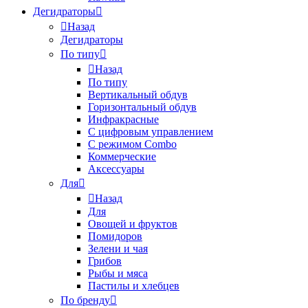
Дегидраторы
Назад
Дегидраторы
По типу
Назад
По типу
Вертикальный обдув
Горизонтальный обдув
Инфракрасные
С цифровым управлением
С режимом Combo
Коммерческие
Аксессуары
Для
Назад
Для
Овощей и фруктов
Помидоров
Зелени и чая
Грибов
Рыбы и мяса
Пастилы и хлебцев
По бренду