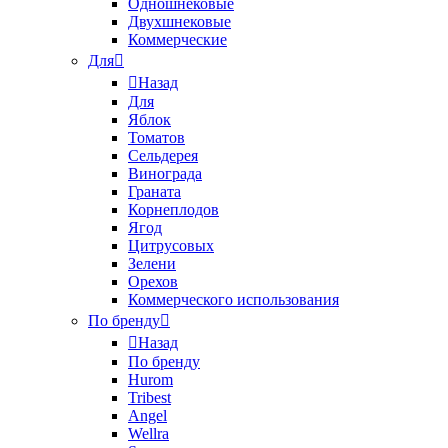
Одношнековые
Двухшнековые
Коммерческие
Для
Назад
Для
Яблок
Томатов
Cельдерея
Винограда
Граната
Корнеплодов
Ягод
Цитрусовых
Зелени
Орехов
Коммерческого использования
По бренду
Назад
По бренду
Hurom
Tribest
Angel
Wellra