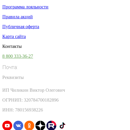
Программа лояльности
Правила акций
Публичная оферта
Карта сайта
Контакты
8 800 333-36-27
Почта:
info@vsesoki.com
Реквизиты
ИП Чиликин Виктор Олегович
ОГРНИП: 320784700182896
ИНН: 780156938226