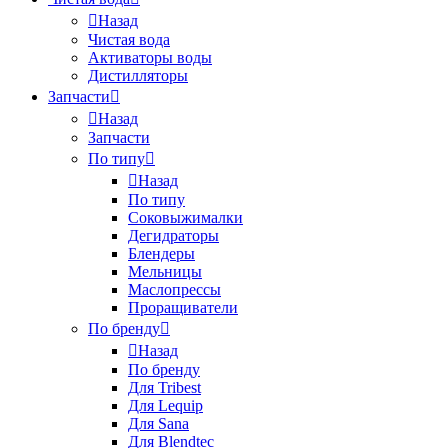
Назад
Чистая вода
Активаторы воды
Дистилляторы
Запчасти
Назад
Запчасти
По типу
Назад
По типу
Соковыжималки
Дегидраторы
Блендеры
Мельницы
Маслопрессы
Проращиватели
По бренду
Назад
По бренду
Для Tribest
Для Lequip
Для Sana
Для Blendtec