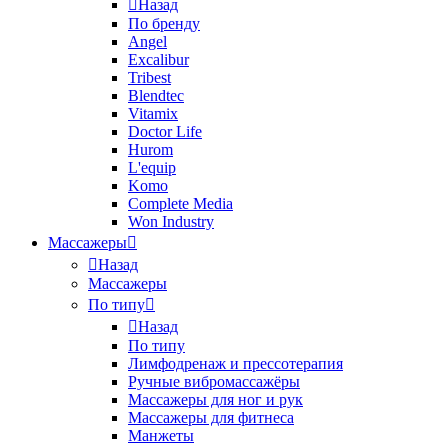
Назад
По бренду
Angel
Excalibur
Tribest
Blendtec
Vitamix
Doctor Life
Hurom
L'equip
Komo
Complete Media
Won Industry
Массажеры
Назад
Массажеры
По типу
Назад
По типу
Лимфодренаж и прессотерапия
Ручные вибромассажёры
Массажеры для ног и рук
Массажеры для фитнеса
Манжеты