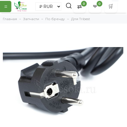
0
0
=
⇄
❤
🛒
Главная
Запчасти
По бренду
Для Tribest