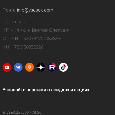
Почта:
info@vsesoki.com
Реквизиты
ИП Чиликин Виктор Олегович
ОГРНИП: 320784700182896
ИНН: 780156938226
Узнавайте первыми о скидках и акциях
© VseSoki 2009 — 2026