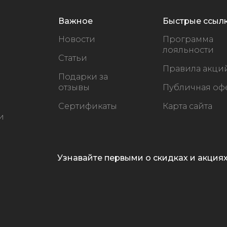
Важное
Быстрые ссыл
Новости
Программа
лояльности
Статьи
Правила акци
Подарки за
отзывы
Публичная оф
Сертификаты
Карта сайта
и
Узнавайте первыми о скидках и акция