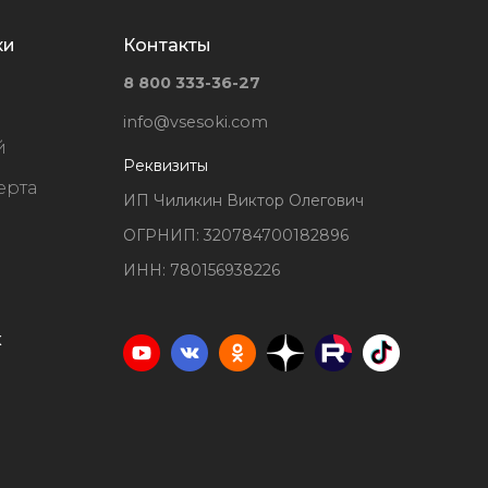
ки
Контакты
8 800 333-36-27
info@vsesoki.com
й
Реквизиты
ерта
ИП Чиликин Виктор Олегович
ОГРНИП: 320784700182896
ИНН: 780156938226
х