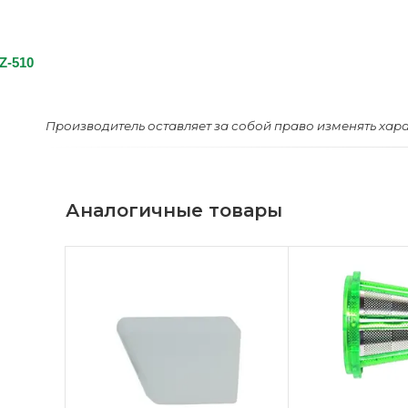
 Z-510
Производитель оставляет за собой право изменять хар
Аналогичные товары