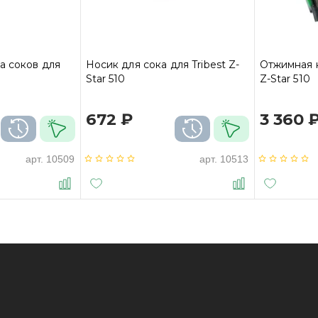
а соков для
Носик для сока для Tribest Z-
Отжимная к
Star 510
Z-Star 510
672 ₽
3 360 
арт.
10509
арт.
10513