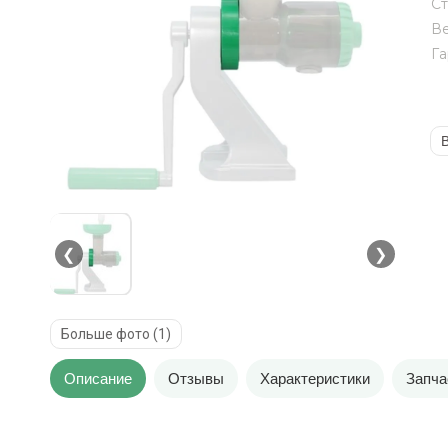
Ст
В
Га
В
❮
❯
Больше фото (1)
Описание
Отзывы
Характеристики
Запча