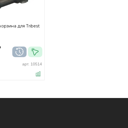
орзина для Tribest
₽
арт.
10514