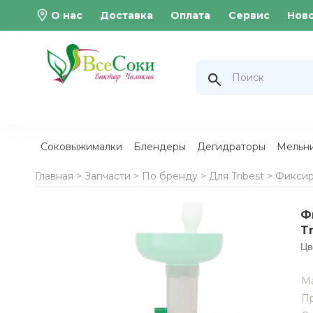
О нас
Доставка
Оплата
Сервис
Нов
Соковыжималки
Блендеры
Дегидраторы
Мельн
Главная >
Запчасти
>
По бренду
>
Для Tribest
>
Фиксир
Ф
Tr
Цв
М
Пр