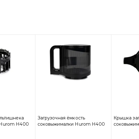
ультишнека
Загрузочная ёмкость
Крышка за
 Hurom H400
соковыжималки Hurom H400
соковыжим