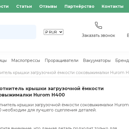
ости
Статьи
Отзывы
Партнёрство
Контакты
Заказать звонок
ицы
Маслопрессы
Проращиватели
Вакууматоры
Бренд
итель крышки загрузочной ёмкости соковыжималки Hurom 
отнитель крышки загрузочной ёмкости
овыжималки Hurom H400
тнитель крышки загрузочной ёмкости соковыжималки Hurom
 необходим для лучшего сцепления деталей.
тите внимание, что данная деталь подходит только для