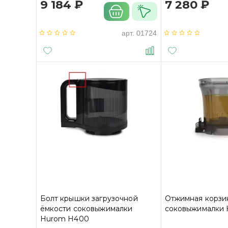
9 184 ₽
7 280 ₽
арт.
01724
Болт крышки загрузочной
Отжимная корзи
ёмкости соковыжималки
соковыжималки
Hurom H400