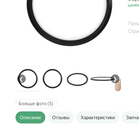
шнек
Прои
Стра
❮
❯
Больше фото (5)
Описание
Отзывы
Характеристики
Запча