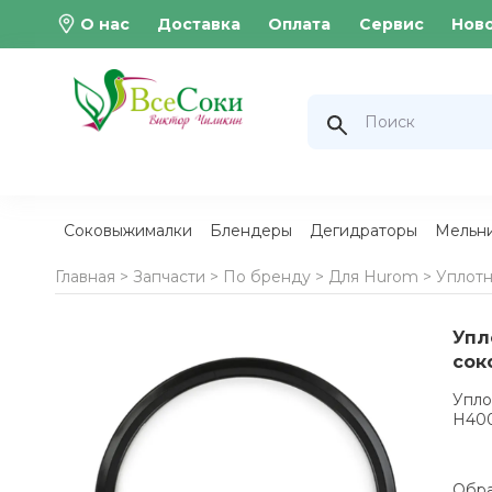
О нас
Доставка
Оплата
Сервис
Нов
Соковыжималки
Блендеры
Дегидраторы
Мельн
Главная >
Запчасти
>
По бренду
>
Для Hurom
>
Уплотн
Упл
сок
Упло
H400
Обра