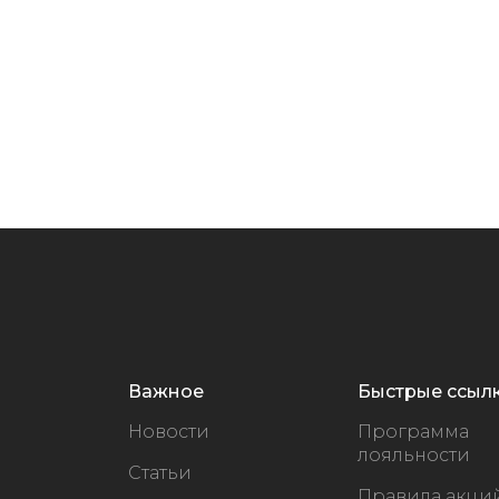
Важное
Быстрые ссыл
Новости
Программа
лояльности
Статьи
Правила акци