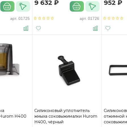
9 632 ₽
952 ₽
арт.
01725
арт.
01726
на
Силиконовый уплотнитель
Силиконов
 Hurom H400
жмыха соковыжималки Hurom
отжимной 
H400, чёрный
соковыжим