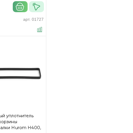
арт.
01727
ый уплотнитель
корзины
алки Hurom H400,