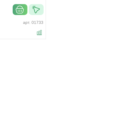
арт.
01733