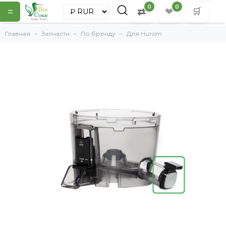
0
0
=
⇄
❤
🛒
Главная
Запчасти
По бренду
Для Hurom