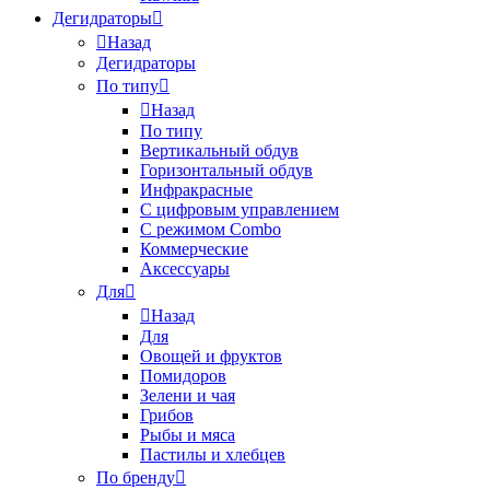
Дегидраторы
Назад
Дегидраторы
По типу
Назад
По типу
Вертикальный обдув
Горизонтальный обдув
Инфракрасные
С цифровым управлением
С режимом Combo
Коммерческие
Аксессуары
Для
Назад
Для
Овощей и фруктов
Помидоров
Зелени и чая
Грибов
Рыбы и мяса
Пастилы и хлебцев
По бренду