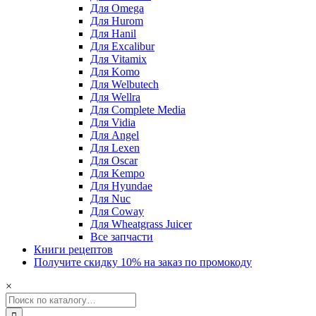
Для Omega
Для Hurom
Для Hanil
Для Excalibur
Для Vitamix
Для Komo
Для Welbutech
Для Wellra
Для Complete Media
Для Vidia
Для Angel
Для Lexen
Для Oscar
Для Kempo
Для Hyundae
Для Nuc
Для Coway
Для Wheatgrass Juicer
Все запчасти
Книги рецептов
Получите скидку 10% на заказ по промокоду
×