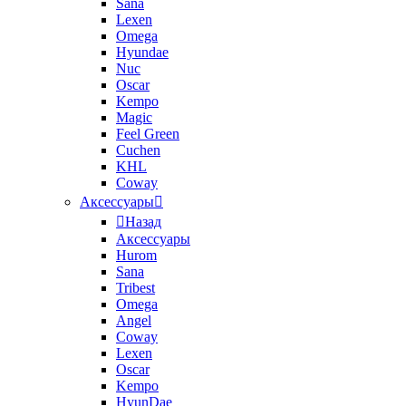
Sana
Lexen
Omega
Hyundae
Nuc
Oscar
Kempo
Magic
Feel Green
Cuchen
KHL
Coway
Аксессуары
Назад
Аксессуары
Hurom
Sana
Tribest
Omega
Angel
Coway
Lexen
Oscar
Kempo
HyunDae