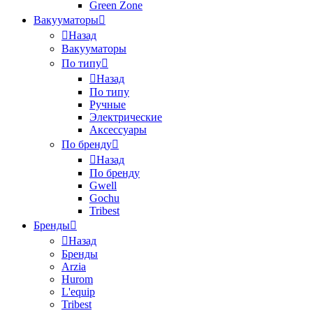
Green Zone
Вакууматоры
Назад
Вакууматоры
По типу
Назад
По типу
Ручные
Электрические
Аксессуары
По бренду
Назад
По бренду
Gwell
Gochu
Tribest
Бренды
Назад
Бренды
Arzia
Hurom
L'equip
Tribest