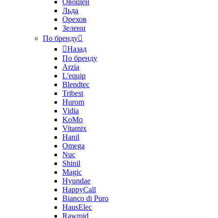
Овощей
Льда
Орехов
Зелени
По бренду
Назад
По бренду
Arzia
L'equip
Blendtec
Tribest
Hurom
Vidia
KoMo
Vitamix
Hanil
Omega
Nuc
Shinil
Magic
Hyundae
HappyCall
Bianco di Puro
HausElec
Rawmid