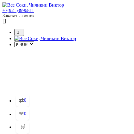
+7(921)3996811
Заказать звонок
=
⇄
0
❤
0
🛒