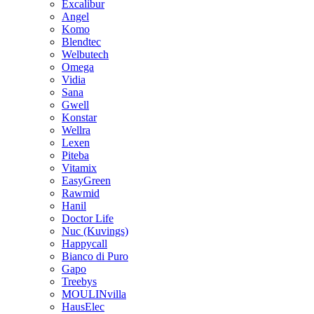
Excalibur
Angel
Komo
Blendtec
Welbutech
Omega
Vidia
Sana
Gwell
Konstar
Wellra
Lexen
Piteba
Vitamix
EasyGreen
Rawmid
Hanil
Doctor Life
Nuc (Kuvings)
Happycall
Bianco di Puro
Gapo
Treebys
MOULINvilla
HausElec