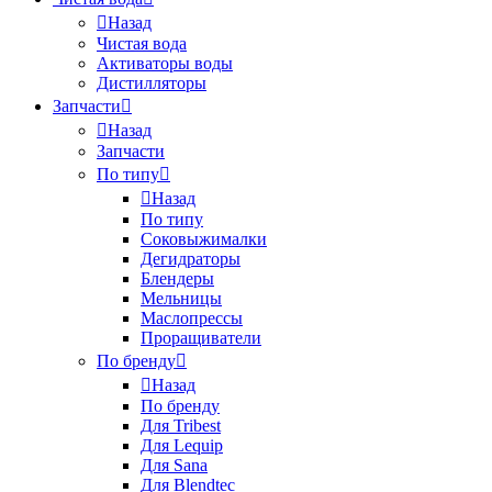
Назад
Чистая вода
Активаторы воды
Дистилляторы
Запчасти
Назад
Запчасти
По типу
Назад
По типу
Соковыжималки
Дегидраторы
Блендеры
Мельницы
Маслопрессы
Проращиватели
По бренду
Назад
По бренду
Для Tribest
Для Lequip
Для Sana
Для Blendtec