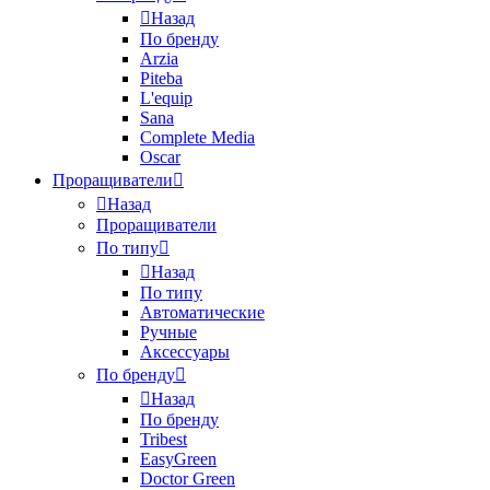
Назад
По бренду
Arzia
Piteba
L'equip
Sana
Complete Media
Oscar
Проращиватели
Назад
Проращиватели
По типу
Назад
По типу
Автоматические
Ручные
Аксессуары
По бренду
Назад
По бренду
Tribest
EasyGreen
Doctor Green