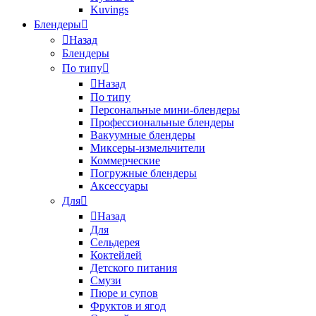
Kuvings
Блендеры
Назад
Блендеры
По типу
Назад
По типу
Персональные мини-блендеры
Профессиональные блендеры
Вакуумные блендеры
Миксеры-измельчители
Коммерческие
Погружные блендеры
Аксессуары
Для
Назад
Для
Сельдерея
Коктейлей
Детского питания
Смузи
Пюре и супов
Фруктов и ягод