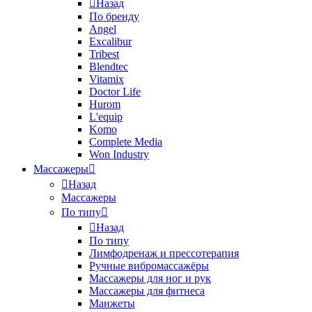
Назад
По бренду
Angel
Excalibur
Tribest
Blendtec
Vitamix
Doctor Life
Hurom
L'equip
Komo
Complete Media
Won Industry
Массажеры
Назад
Массажеры
По типу
Назад
По типу
Лимфодренаж и прессотерапия
Ручные вибромассажёры
Массажеры для ног и рук
Массажеры для фитнеса
Манжеты