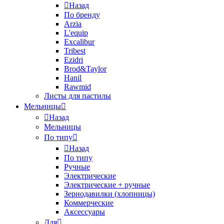
Назад
По бренду
Arzia
L'equip
Excalibur
Tribest
Ezidri
Brod&Taylor
Hanil
Rawmid
Листы для пастилы
Мельницы
Назад
Мельницы
По типу
Назад
По типу
Ручные
Электрические
Электрические + ручные
Зернодавилки (хлопницы)
Коммерческие
Аксессуары
Для