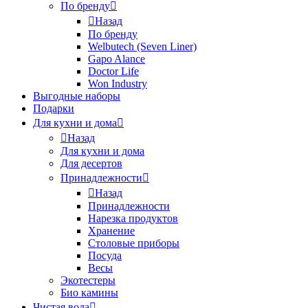
По бренду
Назад
По бренду
Welbutech (Seven Liner)
Gapo Alance
Doctor Life
Won Industry
Выгодные наборы
Подарки
Для кухни и дома
Назад
Для кухни и дома
Для десертов
Принадлежности
Назад
Принадлежности
Нарезка продуктов
Хранение
Столовые приборы
Посуда
Весы
Экотестеры
Био камины
Чистая вода