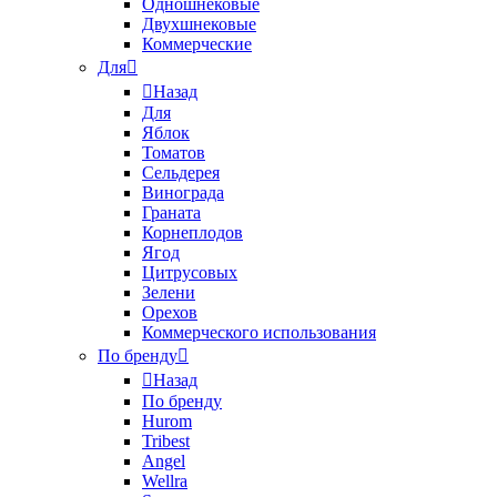
Одношнековые
Двухшнековые
Коммерческие
Для
Назад
Для
Яблок
Томатов
Cельдерея
Винограда
Граната
Корнеплодов
Ягод
Цитрусовых
Зелени
Орехов
Коммерческого использования
По бренду
Назад
По бренду
Hurom
Tribest
Angel
Wellra