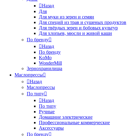
Назад
Для
Для муки из зерен и семян
Для специй из трав и сушеных продуктов
Для твёрдых зерен и бобовых культур
Для хлопьев, мюсли и живой каши
По бренду
Назад
По бренду
KoMo
WonderMill
Зернохранилища
Маслопрессы
Назад
Маслопрессы
По типу
Назад
По типу
Ручные
Домашние электрические
Профессиональные коммерческие
Аксессуары
По бренду