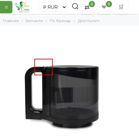
0
0
=
⇄
❤
🛒
Главная
Запчасти
По бренду
Для Hurom