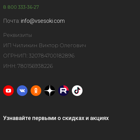
8 800 333-36-27
Почта:
info@vsesoki.com
Реквизиты
ИП Чиликин Виктор Олегович
ОГРНИП: 320784700182896
ИНН: 780156938226
Узнавайте первыми о скидках и акциях