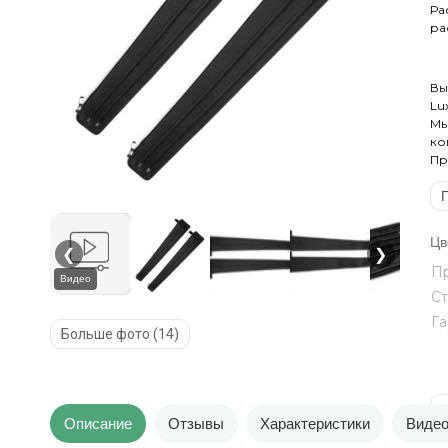
Ра
ра
Вы
Lu
Мы
ко
Пр
Цв
❮
❯
Пр
Видео
Ст
Га
Больше фото (14)
В
Описание
Отзывы
Характеристики
Виде