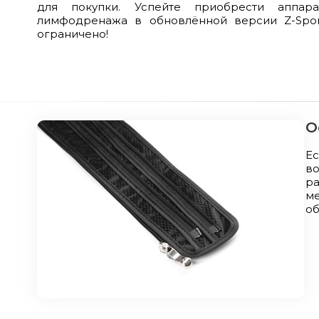
для покупки. Успейте приобрести аппар
лимфодренажа в обновлённой версии Z-Spor
ограничено!
О
Ес
в
р
ме
об