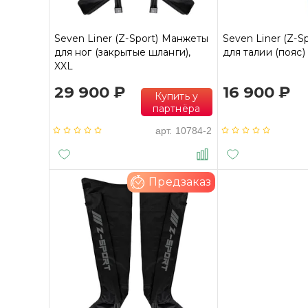
Seven Liner (Z-Sport) Манжеты
Seven Liner (Z-S
для ног (закрытые шланги),
для талии (пояс)
XXL
29 900 ₽
16 900 ₽
Купить у
партнёра
арт.
10784-2
Предзаказ