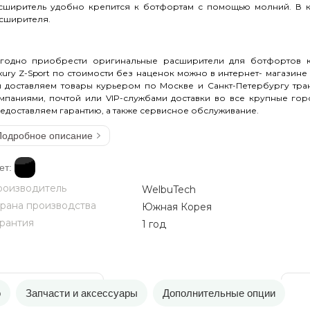
сширитель удобно крепится к ботфортам с помощью молний. В к
сширителя.
годно приобрести оригинальные расширители для ботфортов к
xury Z-Sport по стоимости без наценок можно в интернет- магазине 
 доставляем товары курьером по Москве и Санкт-Петербургу тр
мпаниями, почтой или VIP-службами доставки во все крупные гор
едоставляем гарантию, а также сервисное обслуживание.
Подробное описание
ет:
оизводитель
WelbuTech
рана производства
Южная Корея
рантия
1 год
се характеристики
Инст
о
Запчасти и аксессуары
Дополнительные опции