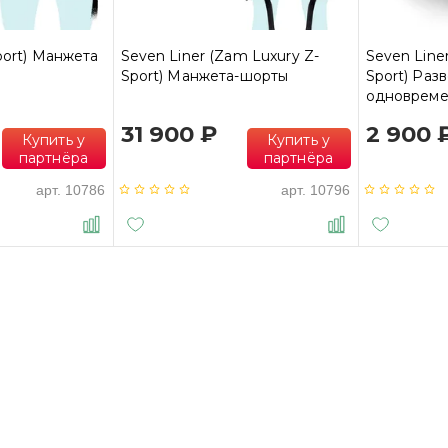
port) Манжета
Seven Liner (Zam Luxury Z-
Seven Line
Sport) Манжета-шорты
Sport) Раз
одновреме
использова
31 900 ₽
2 900 
чёрный
Купить у
Купить у
партнёра
партнёра
арт.
10786
арт.
10796