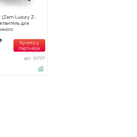
r (Zam Luxury Z-
ветвитель для
нного
ния 3-4 манжет,
₽
Купить у
партнёра
арт.
10797