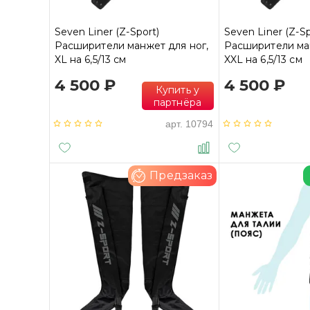
Seven Liner (Z-Sport)
Seven Liner (Z-Sp
Расширители манжет для ног,
Расширители ман
XL на 6,5/13 см
XXL на 6,5/13 см
4 500 ₽
4 500 ₽
Купить у
партнёра
арт.
10794
Предзаказ