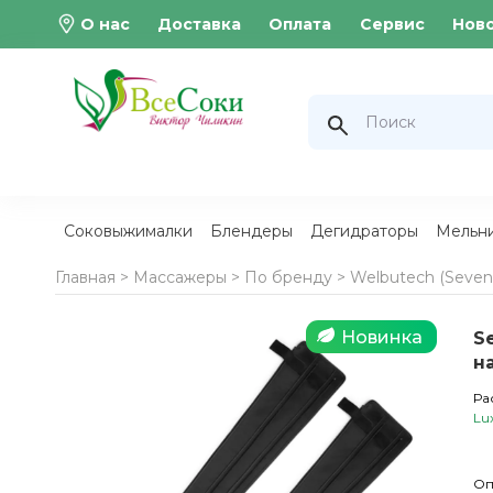
О нас
Доставка
Оплата
Сервис
Нов
Соковыжималки
Блендеры
Дегидраторы
Мельн
Главная >
Массажеры
>
По бренду
>
Welbutech (Seven 
Новинка
S
на
Ра
Lu
Оп