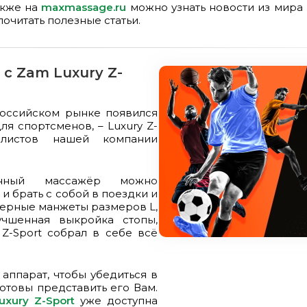
акже на
maxmassage.ru
можно узнать новости из мира
почитать полезные статьи.
с Zam Luxury Z-
российском рынке появился
я спортсменов, – Luxury Z-
иалистов нашей компании
ионный массажёр можно
 и брать с собой в поездки и
мерные манжеты размеров L,
учшенная выкройка стопы,
Z-Sport собрал в себе всё
аппарат, чтобы убедиться в
готовы представить его Вам.
xury Z-Sport
уже доступна