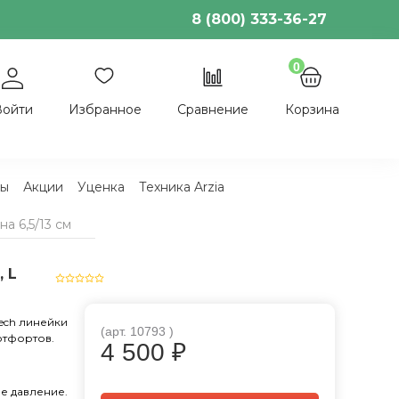
8 (800) 333-36-27
0
Войти
Избранное
Сравнение
Корзина
ы
Акции
Уценка
Техника Arzia
а 6,5/13 см
 L
ech линейки
(арт.
10793
)
отфортов.
4 500 ₽
е давление.