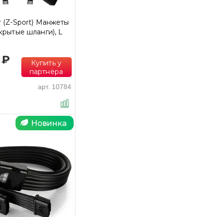
r (Z-Sport) Манжеты
акрытые шланги), L
 ₽
Купить у
партнёра
арт.
10784
Новинка