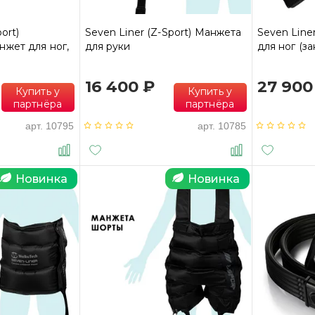
ort)
Seven Liner (Z-Sport) Манжета
Seven Line
жет для ног,
для руки
для ног (з
16 400 ₽
27 900
Купить у
Купить у
партнёра
партнёра
арт.
10795
арт.
10785
Новинка
Новинка