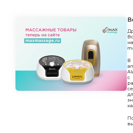
В
Др
В
н
m
В
ап
Al
с
ра
се
дл
зн
ка
П
вы