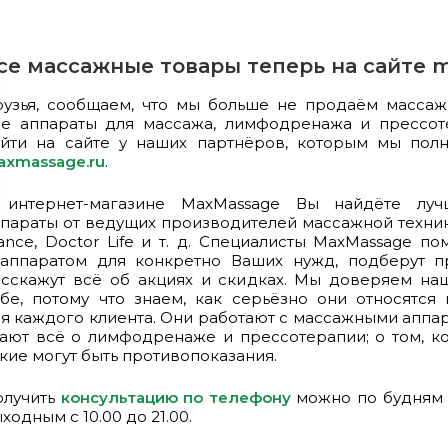
се массажные товары теперь на сайте 
узья, сообщаем, что мы больше не продаём массаж
се аппараты для массажа, лимфодренажа и прессо
айти на сайте у наших партнёров, которым мы пол
axmassage.ru
.
 интернет-магазине MaxMassage Вы найдёте лу
параты от ведущих производителей массажной техник
ance, Doctor Life и т. д. Специалисты MaxMassage п
 аппаратом для конкретно Ваших нужд, подберут п
сскажут всё об акциях и скидках. Мы доверяем на
бе, потому что знаем, как серьёзно они относятся
я каждого клиента. Они работают с массажными аппар
ают всё о лимфодренаже и прессотерапии; о том, к
кие могут быть противопоказания.
олучить
консультацию по телефону
можно по будням с
ходным с 10.00 до 21.00.