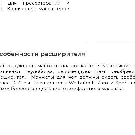
ат для прессотерапии и
t. Количество массажеров
собенности расширителя
ли окружность манжеты для ног кажется маленькой, а
озникают неудобства, рекомендуем Вам приобрес
асширители. Манжеты для ног должны сидеть свобо
нее 3–4 см. Расширитель Welbutech Zam Z-Sport п
ъём ботфортов для самого комфортного массажа.