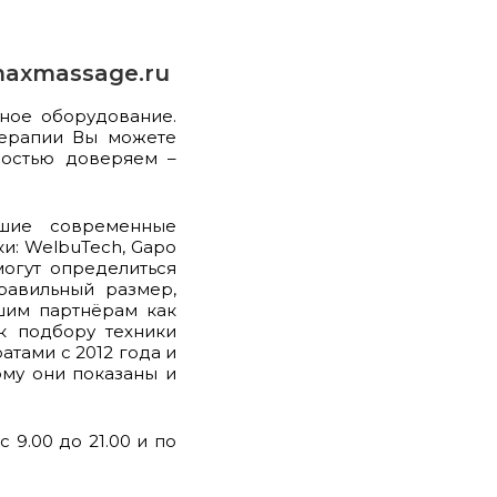
maxmassage.ru
ное оборудование.
терапии Вы можете
ностью доверяем –
чшие современные
и: WelbuTech, Gapo
омогут определиться
равильный размер,
шим партнёрам как
 к подбору техники
атами с 2012 года и
ому они показаны и
 9.00 до 21.00 и по