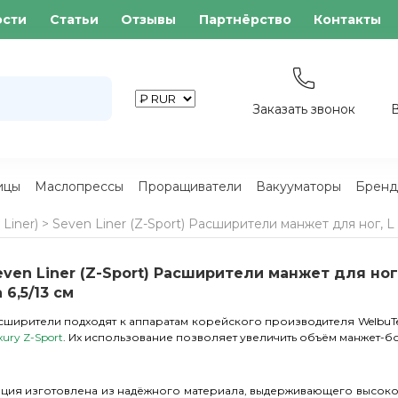
ости
Статьи
Отзывы
Партнёрство
Контакты
Заказать звонок
ицы
Маслопрессы
Проращиватели
Вакууматоры
Бренд
Liner)
>
Seven Liner (Z-Sport) Расширители манжет для ног, L н
even Liner (Z-Sport) Расширители манжет для ног,
 6,5/13 см
сширители подходят к аппаратам корейского производителя WelbuT
xury Z-Sport
. Их использование позволяет увеличить объём манжет-б
ция изготовлена из надёжного материала, выдерживающего высоко