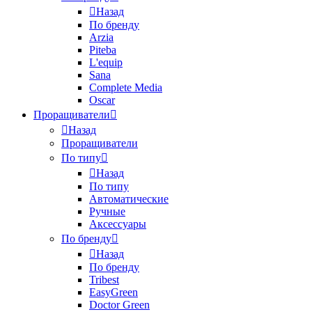
Назад
По бренду
Arzia
Piteba
L'equip
Sana
Complete Media
Oscar
Проращиватели
Назад
Проращиватели
По типу
Назад
По типу
Автоматические
Ручные
Аксессуары
По бренду
Назад
По бренду
Tribest
EasyGreen
Doctor Green