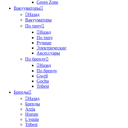
Green Zone
Вакууматоры
Назад
Вакууматоры
По типу
Назад
По типу
Ручные
Электрические
Аксессуары
По бренду
Назад
По бренду
Gwell
Gochu
Tribest
Бренды
Назад
Бренды
Arzia
Hurom
L'equip
Tribest