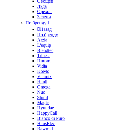
Овощей
Льда
Орехов
Зелени
По бренду
Назад
По бренду
Arzia
L'equip
Blendtec
Tribest
Hurom
Vidia
KoMo
Vitamix
Hanil
Omega
Nuc
Shinil
Magic
Hyundae
HappyCall
Bianco di Puro
HausElec
Rawmid