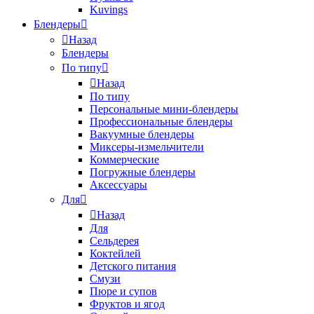
Kuvings
Блендеры
Назад
Блендеры
По типу
Назад
По типу
Персональные мини-блендеры
Профессиональные блендеры
Вакуумные блендеры
Миксеры-измельчители
Коммерческие
Погружные блендеры
Аксессуары
Для
Назад
Для
Сельдерея
Коктейлей
Детского питания
Смузи
Пюре и супов
Фруктов и ягод