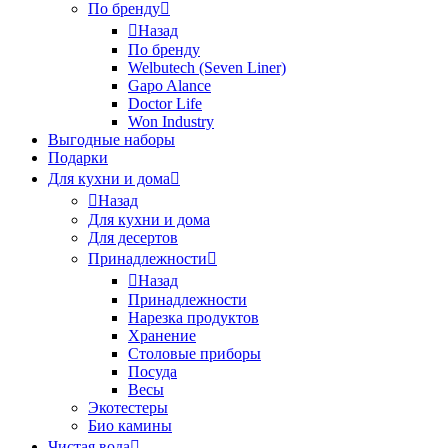
По бренду
Назад
По бренду
Welbutech (Seven Liner)
Gapo Alance
Doctor Life
Won Industry
Выгодные наборы
Подарки
Для кухни и дома
Назад
Для кухни и дома
Для десертов
Принадлежности
Назад
Принадлежности
Нарезка продуктов
Хранение
Столовые приборы
Посуда
Весы
Экотестеры
Био камины
Чистая вода