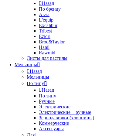
Назад
По бренду
Arzia
L'equip
Excalibur
Tribest
Ezidri
Brod&Taylor
Hanil
Rawmid
Листы для пастилы
Мельницы
Назад
Мельницы
По типу
Назад
По типу
Ручные
Электрические
Электрические + ручные
Зернодавилки (хлопницы)
Коммерческие
Аксессуары
Для