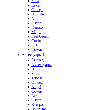
Sana
Lexen
Omega
Hyundae
Nuc
Oscar
Kempo
Magic
Feel Green
Cuchen
KHL
Coway
Аксессуары
Назад
Аксессуары
Hurom
Sana
Tribest
Omega
Angel
Coway
Lexen
Oscar
Kempo
HyunDae