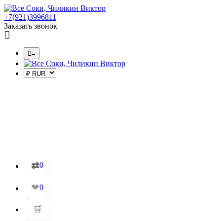
+7(921)3996811
Заказать звонок
=
⇄
0
❤
0
🛒