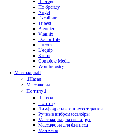
Назад
По бренду
Angel
Excalibur
Tribest
Blendtec
Vitamix
Doctor Life
Hurom
L'equip
Komo
Complete Media
Won Industry
Массажеры
Назад
Массажеры
По типу
Назад
По типу
Лимфодренаж и прессотерапия
Ручные вибромассажёры
Массажеры для ног и рук
Массажеры для фитнеса
Манжеты