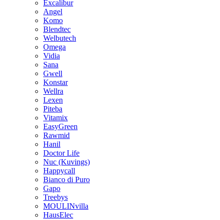
Excalibur
Angel
Komo
Blendtec
Welbutech
Omega
Vidia
Sana
Gwell
Konstar
Wellra
Lexen
Piteba
Vitamix
EasyGreen
Rawmid
Hanil
Doctor Life
Nuc (Kuvings)
Happycall
Bianco di Puro
Gapo
Treebys
MOULINvilla
HausElec