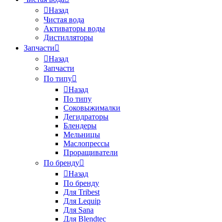
Назад
Чистая вода
Активаторы воды
Дистилляторы
Запчасти
Назад
Запчасти
По типу
Назад
По типу
Соковыжималки
Дегидраторы
Блендеры
Мельницы
Маслопрессы
Проращиватели
По бренду
Назад
По бренду
Для Tribest
Для Lequip
Для Sana
Для Blendtec