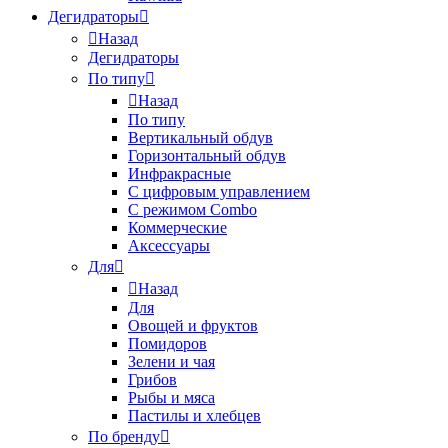
Дегидраторы
Назад
Дегидраторы
По типу
Назад
По типу
Вертикальный обдув
Горизонтальный обдув
Инфракрасные
С цифровым управлением
С режимом Combo
Коммерческие
Аксессуары
Для
Назад
Для
Овощей и фруктов
Помидоров
Зелени и чая
Грибов
Рыбы и мяса
Пастилы и хлебцев
По бренду