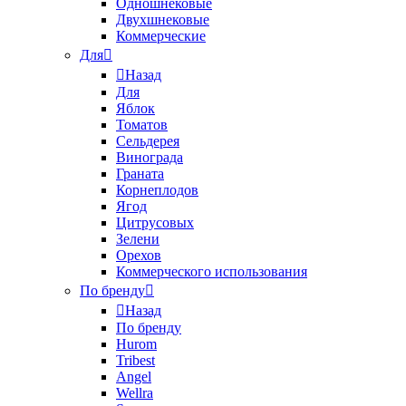
Одношнековые
Двухшнековые
Коммерческие
Для
Назад
Для
Яблок
Томатов
Cельдерея
Винограда
Граната
Корнеплодов
Ягод
Цитрусовых
Зелени
Орехов
Коммерческого использования
По бренду
Назад
По бренду
Hurom
Tribest
Angel
Wellra