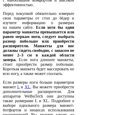
с наибольшим комфортом и высокой
эффективностью.
Перед покупкой обязательно измерьте
свои параметры от стоп до бёдер и
изучите информацию о размерах
на нашем сайте.
Если хотя бы один
параметр манжеты превышается или
равен меркам ноги, следует выбрать
размер побольше или приобрести
расширители. Манжеты для ног
должны сидеть свободно, с запасом не
менее 2–3 см в каждой области
замера.
Если нога длиннее манжеты,
стоит приобрести размер побольше.
Короткая манжета будет массировать не
всю ногу, а также может сползать.
Если размеры ноги больше параметров
манжет
L
и
XL
, Вы можете приобрести
дополнительные расширители. Для
аппаратов WelbuTech они доступны
также размерами L и XL. Подробнее о
выборе идеального размера манжет-
ботфортов и нюансах использования
расширителей Вы можете узнать из