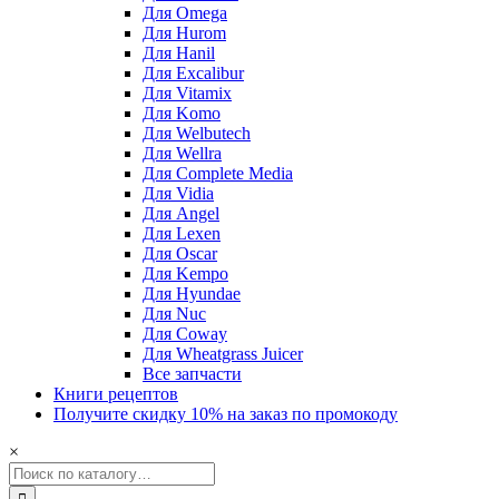
Для Omega
Для Hurom
Для Hanil
Для Excalibur
Для Vitamix
Для Komo
Для Welbutech
Для Wellra
Для Complete Media
Для Vidia
Для Angel
Для Lexen
Для Oscar
Для Kempo
Для Hyundae
Для Nuc
Для Coway
Для Wheatgrass Juicer
Все запчасти
Книги рецептов
Получите скидку 10% на заказ по промокоду
×