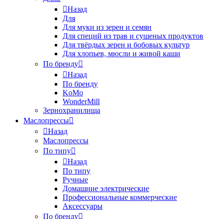
Назад
Для
Для муки из зерен и семян
Для специй из трав и сушеных продуктов
Для твёрдых зерен и бобовых культур
Для хлопьев, мюсли и живой каши
По бренду
Назад
По бренду
KoMo
WonderMill
Зернохранилища
Маслопрессы
Назад
Маслопрессы
По типу
Назад
По типу
Ручные
Домашние электрические
Профессиональные коммерческие
Аксессуары
По бренду