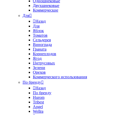
Одношнековые
Двухшнековые
Коммерческие
Для
Назад
Для
Яблок
Томатов
Cельдерея
Винограда
Граната
Корнеплодов
Ягод
Цитрусовых
Зелени
Орехов
Коммерческого использования
По бренду
Назад
По бренду
Hurom
Tribest
Angel
Wellra