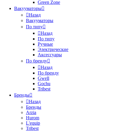
Green Zone
Вакууматоры
Назад
Вакууматоры
По типу
Назад
По типу
Ручные
Электрические
Аксессуары
По бренду
Назад
По бренду
Gwell
Gochu
Tribest
Бренды
Назад
Бренды
Arzia
Hurom
L'equip
Tribest