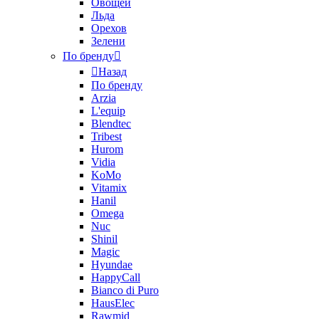
Овощей
Льда
Орехов
Зелени
По бренду
Назад
По бренду
Arzia
L'equip
Blendtec
Tribest
Hurom
Vidia
KoMo
Vitamix
Hanil
Omega
Nuc
Shinil
Magic
Hyundae
HappyCall
Bianco di Puro
HausElec
Rawmid