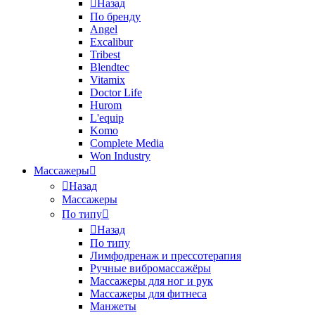
Назад
По бренду
Angel
Excalibur
Tribest
Blendtec
Vitamix
Doctor Life
Hurom
L'equip
Komo
Complete Media
Won Industry
Массажеры
Назад
Массажеры
По типу
Назад
По типу
Лимфодренаж и прессотерапия
Ручные вибромассажёры
Массажеры для ног и рук
Массажеры для фитнеса
Манжеты