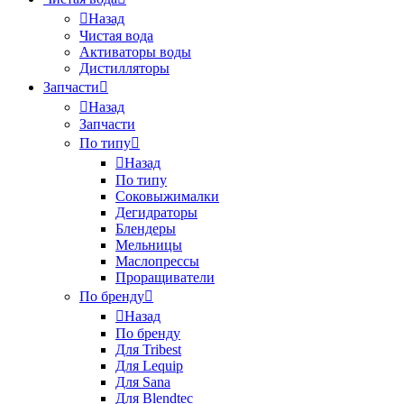
Назад
Чистая вода
Активаторы воды
Дистилляторы
Запчасти
Назад
Запчасти
По типу
Назад
По типу
Соковыжималки
Дегидраторы
Блендеры
Мельницы
Маслопрессы
Проращиватели
По бренду
Назад
По бренду
Для Tribest
Для Lequip
Для Sana
Для Blendtec