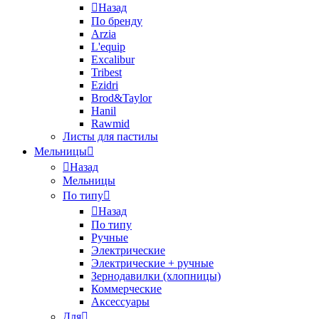
Назад
По бренду
Arzia
L'equip
Excalibur
Tribest
Ezidri
Brod&Taylor
Hanil
Rawmid
Листы для пастилы
Мельницы
Назад
Мельницы
По типу
Назад
По типу
Ручные
Электрические
Электрические + ручные
Зернодавилки (хлопницы)
Коммерческие
Аксессуары
Для