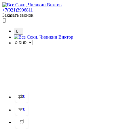
+7(921)3996811
Заказать звонок
=
⇄
0
❤
0
🛒