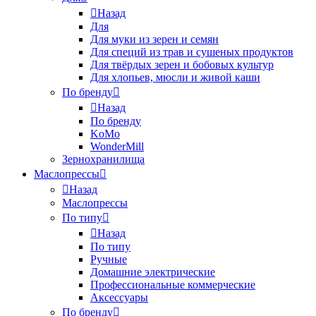
Назад
Для
Для муки из зерен и семян
Для специй из трав и сушеных продуктов
Для твёрдых зерен и бобовых культур
Для хлопьев, мюсли и живой каши
По бренду
Назад
По бренду
KoMo
WonderMill
Зернохранилища
Маслопрессы
Назад
Маслопрессы
По типу
Назад
По типу
Ручные
Домашние электрические
Профессиональные коммерческие
Аксессуары
По бренду