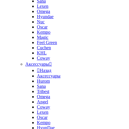
Sana
Lexen
Omega
Hyundae
Nuc
Oscar
Kempo
Magic
Feel Green
Cuchen
KHL
Coway
Аксессуары
Назад
Аксессуары
Hurom
Sana
Tribest
Omega
Angel
Coway
Lexen
Oscar
Kempo
HyunDae