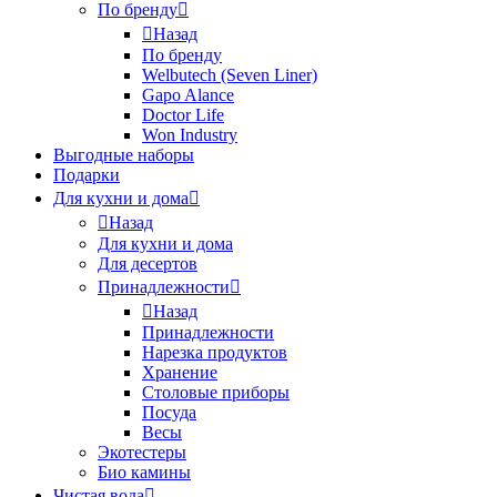
По бренду
Назад
По бренду
Welbutech (Seven Liner)
Gapo Alance
Doctor Life
Won Industry
Выгодные наборы
Подарки
Для кухни и дома
Назад
Для кухни и дома
Для десертов
Принадлежности
Назад
Принадлежности
Нарезка продуктов
Хранение
Столовые приборы
Посуда
Весы
Экотестеры
Био камины
Чистая вода