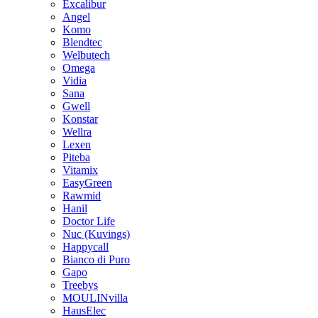
Excalibur
Angel
Komo
Blendtec
Welbutech
Omega
Vidia
Sana
Gwell
Konstar
Wellra
Lexen
Piteba
Vitamix
EasyGreen
Rawmid
Hanil
Doctor Life
Nuc (Kuvings)
Happycall
Bianco di Puro
Gapo
Treebys
MOULINvilla
HausElec