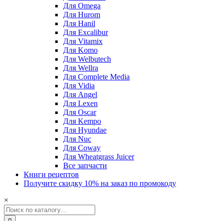
Для Omega
Для Hurom
Для Hanil
Для Excalibur
Для Vitamix
Для Komo
Для Welbutech
Для Wellra
Для Complete Media
Для Vidia
Для Angel
Для Lexen
Для Oscar
Для Kempo
Для Hyundae
Для Nuc
Для Coway
Для Wheatgrass Juicer
Все запчасти
Книги рецептов
Получите скидку 10% на заказ по промокоду
×