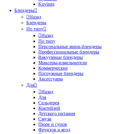
Kuvings
Блендеры
Назад
Блендеры
По типу
Назад
По типу
Персональные мини-блендеры
Профессиональные блендеры
Вакуумные блендеры
Миксеры-измельчители
Коммерческие
Погружные блендеры
Аксессуары
Для
Назад
Для
Сельдерея
Коктейлей
Детского питания
Смузи
Пюре и супов
Фруктов и ягод