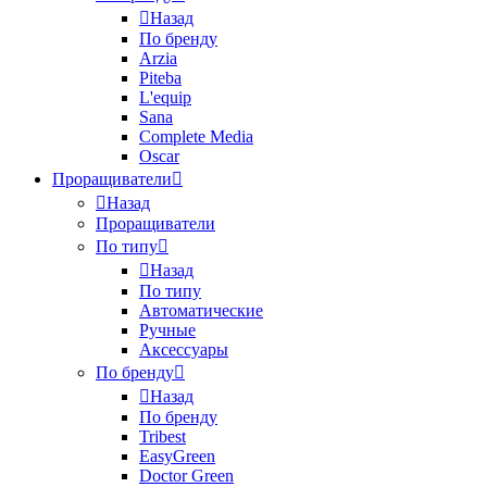
Назад
По бренду
Arzia
Piteba
L'equip
Sana
Complete Media
Oscar
Проращиватели
Назад
Проращиватели
По типу
Назад
По типу
Автоматические
Ручные
Аксессуары
По бренду
Назад
По бренду
Tribest
EasyGreen
Doctor Green