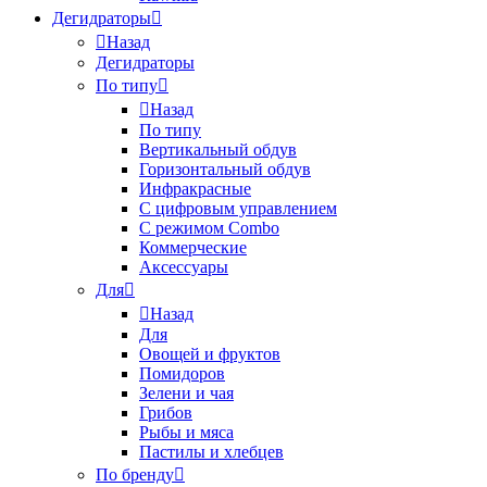
Дегидраторы
Назад
Дегидраторы
По типу
Назад
По типу
Вертикальный обдув
Горизонтальный обдув
Инфракрасные
С цифровым управлением
С режимом Combo
Коммерческие
Аксессуары
Для
Назад
Для
Овощей и фруктов
Помидоров
Зелени и чая
Грибов
Рыбы и мяса
Пастилы и хлебцев
По бренду