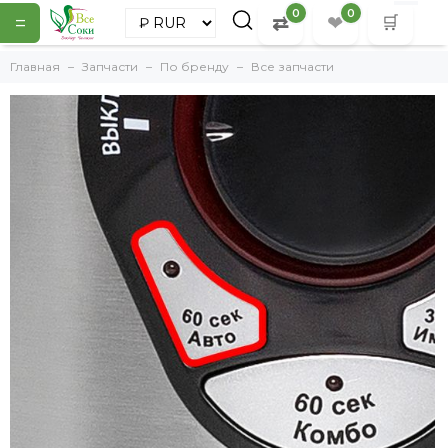
0
0
=
⇄
❤
🛒
Главная
Запчасти
По бренду
Все запчасти