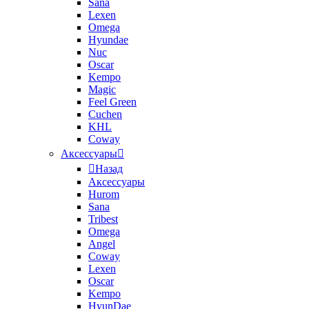
Sana
Lexen
Omega
Hyundae
Nuc
Oscar
Kempo
Magic
Feel Green
Cuchen
KHL
Coway
Аксессуары
Назад
Аксессуары
Hurom
Sana
Tribest
Omega
Angel
Coway
Lexen
Oscar
Kempo
HyunDae