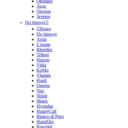
Овощей
Льда
Орехов
Зелени
По бренду
Назад
По бренду
Arzia
L'equip
Blendtec
Tribest
Hurom
Vidia
KoMo
Vitamix
Hanil
Omega
Nuc
Shinil
Magic
Hyundae
HappyCall
Bianco di Puro
HausElec
Rawmid