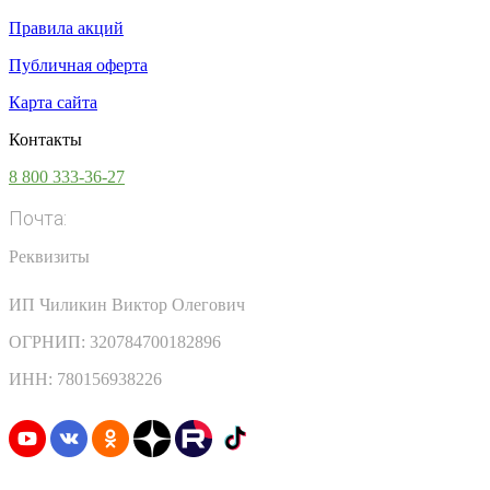
Правила акций
Публичная оферта
Карта сайта
Контакты
8 800 333-36-27
Почта:
info@vsesoki.com
Реквизиты
ИП Чиликин Виктор Олегович
ОГРНИП: 320784700182896
ИНН: 780156938226