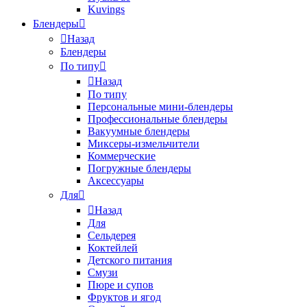
Kuvings
Блендеры
Назад
Блендеры
По типу
Назад
По типу
Персональные мини-блендеры
Профессиональные блендеры
Вакуумные блендеры
Миксеры-измельчители
Коммерческие
Погружные блендеры
Аксессуары
Для
Назад
Для
Сельдерея
Коктейлей
Детского питания
Смузи
Пюре и супов
Фруктов и ягод