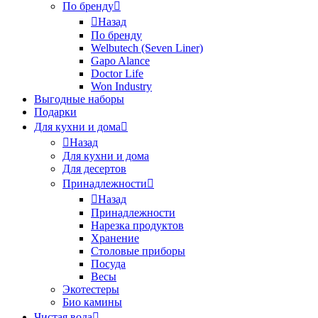
По бренду
Назад
По бренду
Welbutech (Seven Liner)
Gapo Alance
Doctor Life
Won Industry
Выгодные наборы
Подарки
Для кухни и дома
Назад
Для кухни и дома
Для десертов
Принадлежности
Назад
Принадлежности
Нарезка продуктов
Хранение
Столовые приборы
Посуда
Весы
Экотестеры
Био камины
Чистая вода