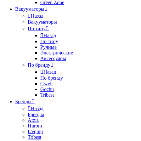
Green Zone
Вакууматоры
Назад
Вакууматоры
По типу
Назад
По типу
Ручные
Электрические
Аксессуары
По бренду
Назад
По бренду
Gwell
Gochu
Tribest
Бренды
Назад
Бренды
Arzia
Hurom
L'equip
Tribest