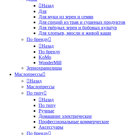
Назад
Для
Для муки из зерен и семян
Для специй из трав и сушеных продуктов
Для твёрдых зерен и бобовых культур
Для хлопьев, мюсли и живой каши
По бренду
Назад
По бренду
KoMo
WonderMill
Зернохранилища
Маслопрессы
Назад
Маслопрессы
По типу
Назад
По типу
Ручные
Домашние электрические
Профессиональные коммерческие
Аксессуары
По бренду