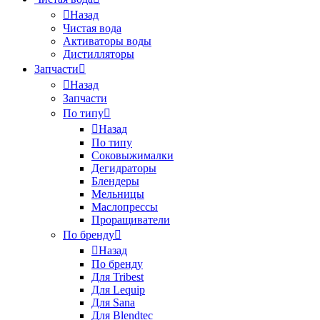
Назад
Чистая вода
Активаторы воды
Дистилляторы
Запчасти
Назад
Запчасти
По типу
Назад
По типу
Соковыжималки
Дегидраторы
Блендеры
Мельницы
Маслопрессы
Проращиватели
По бренду
Назад
По бренду
Для Tribest
Для Lequip
Для Sana
Для Blendtec