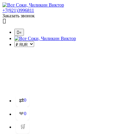
+7(921)3996811
Заказать звонок
=
⇄
0
❤
0
🛒