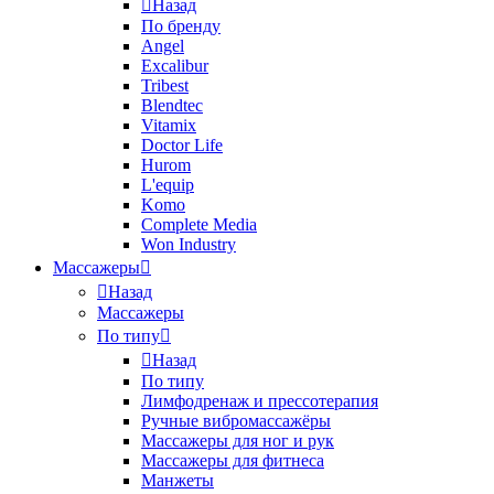
Назад
По бренду
Angel
Excalibur
Tribest
Blendtec
Vitamix
Doctor Life
Hurom
L'equip
Komo
Complete Media
Won Industry
Массажеры
Назад
Массажеры
По типу
Назад
По типу
Лимфодренаж и прессотерапия
Ручные вибромассажёры
Массажеры для ног и рук
Массажеры для фитнеса
Манжеты