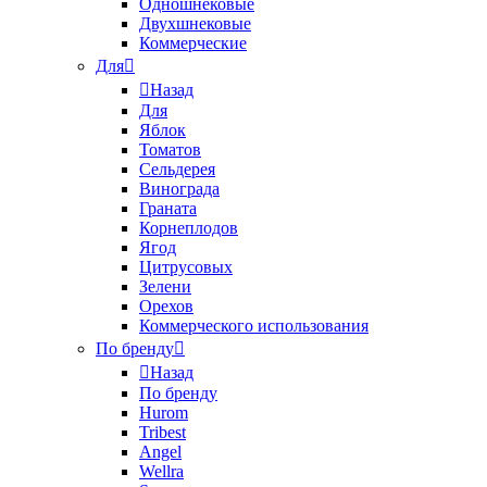
Одношнековые
Двухшнековые
Коммерческие
Для
Назад
Для
Яблок
Томатов
Cельдерея
Винограда
Граната
Корнеплодов
Ягод
Цитрусовых
Зелени
Орехов
Коммерческого использования
По бренду
Назад
По бренду
Hurom
Tribest
Angel
Wellra