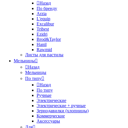
Назад
По бренду
Arzia
L'equip
Excalibur
Tribest
Ezidri
Brod&Taylor
Hanil
Rawmid
Листы для пастилы
Мельницы
Назад
Мельницы
По типу
Назад
По типу
Ручные
Электрические
Электрические + ручные
Зернодавилки (хлопницы)
Коммерческие
Аксессуары
Для