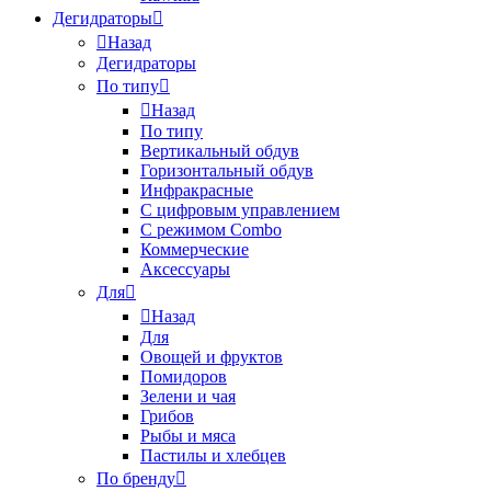
Дегидраторы
Назад
Дегидраторы
По типу
Назад
По типу
Вертикальный обдув
Горизонтальный обдув
Инфракрасные
С цифровым управлением
С режимом Combo
Коммерческие
Аксессуары
Для
Назад
Для
Овощей и фруктов
Помидоров
Зелени и чая
Грибов
Рыбы и мяса
Пастилы и хлебцев
По бренду