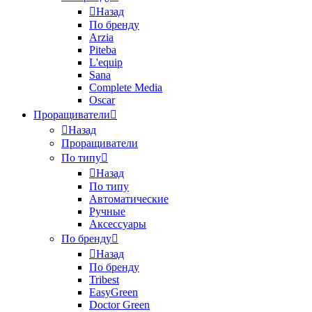
Назад
По бренду
Arzia
Piteba
L'equip
Sana
Complete Media
Oscar
Проращиватели
Назад
Проращиватели
По типу
Назад
По типу
Автоматические
Ручные
Аксессуары
По бренду
Назад
По бренду
Tribest
EasyGreen
Doctor Green