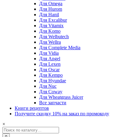
Для Omega
Для Hurom
Для Hanil
Для Excalibur
Для Vitamix
Для Komo
Для Welbutech
Для Wellra
Для Complete Media
Для Vidia
Для Angel
Для Lexen
Для Oscar
Для Kempo
Для Hyundae
Для Nuc
Для Coway
Для Wheatgrass Juicer
Все запчасти
Книги рецептов
Получите скидку 10% на заказ по промокоду
×