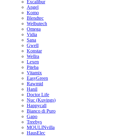
Excalibur
Angel
Komo
Blendtec
Welbutech
Omega
Vidia
Sana
Gwell
Konstar
Wellra
Lexen
Piteba
Vitamix
EasyGreen
Rawmid
Hanil
Doctor Life
Nuc (Kuvings)
Happycall
Bianco di Puro
Gapo
Treebys
MOULINvilla
HausElec