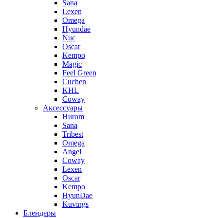
Sana
Lexen
Omega
Hyundae
Nuc
Oscar
Kempo
Magic
Feel Green
Cuchen
KHL
Coway
Аксессуары
Hurom
Sana
Tribest
Omega
Angel
Coway
Lexen
Oscar
Kempo
HyunDae
Kuvings
Блендеры