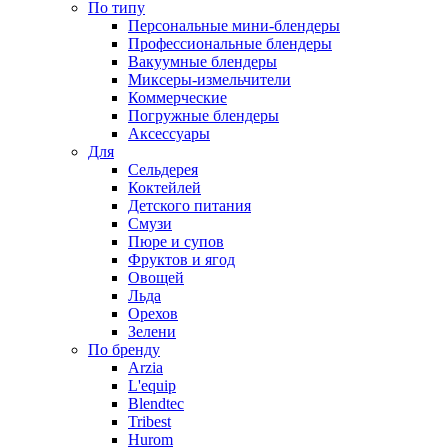
По типу
Персональные мини-блендеры
Профессиональные блендеры
Вакуумные блендеры
Миксеры-измельчители
Коммерческие
Погружные блендеры
Аксессуары
Для
Сельдерея
Коктейлей
Детского питания
Смузи
Пюре и супов
Фруктов и ягод
Овощей
Льда
Орехов
Зелени
По бренду
Arzia
L'equip
Blendtec
Tribest
Hurom