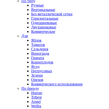
По типу
Ручные
Вертикальные
Без металлической сетки
Горизонтальные
Одношнековые
Двухшнековые
Коммерческие
Для
Яблок
Томатов
Cельдерея
Винограда
Граната
Корнеплодов
Ягод
Цитрусовых
Зелени
Орехов
Коммерческого использования
По бренду
Hurom
Tribest
Angel
Wellra