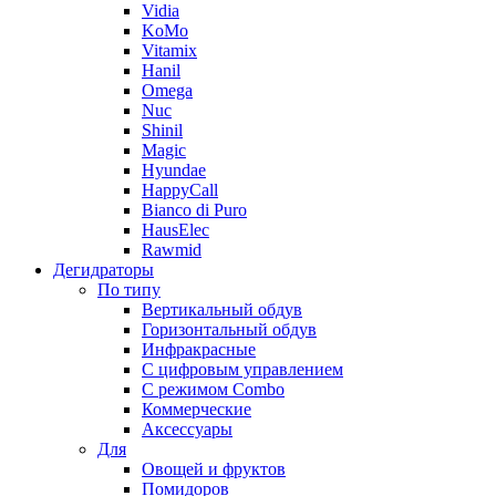
Vidia
KoMo
Vitamix
Hanil
Omega
Nuc
Shinil
Magic
Hyundae
HappyCall
Bianco di Puro
HausElec
Rawmid
Дегидраторы
По типу
Вертикальный обдув
Горизонтальный обдув
Инфракрасные
С цифровым управлением
С режимом Combo
Коммерческие
Аксессуары
Для
Овощей и фруктов
Помидоров