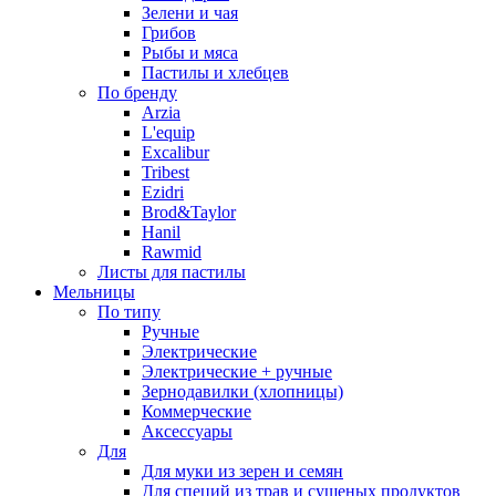
Зелени и чая
Грибов
Рыбы и мяса
Пастилы и хлебцев
По бренду
Arzia
L'equip
Excalibur
Tribest
Ezidri
Brod&Taylor
Hanil
Rawmid
Листы для пастилы
Мельницы
По типу
Ручные
Электрические
Электрические + ручные
Зернодавилки (хлопницы)
Коммерческие
Аксессуары
Для
Для муки из зерен и семян
Для специй из трав и сушеных продуктов