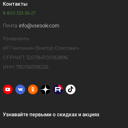
Контакты
8 800 333-36-27
Почта:
info@vsesoki.com
Реквизиты
ИП Чиликин Виктор Олегович
ОГРНИП: 320784700182896
ИНН: 780156938226
Узнавайте первыми о скидках и акциях