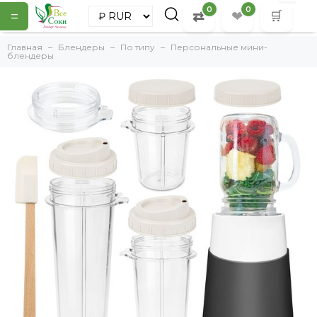
0
0
=
⇄
❤
🛒
Главная
Блендеры
По типу
Персональные мини-
блендеры