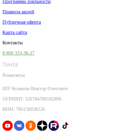
Программа лояльности
Правила акций
Публичная оферта
Карта сайта
Контакты
8 800 333-36-27
Почта:
info@vsesoki.com
Реквизиты
ИП Чиликин Виктор Олегович
ОГРНИП: 320784700182896
ИНН: 780156938226