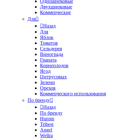
Одношнековые
Двухшнековые
Коммерческие
Для
Назад
Для
Яблок
Томатов
Cельдерея
Винограда
Граната
Корнеплодов
Ягод
Цитрусовых
Зелени
Орехов
Коммерческого использования
По бренду
Назад
По бренду
Hurom
Tribest
Angel
Wellra