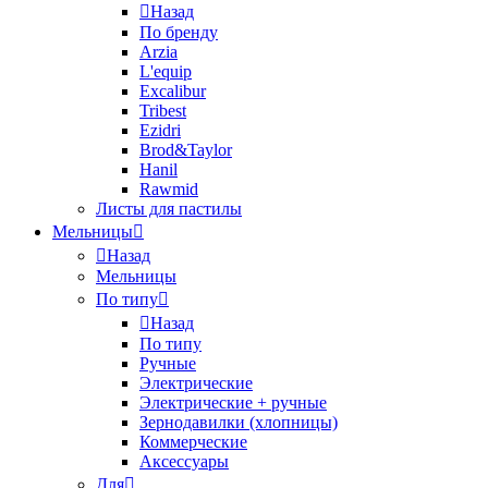
Назад
По бренду
Arzia
L'equip
Excalibur
Tribest
Ezidri
Brod&Taylor
Hanil
Rawmid
Листы для пастилы
Мельницы
Назад
Мельницы
По типу
Назад
По типу
Ручные
Электрические
Электрические + ручные
Зернодавилки (хлопницы)
Коммерческие
Аксессуары
Для