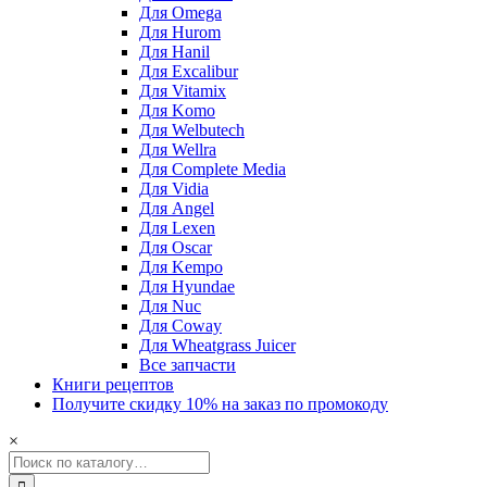
Для Omega
Для Hurom
Для Hanil
Для Excalibur
Для Vitamix
Для Komo
Для Welbutech
Для Wellra
Для Complete Media
Для Vidia
Для Angel
Для Lexen
Для Oscar
Для Kempo
Для Hyundae
Для Nuc
Для Coway
Для Wheatgrass Juicer
Все запчасти
Книги рецептов
Получите скидку 10% на заказ по промокоду
×