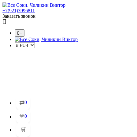
+7(921)3996811
Заказать звонок
=
⇄
0
❤
0
🛒