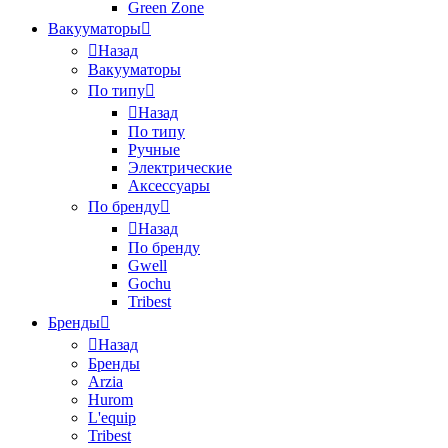
Green Zone
Вакууматоры
Назад
Вакууматоры
По типу
Назад
По типу
Ручные
Электрические
Аксессуары
По бренду
Назад
По бренду
Gwell
Gochu
Tribest
Бренды
Назад
Бренды
Arzia
Hurom
L'equip
Tribest