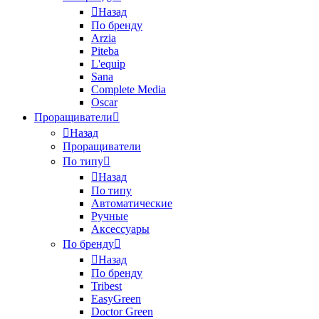
Назад
По бренду
Arzia
Piteba
L'equip
Sana
Complete Media
Oscar
Проращиватели
Назад
Проращиватели
По типу
Назад
По типу
Автоматические
Ручные
Аксессуары
По бренду
Назад
По бренду
Tribest
EasyGreen
Doctor Green