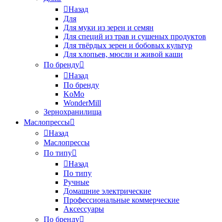
Назад
Для
Для муки из зерен и семян
Для специй из трав и сушеных продуктов
Для твёрдых зерен и бобовых культур
Для хлопьев, мюсли и живой каши
По бренду
Назад
По бренду
KoMo
WonderMill
Зернохранилища
Маслопрессы
Назад
Маслопрессы
По типу
Назад
По типу
Ручные
Домашние электрические
Профессиональные коммерческие
Аксессуары
По бренду