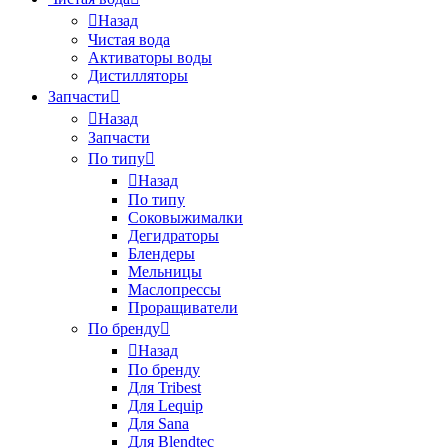
Назад
Чистая вода
Активаторы воды
Дистилляторы
Запчасти
Назад
Запчасти
По типу
Назад
По типу
Соковыжималки
Дегидраторы
Блендеры
Мельницы
Маслопрессы
Проращиватели
По бренду
Назад
По бренду
Для Tribest
Для Lequip
Для Sana
Для Blendtec