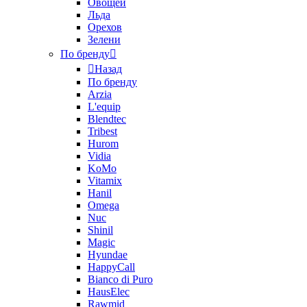
Овощей
Льда
Орехов
Зелени
По бренду
Назад
По бренду
Arzia
L'equip
Blendtec
Tribest
Hurom
Vidia
KoMo
Vitamix
Hanil
Omega
Nuc
Shinil
Magic
Hyundae
HappyCall
Bianco di Puro
HausElec
Rawmid