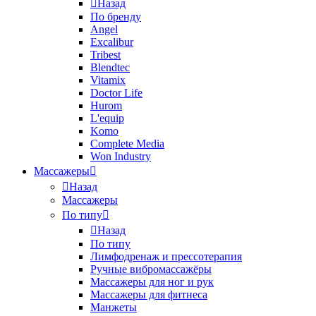
Назад
По бренду
Angel
Excalibur
Tribest
Blendtec
Vitamix
Doctor Life
Hurom
L'equip
Komo
Complete Media
Won Industry
Массажеры
Назад
Массажеры
По типу
Назад
По типу
Лимфодренаж и прессотерапия
Ручные вибромассажёры
Массажеры для ног и рук
Массажеры для фитнеса
Манжеты