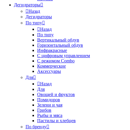
Дегидраторы
Назад
Дегидраторы
По типу
Назад
По типу
Вертикальный обдув
Горизонтальный обдув
Инфракрасные
С цифровым управлением
С режимом Combo
Коммерческие
Аксессуары
Для
Назад
Для
Овощей и фруктов
Помидоров
Зелени и чая
Грибов
Рыбы и мяса
Пастилы и хлебцев
По бренду