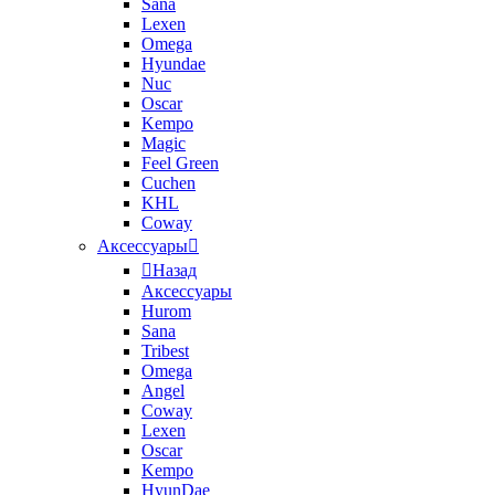
Sana
Lexen
Omega
Hyundae
Nuc
Oscar
Kempo
Magic
Feel Green
Cuchen
KHL
Coway
Аксессуары
Назад
Аксессуары
Hurom
Sana
Tribest
Omega
Angel
Coway
Lexen
Oscar
Kempo
HyunDae