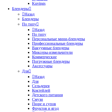
Kuvings
Блендеры
Назад
Блендеры
По типу
Назад
По типу
Персональные мини-блендеры
Профессиональные блендеры
Вакуумные блендеры
Миксеры-измельчители
Коммерческие
Погружные блендеры
Аксессуары
Для
Назад
Для
Сельдерея
Коктейлей
Детского питания
Смузи
Пюре и супов
Фруктов и ягод