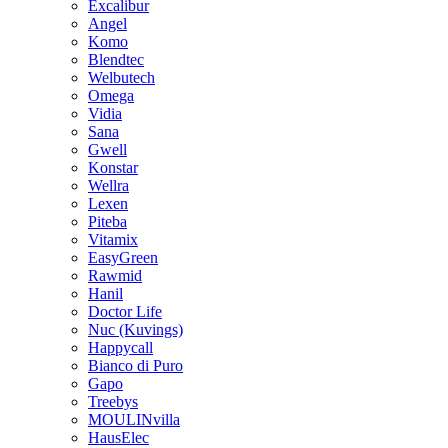
Excalibur
Angel
Komo
Blendtec
Welbutech
Omega
Vidia
Sana
Gwell
Konstar
Wellra
Lexen
Piteba
Vitamix
EasyGreen
Rawmid
Hanil
Doctor Life
Nuc (Kuvings)
Happycall
Bianco di Puro
Gapo
Treebys
MOULINvilla
HausElec