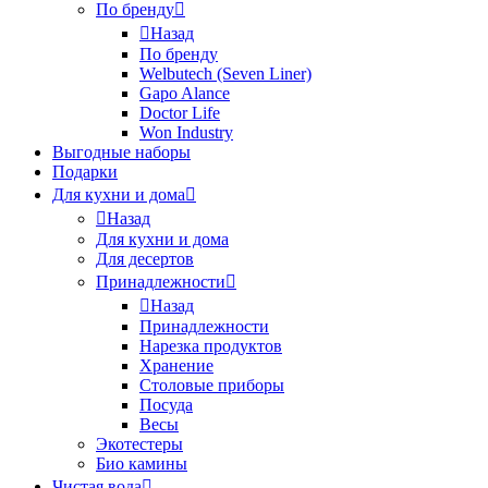
По бренду
Назад
По бренду
Welbutech (Seven Liner)
Gapo Alance
Doctor Life
Won Industry
Выгодные наборы
Подарки
Для кухни и дома
Назад
Для кухни и дома
Для десертов
Принадлежности
Назад
Принадлежности
Нарезка продуктов
Хранение
Столовые приборы
Посуда
Весы
Экотестеры
Био камины
Чистая вода