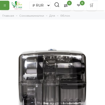
0
0
=
⇄
❤
🛒
Главная
Соковыжималки
Для
Яблок