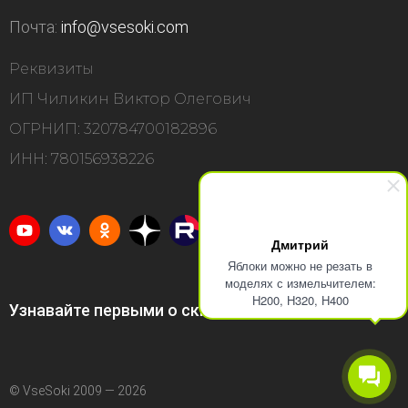
Почта:
info@vsesoki.com
Реквизиты
ИП Чиликин Виктор Олегович
ОГРНИП: 320784700182896
ИНН: 780156938226
Дмитрий
Яблоки можно не резать в
моделях с измельчителем:
H200, H320, H400
Узнавайте первыми о скидках и акциях
© VseSoki 2009 — 2026