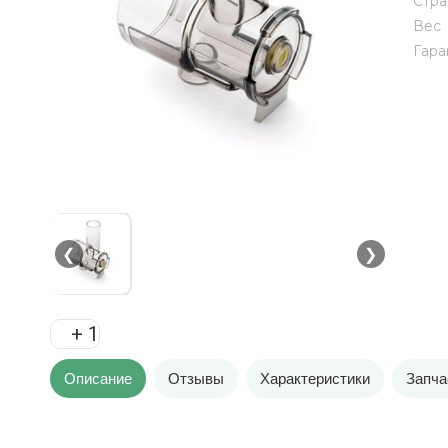
Стра
Вес
Гара
❮
❯
+ 1
Описание
Отзывы
Характеристики
Запча