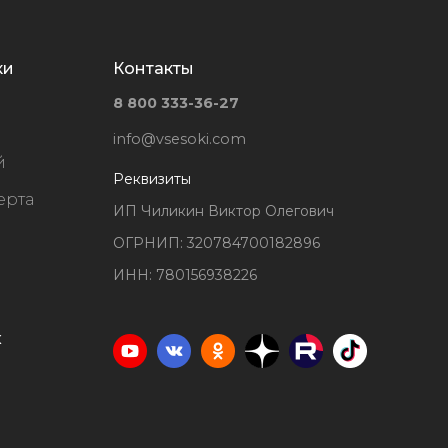
ки
Контакты
8 800 333-36-27
info@vsesoki.com
й
Реквизиты
ерта
ИП Чиликин Виктор Олегович
ОГРНИП: 320784700182896
ИНН: 780156938226
х