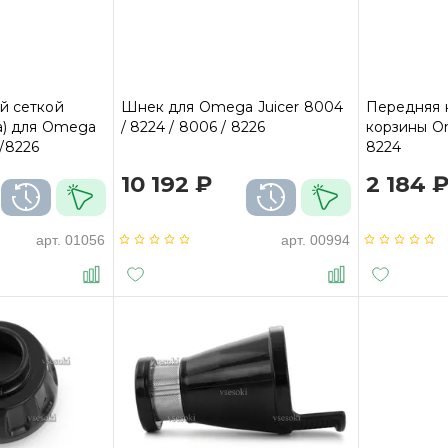
й сеткой
Шнек для Omega Juicer 8004
Передняя 
а) для Omega
/ 8224 / 8006 / 8226
корзины Om
/8226
8224
10 192 ₽
2 184 
арт.
01056
арт.
00994