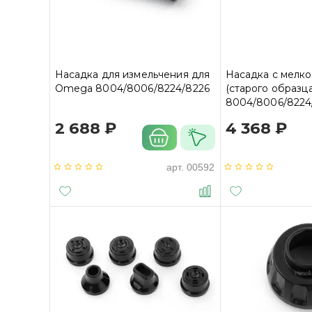
Насадка для измельчения для
Насадка с мелко
Omega 8004/8006/8224/8226
(старого образц
8004/8006/8224
2 688 ₽
4 368 ₽
арт.
00592