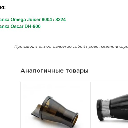
я:
ка Omega Juicer 8004 / 8224
лка Oscar DH-900
Производитель оставляет за собой право изменять хар
Аналогичные товары