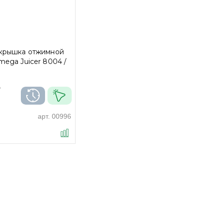
крышка отжимной
ega Juicer 8004 /
₽
арт.
00996