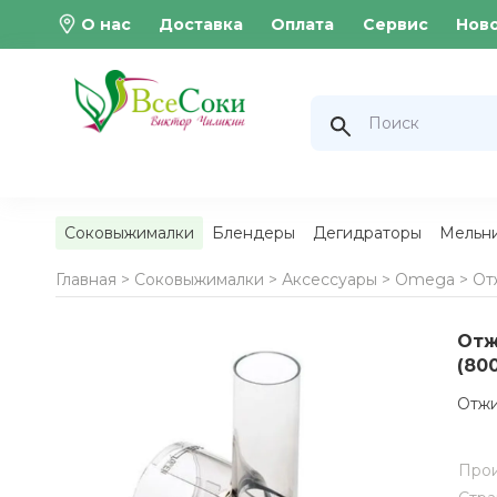
О нас
Доставка
Оплата
Сервис
Нов
Соковыжималки
Блендеры
Дегидраторы
Мельн
Главная >
Соковыжималки
>
Аксессуары
>
Omega
>
От
Отж
(80
Отжи
Прои