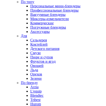
По типу
Персональные мини-блендеры
Профессиональные блендеры
Вакуумные блендеры
Миксеры-измельчители
Коммерческие
Погружные блендеры
Аксессуары
Для
Сельдерея
Коктейлей
Детского питания
Смузи
Пюре и супов
Фруктов и ягод
Овощей
Льда
Орехов
Зелени
По бренду
Arzia
L'equip
Blendtec
Tribest
Hurom