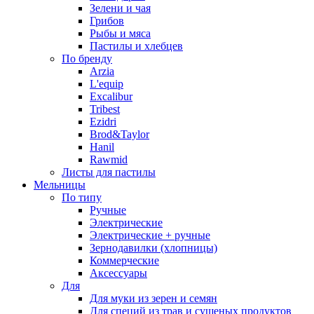
Зелени и чая
Грибов
Рыбы и мяса
Пастилы и хлебцев
По бренду
Arzia
L'equip
Excalibur
Tribest
Ezidri
Brod&Taylor
Hanil
Rawmid
Листы для пастилы
Мельницы
По типу
Ручные
Электрические
Электрические + ручные
Зернодавилки (хлопницы)
Коммерческие
Аксессуары
Для
Для муки из зерен и семян
Для специй из трав и сушеных продуктов