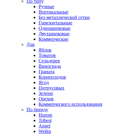
По типу
Ручные
Вертикальные
Без металлической сетки
Горизонтальные
Одношнековые
Двухшнековые
Коммерческие
Для
Яблок
Томатов
Cельдерея
Винограда
Граната
Корнеплодов
Ягод
Цитрусовых
Зелени
Орехов
Коммерческого использования
По бренду
Hurom
Tribest
Angel
Wellra