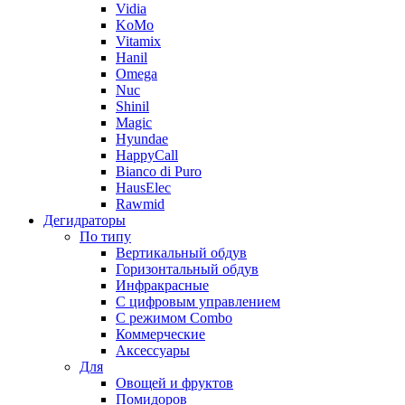
Vidia
KoMo
Vitamix
Hanil
Omega
Nuc
Shinil
Magic
Hyundae
HappyCall
Bianco di Puro
HausElec
Rawmid
Дегидраторы
По типу
Вертикальный обдув
Горизонтальный обдув
Инфракрасные
С цифровым управлением
С режимом Combo
Коммерческие
Аксессуары
Для
Овощей и фруктов
Помидоров