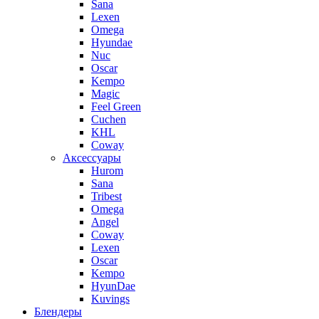
Sana
Lexen
Omega
Hyundae
Nuc
Oscar
Kempo
Magic
Feel Green
Cuchen
KHL
Coway
Аксессуары
Hurom
Sana
Tribest
Omega
Angel
Coway
Lexen
Oscar
Kempo
HyunDae
Kuvings
Блендеры