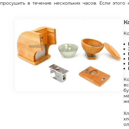
 просушить в течение нескольких часов. Если этого
К
Ko
Ко
вс
б
м
же
Хл
хл
ол