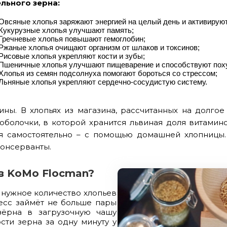
льного зерна:
Овсяные хлопья заряжают энергией на целый день и активируют
Кукурузные хлопья улучшают память;
Гречневые хлопья повышают гемоглобин;
Ржаные хлопья очищают организм от шлаков и токсинов;
Рисовые хлопья укрепляют кости и зубы;
Пшеничные хлопья улучшают пищеварение и способствуют пох
Хлопья из семян подсолнуха помогают бороться со стрессом;
Льняные хлопья укрепляют сердечно-сосудистую систему.
ны. В хлопьях из магазина, рассчитанных на долгое
оболочки, в которой хранится львиная доля витамино
ья самостоятельно – с помощью домашней хлопницы.
консерванты.
 в KoMo Flocman?
нужное количество хлопьев
есс займёт не больше пары
зёрна в загрузочную чашу
сти зерна за одну минуту у