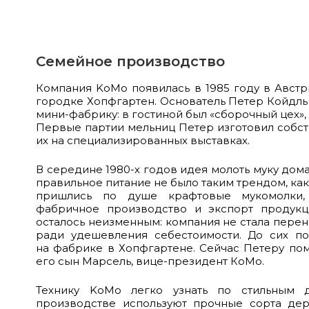
Семейное производство
Компания KoMo появилась в 1985 году в Австр
городке Хопфгартен. Основатель Петер Койдль
мини-фабрику: в гостиной был «сборочный цех», 
Первые партии мельниц Петер изготовил собст
их на специализированных выставках.
В середине 1980-х годов идея молоть муку дома
правильное питание не было таким трендом, ка
пришлись по душе крафтовые мукомолки,
фабричное производство и экспорт продукц
осталось неизменным: компания не стала перен
ради удешевления себестоимости. До сих п
на фабрике в Хопфгартене. Сейчас Петеру пом
его сын Марсель, вице-президент КоМо.
Технику KoMo легко узнать по стильным 
производстве используют прочные сорта дер