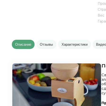
Прои
Стра
Вес
Гара
Описание
Отзывы
Характеристики
Виде
П
С
з
об
сд
су
П