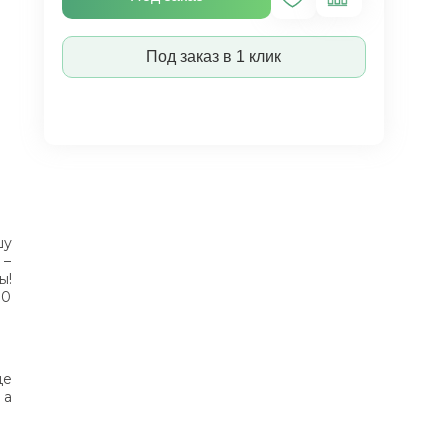
Под заказ в 1 клик
шу
 –
ы!
00
де
 а