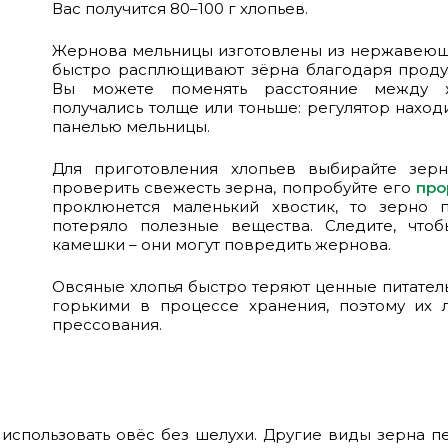
Вас получится 80–100 г хлопьев.
Жернова мельницы изготовлены из нержавеюще
быстро расплющивают зёрна благодаря проду
Вы можете поменять расстояние между ж
получались толще или тоньше: регулятор нахо
панелью мельницы.
Для приготовления хлопьев выбирайте зер
проверить свежесть зерна, попробуйте его
про
проклюнется маленький хвостик, то зерно 
потеряло полезные вещества. Следите, что
камешки – они могут повредить жернова.
Овсяные хлопья быстро теряют ценные питатель
горькими в процессе хранения, поэтому их 
прессования.
использовать овёс без шелухи. Другие виды зерна п