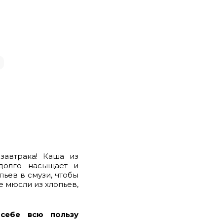
завтрака! Каша из
адолго насыщает и
ьев в смузи, чтобы
е мюсли из хлопьев,
себе всю пользу