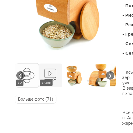
- По
- Ри
- Рж
- Гр
- Се
- Се
Насы
❮
❯
зерн
уже 
3D
Видео
В за
г хл
Больше фото (71)
Все 
в Ал
жерн