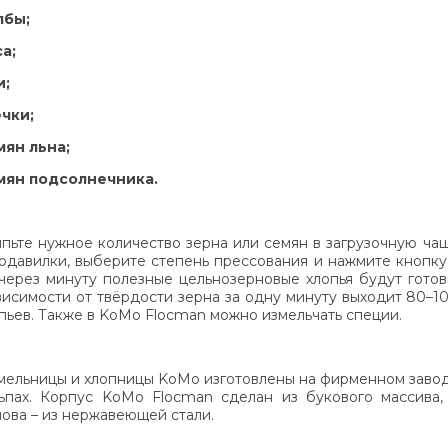
лбы;
са;
и;
ечки;
мян льна;
мян подсолнечника.
пьте нужное количество зерна или семян в загрузочную ча
одавилки, выберите степень прессования и нажмите кнопку
через минуту полезные цельнозерновые хлопья будут готов
висимости от твёрдости зерна за одну минуту выходит 80–1
опьев. Также в KoMo Flocman можно измельчать специи.
мельницы и хлопницы KoMo изготовлены на фирменном заво
ьпах. Корпус KoMo Flocman сделан из букового массива,
ова – из нержавеющей стали.