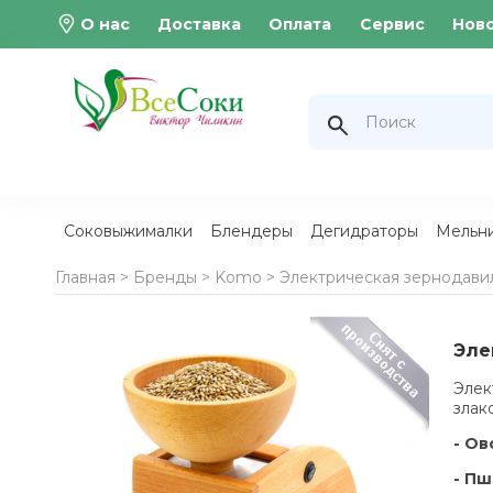
О нас
Доставка
Оплата
Сервис
Нов
Соковыжималки
Блендеры
Дегидраторы
Мельн
Главная >
Бренды
>
Komo
>
Электрическая зернодави
Эле
Элек
злак
- Ов
- Пш