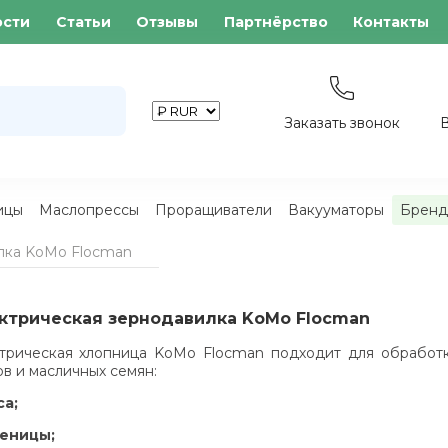
ости
Статьи
Отзывы
Партнёрство
Контакты
Заказать звонок
ицы
Маслопрессы
Проращиватели
Вакууматоры
Бренд
лка KoMo Flocman
ктрическая зернодавилка KoMo Flocman
трическая хлопница KoMo Flocman подходит для обработ
ов и масличных семян:
са;
еницы;