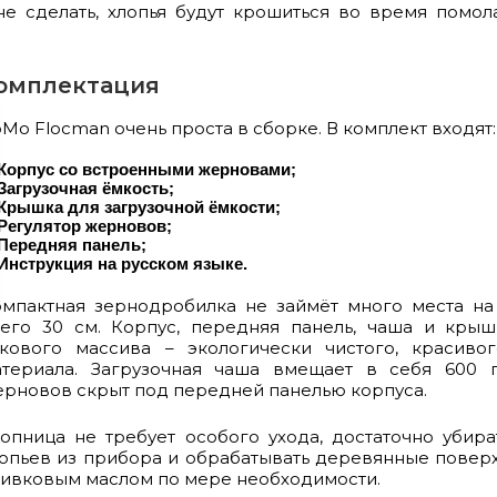
 не сделать, хлопья будут крошиться во время помол
омплектация
Mo Flocman очень проста в сборке. В комплект входят:
Корпус со встроенными жерновами;
Загрузочная ёмкость;
Крышка для загрузочной ёмкости;
Регулятор жерновов;
Передняя панель;
Инструкция на русском языке.
мпактная зернодробилка не займёт много места на
его 30 см. Корпус, передняя панель, чаша и крыш
укового массива – экологически чистого, красиво
атериала. Загрузочная чаша вмещает в себя 600 г
рновов скрыт под передней панелью корпуса.
опница не требует особого ухода, достаточно убира
опьев из прибора и обрабатывать деревянные повер
ивковым маслом по мере необходимости.