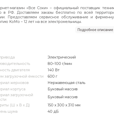
рнет-магазин «Все Соки» – официальный поставщик техни
 в РФ. Доставляем заказы бесплатно по всей территор
ии. Предоставляем сервисное обслуживание и фирменн
нтию KoMo – 12 лет на все электромельницы.
Подробное описание
привода
Электрический
зводительность
80–100 г/мин
ость двигателя
140 Вт
м загрузочной ёмкости
600 г
риал жерновов
Нержавеющая сталь
риал корпуса
Буковый массив
риал загрузочной
Буковый массив
сти
риты (Ш х В х Д)
150 х 300 х 310 мм
ень шума
40 дБ