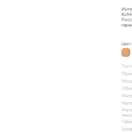
Инте
KoMo
Росс
гара
Цвет:
Тип 
Прои
Мощн
Объе
Мате
Мате
Мате
ёмко
Габа
Уров