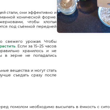
й стали, они эффективно и
манной конической форме.
ерновами, чтобы хлопья
дится под съёмной передней
но свежего урожая. Чтобы
растить
. Если за 15–25 часов
правильно хранилось и не
бы в зерне не попадались
ные вещества и могут стать
лучше съедать сразу после
еред помолом необходимо высыпать в ёмкость с сит