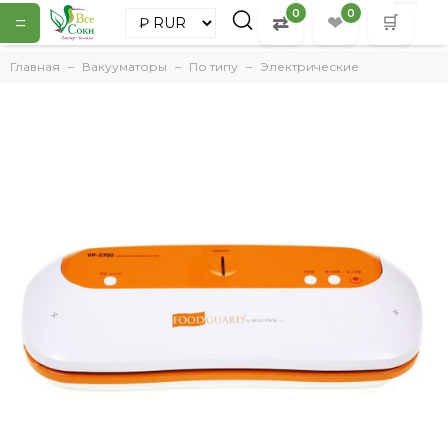
0
0
=
⇄
❤
🛒
Главная
Вакууматоры
По типу
Электрические