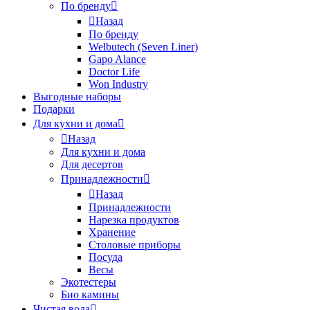
По бренду
Назад
По бренду
Welbutech (Seven Liner)
Gapo Alance
Doctor Life
Won Industry
Выгодные наборы
Подарки
Для кухни и дома
Назад
Для кухни и дома
Для десертов
Принадлежности
Назад
Принадлежности
Нарезка продуктов
Хранение
Столовые приборы
Посуда
Весы
Экотестеры
Био камины
Чистая вода