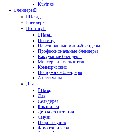
Kuvings
Блендеры
Назад
Блендеры
По типу
Назад
По типу
Персональные мини-блендеры
Профессиональные блендеры
Вакуумные блендеры
Миксеры-измельчители
Коммерческие
Погружные блендеры
Аксессуары
Для
Назад
Для
Сельдерея
Коктейлей
Детского питания
Смузи
Пюре и супов
Фруктов и ягод