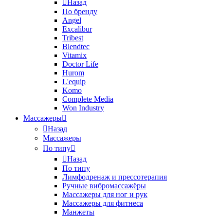
Назад
По бренду
Angel
Excalibur
Tribest
Blendtec
Vitamix
Doctor Life
Hurom
L'equip
Komo
Complete Media
Won Industry
Массажеры
Назад
Массажеры
По типу
Назад
По типу
Лимфодренаж и прессотерапия
Ручные вибромассажёры
Массажеры для ног и рук
Массажеры для фитнеса
Манжеты