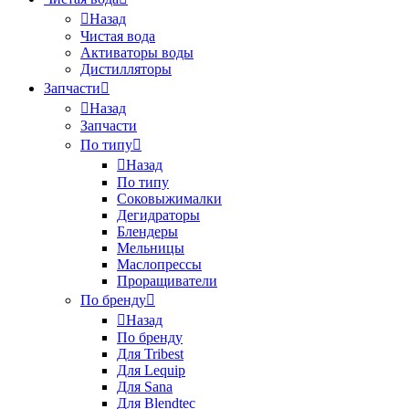
Назад
Чистая вода
Активаторы воды
Дистилляторы
Запчасти
Назад
Запчасти
По типу
Назад
По типу
Соковыжималки
Дегидраторы
Блендеры
Мельницы
Маслопрессы
Проращиватели
По бренду
Назад
По бренду
Для Tribest
Для Lequip
Для Sana
Для Blendtec