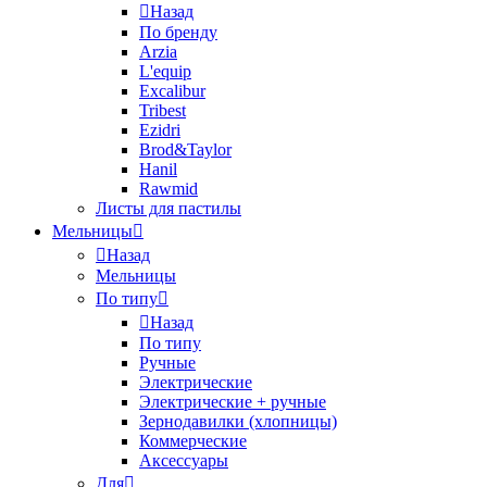
Назад
По бренду
Arzia
L'equip
Excalibur
Tribest
Ezidri
Brod&Taylor
Hanil
Rawmid
Листы для пастилы
Мельницы
Назад
Мельницы
По типу
Назад
По типу
Ручные
Электрические
Электрические + ручные
Зернодавилки (хлопницы)
Коммерческие
Аксессуары
Для