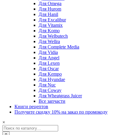
Для Omega
Для Hurom
Для Hanil
Для Excalibur
Для Vitamix
Для Komo
Для Welbutech
Для Wellra
Для Complete Media
Для Vidia
Для Angel
Для Lexen
Для Oscar
Для Kempo
Для Hyundae
Для Nuc
Для Coway
Для Wheatgrass Juicer
Все запчасти
Книги рецептов
Получите скидку 10% на заказ по промокоду
×