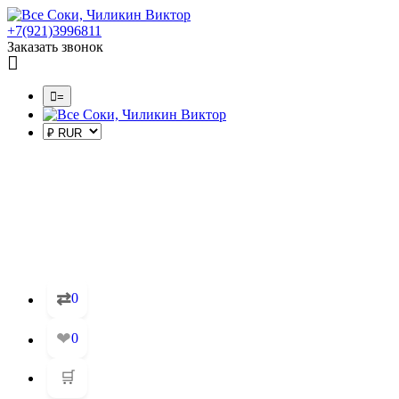
+7(921)3996811
Заказать звонок
=
⇄
0
❤
0
🛒