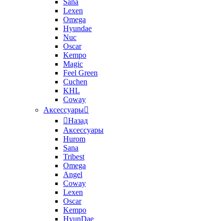
Sana
Lexen
Omega
Hyundae
Nuc
Oscar
Kempo
Magic
Feel Green
Cuchen
KHL
Coway
Аксессуары
Назад
Аксессуары
Hurom
Sana
Tribest
Omega
Angel
Coway
Lexen
Oscar
Kempo
HyunDae