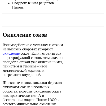
Подарок: Книга рецептов
Hurom.
Окисление соков
Взаимодействие с металлом и отжим
на высоких оборотах ускоряют
окисление
соков. Если готовить сок
в центрифужной соковыжималке, он
попадёт в стакан уже окислившимся,
пенистым и тёмным – из-за
металлической корзины и
нагревания внутри неё.
Шнековые соковыжималки бережно
отжимают сок на небольших
оборотах, поэтому окисления сока в
них практически нет. А в
бессеточной модели Hurom H400 и
без того минимальное окисление