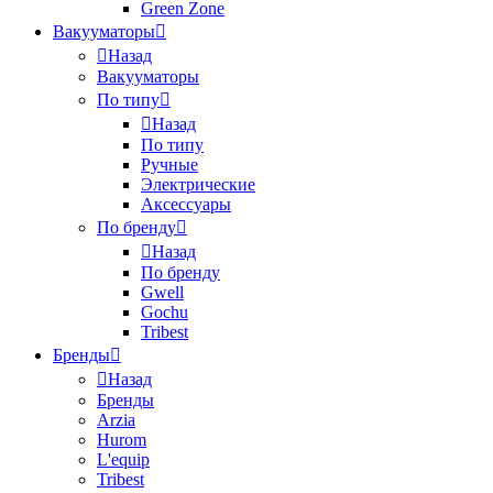
Green Zone
Вакууматоры
Назад
Вакууматоры
По типу
Назад
По типу
Ручные
Электрические
Аксессуары
По бренду
Назад
По бренду
Gwell
Gochu
Tribest
Бренды
Назад
Бренды
Arzia
Hurom
L'equip
Tribest