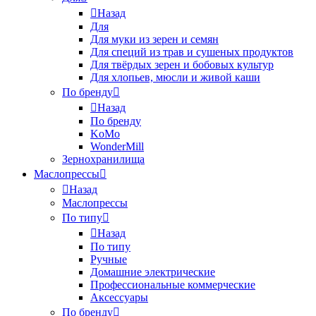
Назад
Для
Для муки из зерен и семян
Для специй из трав и сушеных продуктов
Для твёрдых зерен и бобовых культур
Для хлопьев, мюсли и живой каши
По бренду
Назад
По бренду
KoMo
WonderMill
Зернохранилища
Маслопрессы
Назад
Маслопрессы
По типу
Назад
По типу
Ручные
Домашние электрические
Профессиональные коммерческие
Аксессуары
По бренду