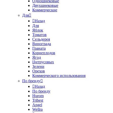
Одношнековые
Двухшнековые
Коммерческие
Для
Назад
Для
Яблок
Томатов
Cельдерея
Винограда
Граната
Корнеплодов
Ягод
Цитрусовых
Зелени
Орехов
Коммерческого использования
По бренду
Назад
По бренду
Hurom
Tribest
Angel
Wellra