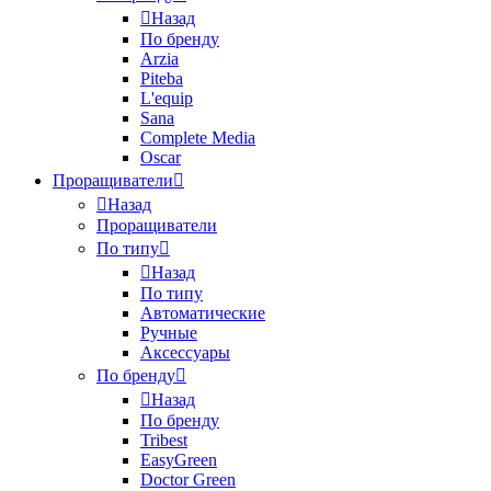
Назад
По бренду
Arzia
Piteba
L'equip
Sana
Complete Media
Oscar
Проращиватели
Назад
Проращиватели
По типу
Назад
По типу
Автоматические
Ручные
Аксессуары
По бренду
Назад
По бренду
Tribest
EasyGreen
Doctor Green