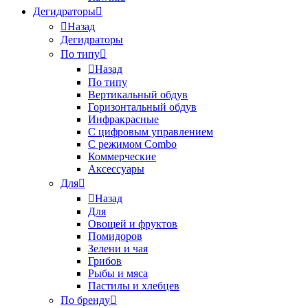
Дегидраторы
Назад
Дегидраторы
По типу
Назад
По типу
Вертикальный обдув
Горизонтальный обдув
Инфракрасные
С цифровым управлением
С режимом Combo
Коммерческие
Аксессуары
Для
Назад
Для
Овощей и фруктов
Помидоров
Зелени и чая
Грибов
Рыбы и мяса
Пастилы и хлебцев
По бренду