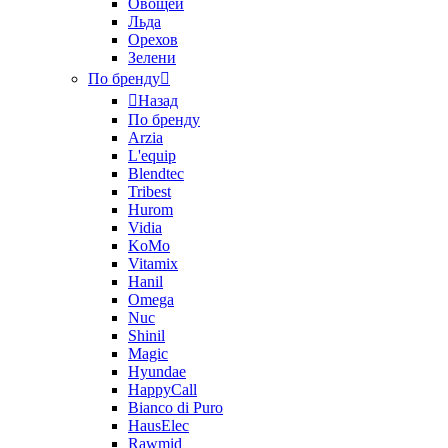
Овощей
Льда
Орехов
Зелени
По бренду
Назад
По бренду
Arzia
L'equip
Blendtec
Tribest
Hurom
Vidia
KoMo
Vitamix
Hanil
Omega
Nuc
Shinil
Magic
Hyundae
HappyCall
Bianco di Puro
HausElec
Rawmid