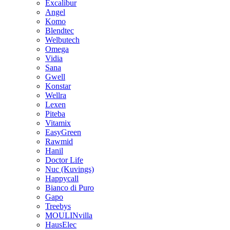
Excalibur
Angel
Komo
Blendtec
Welbutech
Omega
Vidia
Sana
Gwell
Konstar
Wellra
Lexen
Piteba
Vitamix
EasyGreen
Rawmid
Hanil
Doctor Life
Nuc (Kuvings)
Happycall
Bianco di Puro
Gapo
Treebys
MOULINvilla
HausElec