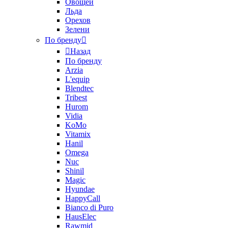
Овощей
Льда
Орехов
Зелени
По бренду
Назад
По бренду
Arzia
L'equip
Blendtec
Tribest
Hurom
Vidia
KoMo
Vitamix
Hanil
Omega
Nuc
Shinil
Magic
Hyundae
HappyCall
Bianco di Puro
HausElec
Rawmid