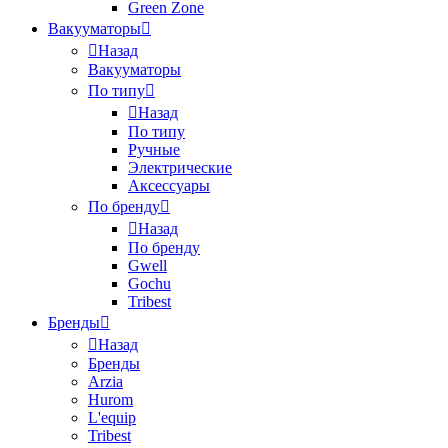
Green Zone
Вакууматоры
Назад
Вакууматоры
По типу
Назад
По типу
Ручные
Электрические
Аксессуары
По бренду
Назад
По бренду
Gwell
Gochu
Tribest
Бренды
Назад
Бренды
Arzia
Hurom
L'equip
Tribest