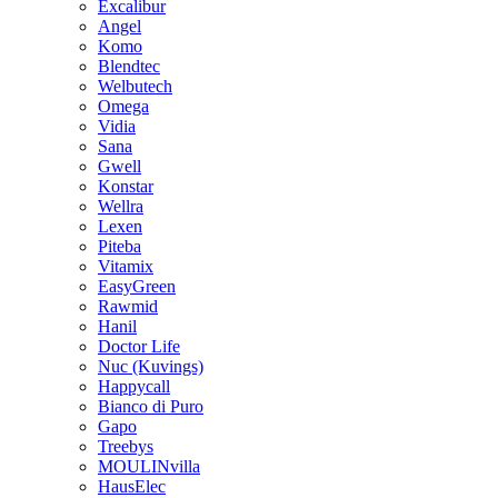
Excalibur
Angel
Komo
Blendtec
Welbutech
Omega
Vidia
Sana
Gwell
Konstar
Wellra
Lexen
Piteba
Vitamix
EasyGreen
Rawmid
Hanil
Doctor Life
Nuc (Kuvings)
Happycall
Bianco di Puro
Gapo
Treebys
MOULINvilla
HausElec