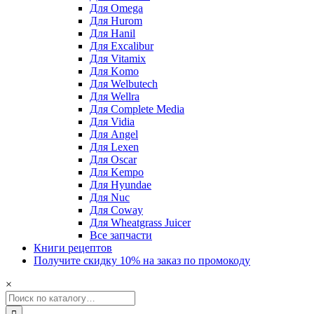
Для Omega
Для Hurom
Для Hanil
Для Excalibur
Для Vitamix
Для Komo
Для Welbutech
Для Wellra
Для Complete Media
Для Vidia
Для Angel
Для Lexen
Для Oscar
Для Kempo
Для Hyundae
Для Nuc
Для Coway
Для Wheatgrass Juicer
Все запчасти
Книги рецептов
Получите скидку 10% на заказ по промокоду
×