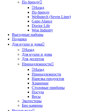
По бренду
Назад
По бренду
Welbutech (Seven Liner)
Gapo Alance
Doctor Life
Won Industry
Выгодные наборы
Подарки
Для кухни и дома
Назад
Для кухни и дома
Для десертов
Принадлежности
Назад
Принадлежности
Нарезка продуктов
Хранение
Столовые приборы
Посуда
Весы
Экотестеры
Био камины
Чистая вода