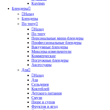
Kuvings
Блендеры
Назад
Блендеры
По типу
Назад
По типу
Персональные мини-блендеры
Профессиональные блендеры
Вакуумные блендеры
Миксеры-измельчители
Коммерческие
Погружные блендеры
Аксессуары
Для
Назад
Для
Сельдерея
Коктейлей
Детского питания
Смузи
Пюре и супов
Фруктов и ягод