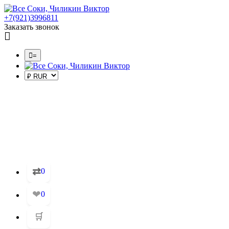
+7(921)3996811
Заказать звонок
=
⇄
0
❤
0
🛒