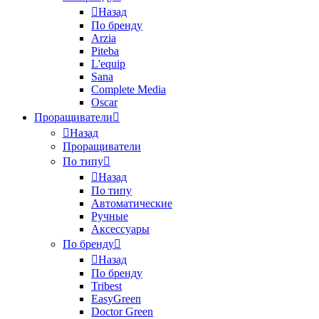
Назад
По бренду
Arzia
Piteba
L'equip
Sana
Complete Media
Oscar
Проращиватели
Назад
Проращиватели
По типу
Назад
По типу
Автоматические
Ручные
Аксессуары
По бренду
Назад
По бренду
Tribest
EasyGreen
Doctor Green