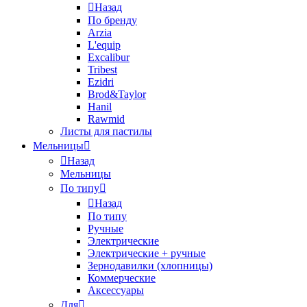
Назад
По бренду
Arzia
L'equip
Excalibur
Tribest
Ezidri
Brod&Taylor
Hanil
Rawmid
Листы для пастилы
Мельницы
Назад
Мельницы
По типу
Назад
По типу
Ручные
Электрические
Электрические + ручные
Зернодавилки (хлопницы)
Коммерческие
Аксессуары
Для