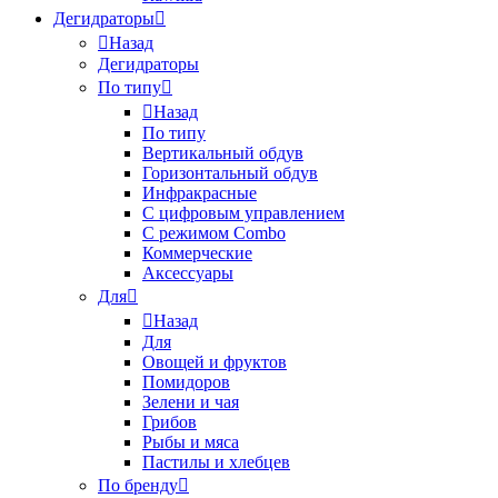
Дегидраторы
Назад
Дегидраторы
По типу
Назад
По типу
Вертикальный обдув
Горизонтальный обдув
Инфракрасные
С цифровым управлением
С режимом Combo
Коммерческие
Аксессуары
Для
Назад
Для
Овощей и фруктов
Помидоров
Зелени и чая
Грибов
Рыбы и мяса
Пастилы и хлебцев
По бренду