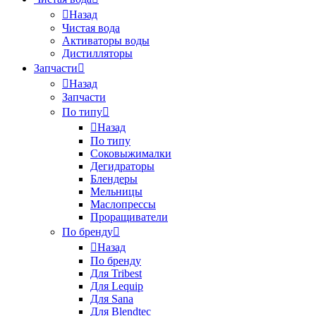
Назад
Чистая вода
Активаторы воды
Дистилляторы
Запчасти
Назад
Запчасти
По типу
Назад
По типу
Соковыжималки
Дегидраторы
Блендеры
Мельницы
Маслопрессы
Проращиватели
По бренду
Назад
По бренду
Для Tribest
Для Lequip
Для Sana
Для Blendtec