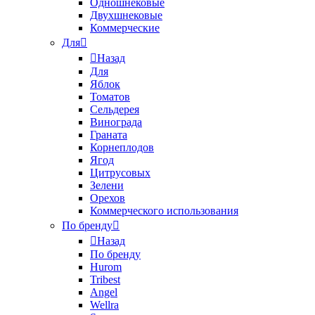
Одношнековые
Двухшнековые
Коммерческие
Для
Назад
Для
Яблок
Томатов
Cельдерея
Винограда
Граната
Корнеплодов
Ягод
Цитрусовых
Зелени
Орехов
Коммерческого использования
По бренду
Назад
По бренду
Hurom
Tribest
Angel
Wellra