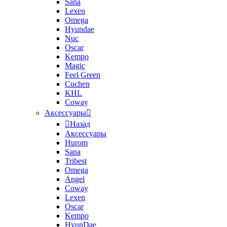
Sana
Lexen
Omega
Hyundae
Nuc
Oscar
Kempo
Magic
Feel Green
Cuchen
KHL
Coway
Аксессуары
Назад
Аксессуары
Hurom
Sana
Tribest
Omega
Angel
Coway
Lexen
Oscar
Kempo
HyunDae