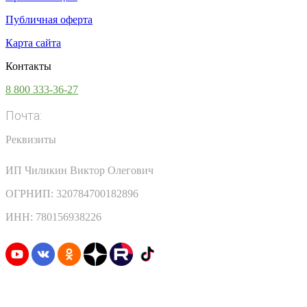
Публичная оферта
Карта сайта
Контакты
8 800 333-36-27
Почта:
info@vsesoki.com
Реквизиты
ИП Чиликин Виктор Олегович
ОГРНИП: 320784700182896
ИНН: 780156938226
Узнавайте первыми о скидках и акциях