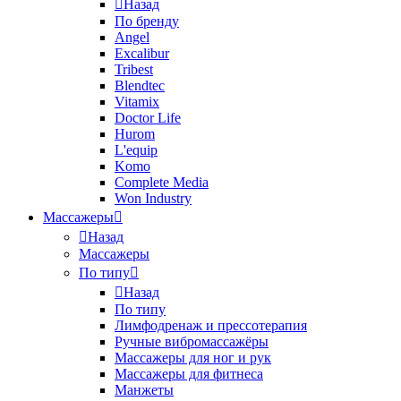
Назад
По бренду
Angel
Excalibur
Tribest
Blendtec
Vitamix
Doctor Life
Hurom
L'equip
Komo
Complete Media
Won Industry
Массажеры
Назад
Массажеры
По типу
Назад
По типу
Лимфодренаж и прессотерапия
Ручные вибромассажёры
Массажеры для ног и рук
Массажеры для фитнеса
Манжеты