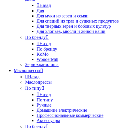
Назад
Для
Для муки из зерен и семян
Для специй из трав и сушеных продуктов
Для твёрдых зерен и бобовых культур
Для хлопьев, мюсли и живой каши
По бренду
Назад
По бренду
KoMo
WonderMill
Зернохранилища
Маслопрессы
Назад
Маслопрессы
По типу
Назад
По типу
Ручные
Домашние электрические
Профессиональные коммерческие
Аксессуары
По бренду