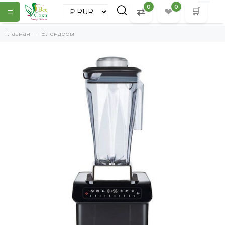
0
0
=
⇄
❤
🛒
Главная
Блендеры