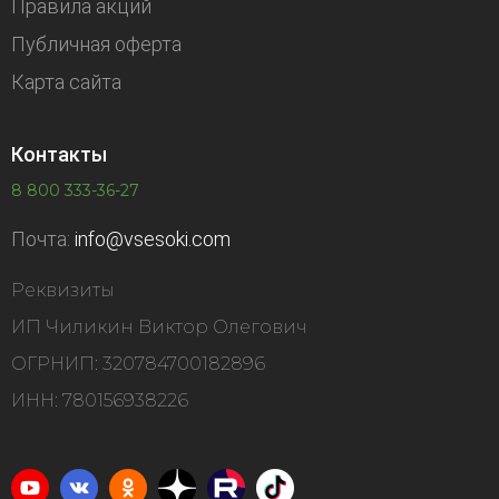
Правила акций
Публичная оферта
Карта сайта
Контакты
8 800 333-36-27
Почта:
info@vsesoki.com
Реквизиты
ИП Чиликин Виктор Олегович
ОГРНИП: 320784700182896
ИНН: 780156938226