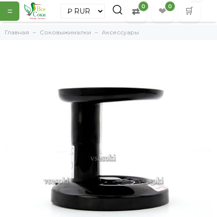
0
0
=
⇄
❤
🛒
Главная
Соковыжималки
Аксессуары