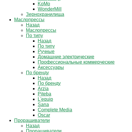
KoMo
WonderMill
Зернохранилища
Маслопрессы
Назад
Маслопрессы
По типу
Назад
По типу
Ручные
Домашние электрические
Профессиональные коммерческие
Аксессуары
По бренду
Назад
По бренду
Arzia
Piteba
L'equip
Sana
Complete Media
Oscar
Проращиватели
Назад
Проращиватели