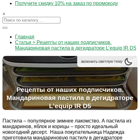
Получите скидку 10% на заказ по промокоду
×
Главная
Статьи > Рецепты от наших подписчиков.
Мандариновая пастила в дегидраторе L’equip IR D5
включить
светлую
тему
Рецепты от наших подписчиков.
Мандариновая пастила в дегидраторе
L’equip IR D5
Пастила – популярное зимнее лакомство. А пастила из
мандаринов, яблок и корицы – просто идеальный
новогодний десерт. Наша покупательница Надежда
приготовила мандариновую пастилу в дегидраторе