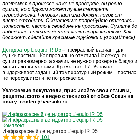
поэтому я в процессе даже не проверяю, он ровно
сушит, но с другим может лучше смотреть
периодически. Готовая пастила должна легок от
листа отходить. Обязательно попробуйте отлепить
полностью, часто в середине не просохшее. Сушите до
победного, пастила должна легко сворачиваться. Как
досохнет, сделайте красивые трубочки и угощайтесь)
Дегидратор L’equip IR D5
– прекрасный вариант для
сушки пастилы. Как правильно отметила Надежда, он
сушит равномерно, а значит, не нужно проверять блюдо и
менять лотки местами. Кроме того, IR D5 точно
выдерживает заданный температурный режим – пастила
не пересушится и не потрескается.
Уважаемые покупатели, присылайте свои отзывы,
рецепты, фото и видео с техникой от «Все Соки» на
почту: content@vsesoki.ru
Комплект
Инфракрасный дегидратор L'equip IR D5
101
00591M