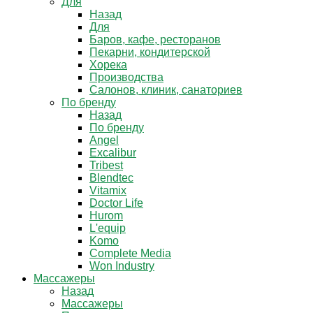
Для
Назад
Для
Баров, кафе, ресторанов
Пекарни, кондитерской
Хорека
Производства
Салонов, клиник, санаториев
По бренду
Назад
По бренду
Angel
Excalibur
Tribest
Blendtec
Vitamix
Doctor Life
Hurom
L'equip
Komo
Complete Media
Won Industry
Массажеры
Назад
Массажеры