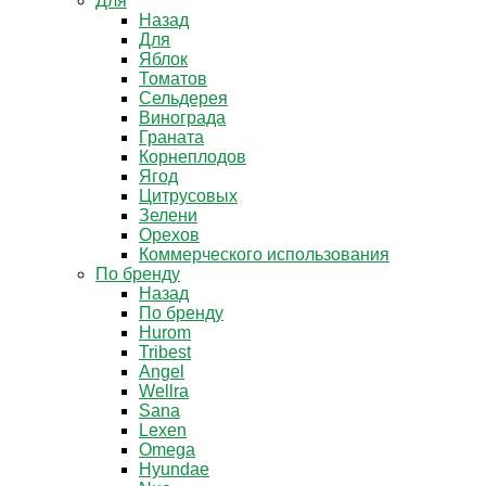
Для
Назад
Для
Яблок
Томатов
Cельдерея
Винограда
Граната
Корнеплодов
Ягод
Цитрусовых
Зелени
Орехов
Коммерческого использования
По бренду
Назад
По бренду
Hurom
Tribest
Angel
Wellra
Sana
Lexen
Omega
Hyundae