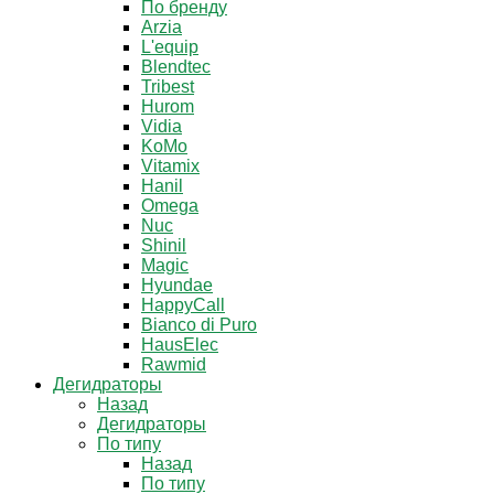
По бренду
Arzia
L'equip
Blendtec
Tribest
Hurom
Vidia
KoMo
Vitamix
Hanil
Omega
Nuc
Shinil
Magic
Hyundae
HappyCall
Bianco di Puro
HausElec
Rawmid
Дегидраторы
Назад
Дегидраторы
По типу
Назад
По типу