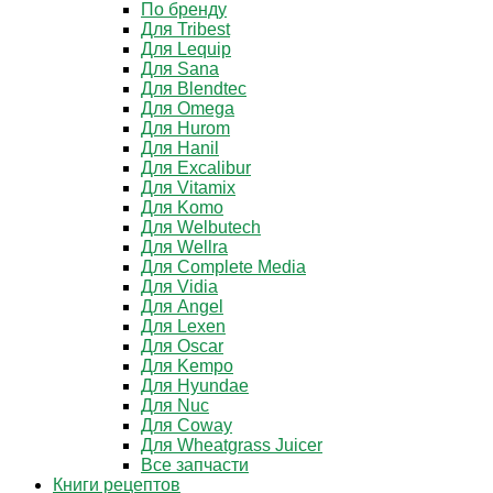
По бренду
Для Tribest
Для Lequip
Для Sana
Для Blendtec
Для Omega
Для Hurom
Для Hanil
Для Excalibur
Для Vitamix
Для Komo
Для Welbutech
Для Wellra
Для Complete Media
Для Vidia
Для Angel
Для Lexen
Для Oscar
Для Kempo
Для Hyundae
Для Nuc
Для Coway
Для Wheatgrass Juicer
Все запчасти
Книги рецептов