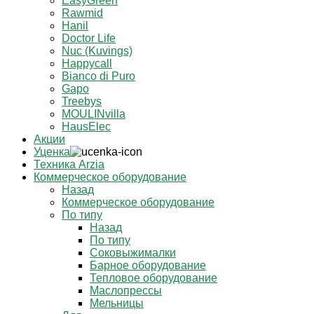
EasyGreen
Rawmid
Hanil
Doctor Life
Nuc (Kuvings)
Happycall
Bianco di Puro
Gapo
Treebys
MOULINvilla
HausElec
Акции
Уценка
Техника Arzia
Коммерческое оборудование
Назад
Коммерческое оборудование
По типу
Назад
По типу
Соковыжималки
Барное оборудование
Тепловое оборудование
Маслопрессы
Мельницы