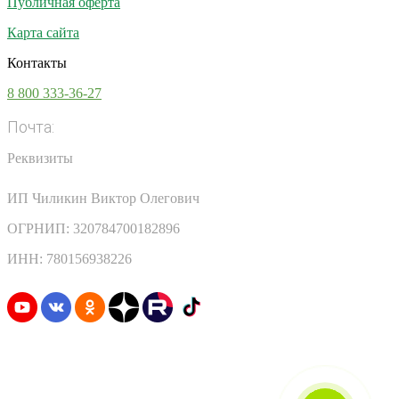
Публичная оферта
Карта сайта
Контакты
8 800 333-36-27
Почта:
info@vsesoki.com
Реквизиты
ИП Чиликин Виктор Олегович
ОГРНИП: 320784700182896
ИНН: 780156938226
Узнавайте первыми о скидках и акциях