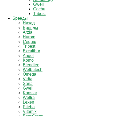
Gwell
Gochu
Tribest
Бренды
Назад
Бренды
Arzia
Hurom
L'equip
Tribest
Excalibur
Angel
Komo
Blendtec
Welbutech
Omega
Vidia
Sana
Gwell
Konstar
Wellra
Lexen
Piteba
Vitamix