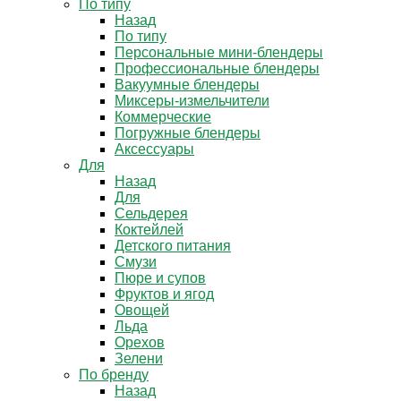
По типу
Назад
По типу
Персональные мини-блендеры
Профессиональные блендеры
Вакуумные блендеры
Миксеры-измельчители
Коммерческие
Погружные блендеры
Аксессуары
Для
Назад
Для
Сельдерея
Коктейлей
Детского питания
Смузи
Пюре и супов
Фруктов и ягод
Овощей
Льда
Орехов
Зелени
По бренду
Назад