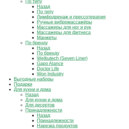
По типу
Назад
По типу
Лимфодренаж и прессотерапия
Ручные вибромассажёры
Массажеры для ног и рук
Массажеры для фитнеса
Манжеты
По бренду
Назад
По бренду
Welbutech (Seven Liner)
Gapo Alance
Doctor Life
Won Industry
Выгодные наборы
Подарки
Для кухни и дома
Назад
Для кухни и дома
Для десертов
Принадлежности
Назад
Принадлежности
Нарезка продуктов