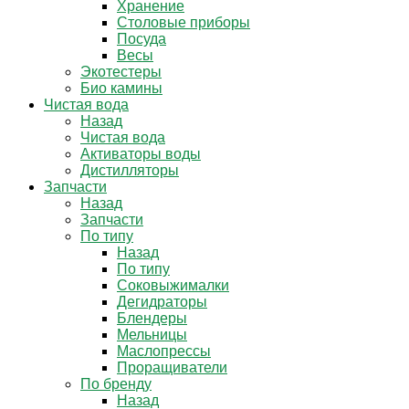
Хранение
Столовые приборы
Посуда
Весы
Экотестеры
Био камины
Чистая вода
Назад
Чистая вода
Активаторы воды
Дистилляторы
Запчасти
Назад
Запчасти
По типу
Назад
По типу
Соковыжималки
Дегидраторы
Блендеры
Мельницы
Маслопрессы
Проращиватели
По бренду
Назад