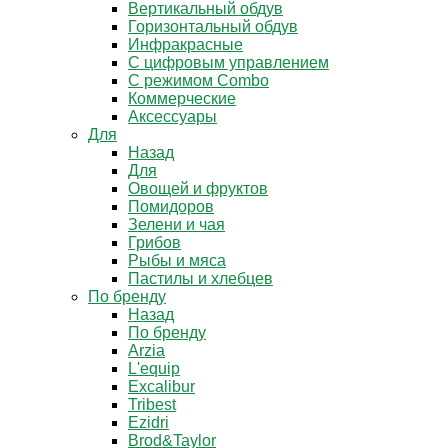
Вертикальный обдув
Горизонтальный обдув
Инфракрасные
С цифровым управлением
С режимом Combo
Коммерческие
Аксессуары
Для
Назад
Для
Овощей и фруктов
Помидоров
Зелени и чая
Грибов
Рыбы и мяса
Пастилы и хлебцев
По бренду
Назад
По бренду
Arzia
L'equip
Excalibur
Tribest
Ezidri
Brod&Taylor