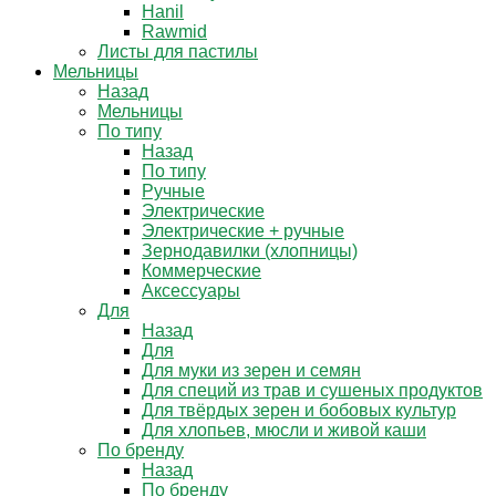
Hanil
Rawmid
Листы для пастилы
Мельницы
Назад
Мельницы
По типу
Назад
По типу
Ручные
Электрические
Электрические + ручные
Зернодавилки (хлопницы)
Коммерческие
Аксессуары
Для
Назад
Для
Для муки из зерен и семян
Для специй из трав и сушеных продуктов
Для твёрдых зерен и бобовых культур
Для хлопьев, мюсли и живой каши
По бренду
Назад
По бренду